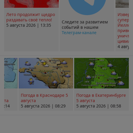
Лето продолжит щедро
Извер
раздавать своё тепло!
суперв
Следите за развитием
5 августа 2026 | 13:35
Йеллоу
событий в нашем
привед
Телеграм-канале
уничт
цивили
4 авгус
Погода в Краснодаре 5
Погода в Екатеринбурге
уста
августа
5 августа
08:14
5 августа 2026 | 08:29
5 августа 2026 | 08:58