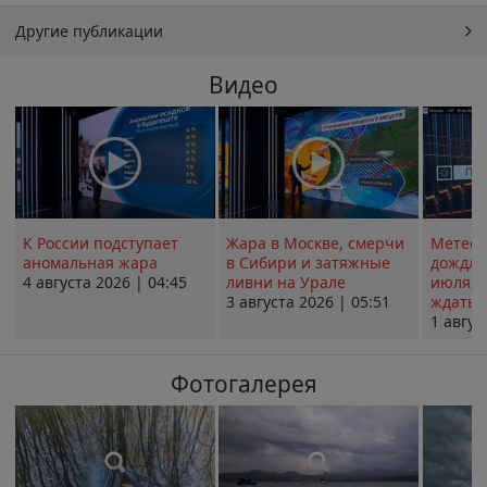
Другие публикации
Видео
К России подступает
Жара в Москве, смерчи
Метеои
аномальная жара
в Сибири и затяжные
дождли
4 августа 2026 | 04:45
ливни на Урале
июля; 
3 августа 2026 | 05:51
ждать о
1 авгус
Фотогалерея