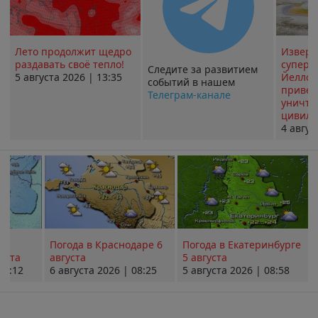
Лето продолжит щедро
Извер
раздавать своё тепло!
суперв
Следите за развитием
5 августа 2026 | 13:35
Йеллоу
событий в нашем
привед
Телеграм-канале
уничт
цивили
4 авгус
Погода в Краснодаре 6
Погода в Екатеринбурге
уста
августа
5 августа
08:12
6 августа 2026 | 08:25
5 августа 2026 | 08:58