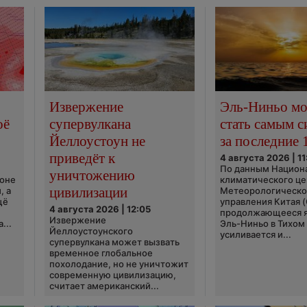
Извержение
Эль-Ниньо м
оё
супервулкана
стать самым 
Йеллоустоун не
за последние 
приведёт к
4 августа 2026 | 11
По данным Национ
уничтожению
ионе
климатического це
цивилизации
, а
Метеорологическо
щё
управления Китая 
4 августа 2026 | 12:05
продолжающееся 
Извержение
...
Эль-Ниньо в Тихом
Йеллоустоунского
усиливается и...
супервулкана может вызвать
временное глобальное
похолодание, но не уничтожит
современную цивилизацию,
считает американский...