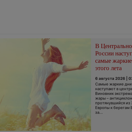
В Центральн
России насту
самые жаркие
этого лета
6 августа 2026 | 
Самые жаркие дни 
наступают в центр
Виновник экстрем
жары – антициклон
протянувшийся из
Европы к берегам 
за...