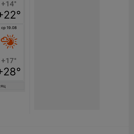
+14°
+22°
ср 19.08
+17°
+28°
сяц