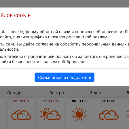
йлов cookie
Стихия
Природа
Технологии
Видео
айлы cookie, форму обратной связи и сервисы веб-аналитики (Я
сайта, анализа трафика и показа релевантной рекламы.
ь сайт, вы даёте согласие на обработку персональных данных в
альности
.
тоятельно ограничить или полностью запретить сохранение фай
ройки безопасности в вашем веб-браузере.
Россия
Московская область
Вла
Погода во Власихе на 14 дней
Согласиться и продолжить
Сегодня
Завтра
3 дня
5
сб 08.08
вс 09.08
пн 10.08
вт 11.08