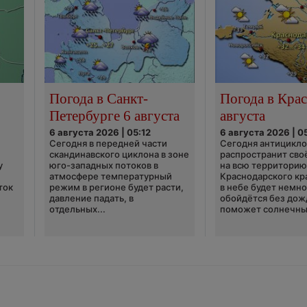
Погода в Санкт-
Погода в Крас
Петербурге 6 августа
августа
6 августа 2026 | 05:12
6 августа 2026 | 0
Сегодня в передней части
Сегодня антицикл
скандинавского циклона в зоне
распространит сво
у
юго-западных потоков в
на всю территори
атмосфере температурный
Краснодарского кр
ток
режим в регионе будет расти,
в небе будет немно
давление падать, в
обойдётся без дож
отдельных...
поможет солнечны