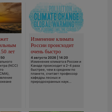
ожет
Изменение климата
сильным
России происходит
150 лет
очень быстро
:50
4 августа 2026 | 14:20
ального
Изменение климата в России и
нтра (NCC)
Канаде происходит в 2–4 раза
го
быстрее, чем в среднем по
(CMA),
планете, считает профессор
явление
кафедры лесных и
 океане
природоохранных наук...