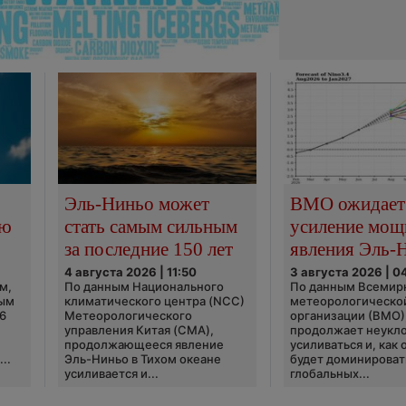
Эль-Ниньо может
ВМО ожидает
сю
стать самым сильным
усиление мощ
за последние 150 лет
явления Эль-
4 августа 2026 | 11:50
3 августа 2026 | 0
м,
По данным Национального
По данным Всемир
ным
климатического центра (NCC)
метеорологическо
6
Метеорологического
организации (ВМО)
управления Китая (CMA),
продолжает неукл
продолжающееся явление
усиливаться и, как
..
Эль-Ниньо в Тихом океане
будет доминироват
усиливается и...
глобальных...