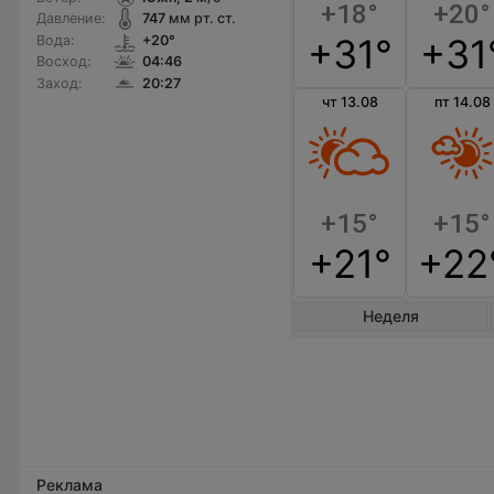
+18°
+20°
Давление:
747
мм рт. ст.
+31°
+31
Вода:
+20°
Восход:
04:46
Заход:
20:27
чт 13.08
пт 14.08
+15°
+15°
+21°
+22
Неделя
Реклама