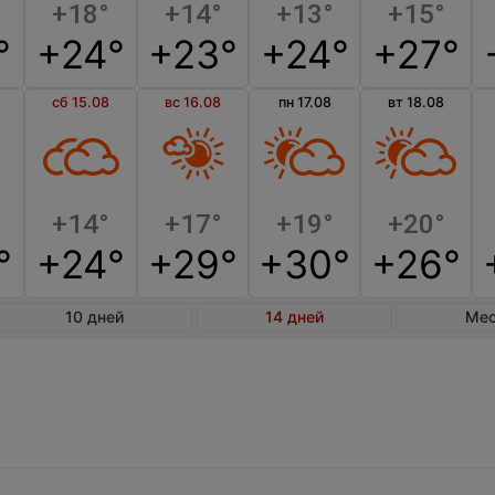
+18°
+14°
+13°
+15°
°
+24°
+23°
+24°
+27°
сб 15.08
вс 16.08
пн 17.08
вт 18.08
+14°
+17°
+19°
+20°
°
+24°
+29°
+30°
+26°
10 дней
14 дней
Ме