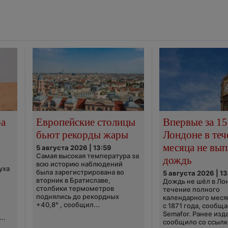
ра
Европейские столицы
Впервые за 15
бьют рекорды жары
Лондоне в теч
месяца не вып
5 августа 2026 | 13:59
Самая высокая температура за
дождь
всю историю наблюдений
уха
была зарегистрирована во
5 августа 2026 | 13
вторник в Братиславе,
Дождь не шёл в Ло
столбики термометров
течение полного
поднялись до рекордных
календарного меся
+40,8° , сообщил...
с 1871 года, сообщ
Semafor. Ранее изда
..
сообщило со ссылко