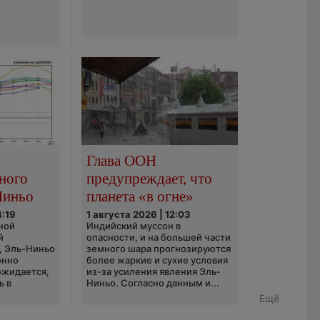
Глава ООН
ного
предупреждает, что
Ниньо
планета «в огне»
4:19
1 августа 2026 | 12:03
ной
Индийский муссон в
й
опасности, и на большей части
, Эль-Ниньо
земного шара прогнозируются
онно
более жаркие и сухие условия
 ожидается,
из-за усиления явления Эль-
ь в
Ниньо. Согласно данным и...
Ещё