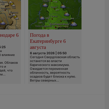
нодаре 6
Погода в
Екатеринбурге 6
августа
5:25
он
6 августа 2026 | 05:50
ё влияние
Сегодня Свердловская область
ю
останется во власти
ая. Облаков
барического максимума.
го и
Ожидается переменная
дей, что
облачность, вероятность
м...
осадков будет близка к нулю.
Ветры северных...