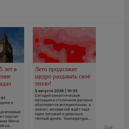
5 лет в
Лето продолжит
ение
щедро раздавать своё
адал
тепло!
5 августа 2026 | 10:35
Сегодня синоптическая
:41
ситуация в столичном регионе
ндоне в
обусловится антициклоном, а
значит, москвичей ждёт ещё
ца впервые
один погожий и довольно
ает портал
тёплый денёк. Температура...
ние Mirror
й на...
Ещё