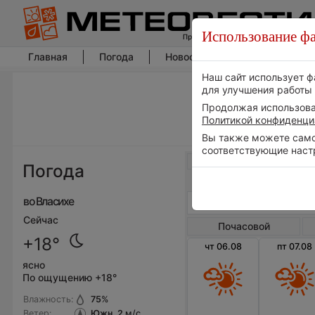
Использование фа
Главная
Погода
Новости погоды
Климат
Наш сайт использует ф
для улучшения работы 
Продолжая использоват
Политикой конфиденци
Вы также можете самос
соответствующие наст
Весь мир
Погода
во Власихе
Сейчас
Почасовой
+18°
чт 06.08
пт 07.08
ясно
По ощущению +18°
Влажность:
75
%
Ветер:
Южн, 2
м/с