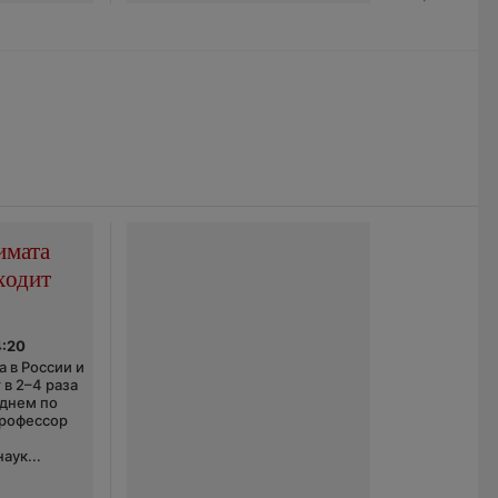
имата
ходит
4:20
 в России и
 в 2–4 раза
еднем по
профессор
аук...