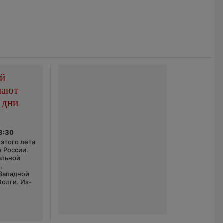
ой
пают
 дни
03:30
этого лета
е России.
альной
,
 Западной
Волги. Из-