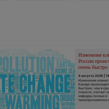
Изменение кл
России проис
очень быстро
4 августа 2026 | 1
Изменение климата
Канаде происходит
быстрее, чем в ср
планете, считает 
кафедры лесных и
природоохранных н