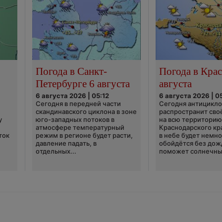
Погода в Санкт-
Погода в Крас
Петербурге 6 августа
августа
6 августа 2026 | 05:12
6 августа 2026 | 0
Сегодня в передней части
Сегодня антицикл
скандинавского циклона в зоне
распространит сво
у
юго-западных потоков в
на всю территори
атмосфере температурный
Краснодарского кр
ток
режим в регионе будет расти,
в небе будет немно
давление падать, в
обойдётся без дож
отдельных...
поможет солнечны