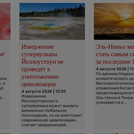
Извержение
Эль-Ниньо м
оё
супервулкана
стать самым 
Йеллоустоун не
за последние 
приведёт к
4 августа 2026 | 11
По данным Национ
уничтожению
ионе
климатического це
цивилизации
, а
Метеорологическо
щё
управления Китая 
4 августа 2026 | 12:05
продолжающееся 
Извержение
...
Эль-Ниньо в Тихом
Йеллоустоунского
усиливается и...
супервулкана может вызвать
временное глобальное
похолодание, но не уничтожит
современную цивилизацию,
считает американский...