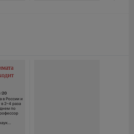
имата
ходит
4:20
 в России и
 в 2–4 раза
еднем по
профессор
аук...