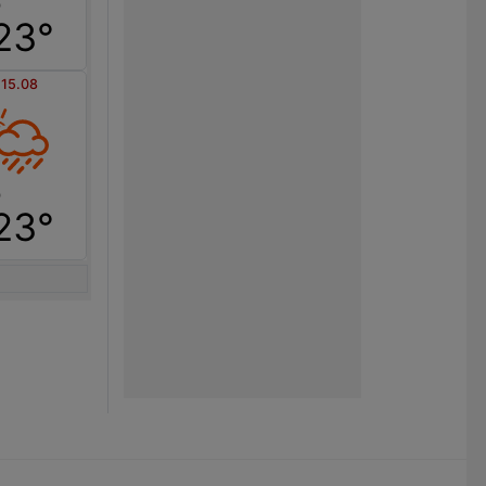
23°
 15.08
23°