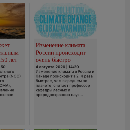
ожет
Изменение климата
сильным
России происходит
150 лет
очень быстро
:50
4 августа 2026 | 14:20
ального
Изменение климата в России и
нтра (NCC)
Канаде происходит в 2–4 раза
го
быстрее, чем в среднем по
(CMA),
планете, считает профессор
явление
кафедры лесных и
 океане
природоохранных наук...