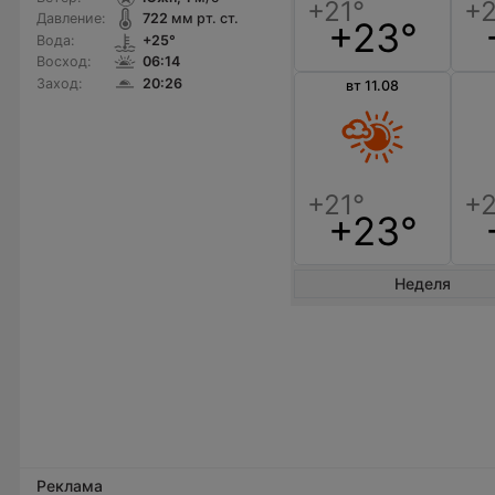
Давление:
722
мм рт. ст.
+23°
Вода:
+25°
Восход:
06:14
Заход:
20:26
вт 11.08
+23°
Неделя
Реклама