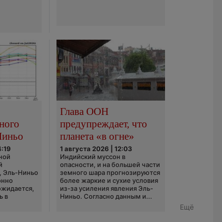
Глава ООН
ного
предупреждает, что
Ниньо
планета «в огне»
4:19
1 августа 2026 | 12:03
ной
Индийский муссон в
й
опасности, и на большей части
, Эль-Ниньо
земного шара прогнозируются
онно
более жаркие и сухие условия
 ожидается,
из-за усиления явления Эль-
ь в
Ниньо. Согласно данным и...
Ещё