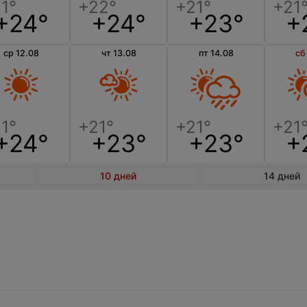
+24°
+24°
+23°
+
ср 12.08
чт 13.08
пт 14.08
сб
+24°
+23°
+23°
+
10 дней
14 дней