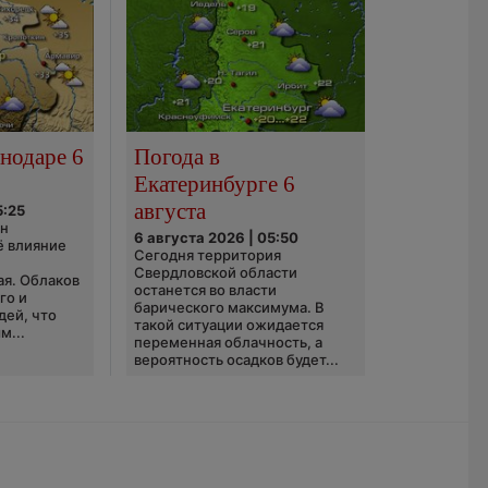
нодаре 6
Погода в
Екатеринбурге 6
августа
5:25
он
6 августа 2026 | 05:50
ё влияние
Сегодня территория
ю
Свердловской области
ая. Облаков
останется во власти
го и
барического максимума. В
дей, что
такой ситуации ожидается
м...
переменная облачность, а
вероятность осадков будет...