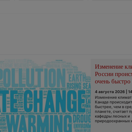
Изменение кл
России проис
очень быстро
4 августа 2026 | 1
Изменение климата
Канаде происходит
быстрее, чем в ср
планете, считает 
кафедры лесных и
природоохранных н