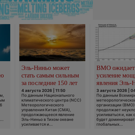
Эль-Ниньо может
ВМО ожидает
сю
стать самым сильным
усиление мощ
за последние 150 лет
явления Эль-
4 августа 2026 | 11:50
3 августа 2026 | 0
м,
По данным Национального
По данным Всемир
ным
климатического центра (NCC)
метеорологическо
6
Метеорологического
организации (ВМО)
управления Китая (CMA),
продолжает неукл
продолжающееся явление
усиливаться и, как
..
Эль-Ниньо в Тихом океане
будет доминироват
усиливается и...
глобальных...