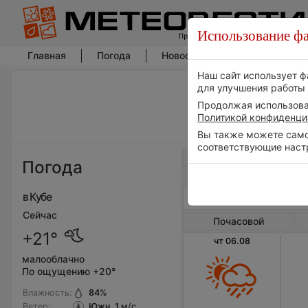
Использование фа
Главная
Погода
Новости погоды
Климат
Наш сайт использует ф
для улучшения работы 
Продолжая использоват
Политикой конфиденци
Вы также можете самос
соответствующие наст
Весь мир
Погода
в Кубе
Сейчас
Почасовой
+21°
чт 06.08
малооблачно
По ощущению +20°
Влажность:
84
%
Ветер:
Южн, 1
м/с