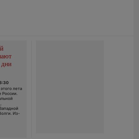
ой
пают
 дни
03:30
этого лета
е России.
альной
,
 Западной
Волги. Из-