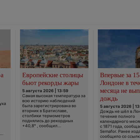
ра
Европейские столицы
Впервые за 15
бьют рекорды жары
Лондоне в теч
месяца не вып
5 августа 2026 | 13:59
Самая высокая температура за
дождь
всю историю наблюдений
уха
была зарегистрирована во
5 августа 2026 | 13
вторник в Братиславе,
Дождь не шёл в Ло
столбики термометров
течение полного
поднялись до рекордных
календарного меся
+40,8° , сообщил...
с 1871 года, сообщ
Semafor. Ранее изда
..
сообщило со ссылко