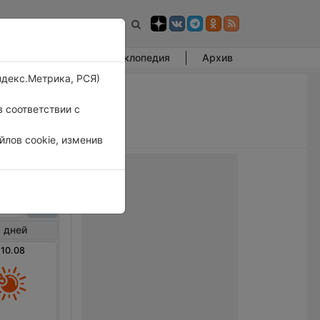
Фотогалерея
Энциклопедия
Архив
ндекс.Метрика, РСЯ)
 соответствии с
лов cookie, изменив
уба
 дней
 10.08