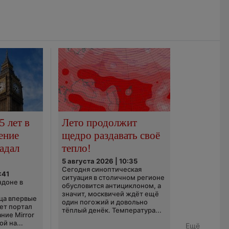
5 лет в
Лето продолжит
ение
щедро раздавать своё
адал
тепло!
5 августа 2026 | 10:35
Сегодня синоптическая
:41
ситуация в столичном регионе
ндоне в
обусловится антициклоном, а
значит, москвичей ждёт ещё
ца впервые
один погожий и довольно
ает портал
тёплый денёк. Температура...
ние Mirror
й на...
Ещё