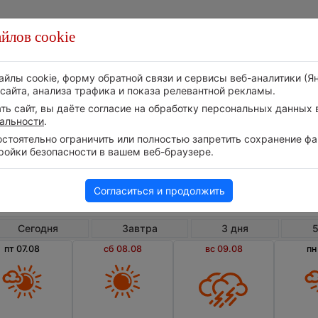
йлов cookie
Стихия
Природа
Технологии
Видео
айлы cookie, форму обратной связи и сервисы веб-аналитики (Я
сайта, анализа трафика и показа релевантной рекламы.
ь сайт, вы даёте согласие на обработку персональных данных в
альности
.
тоятельно ограничить или полностью запретить сохранение фай
ройки безопасности в вашем веб-браузере.
Азербайджан
К
Погода в Кубе на 10 дней
Согласиться и продолжить
Сегодня
Завтра
3 дня
5
пт 07.08
сб 08.08
вс 09.08
пн