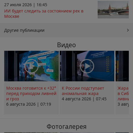
27 июля 2026 | 16:45
ИИ будет следить за состоянием рек в
Москве
Другие публикации
Видео
Москва готовится к +32°
К России подступает
Жара в
перед приходом ливней
аномальная жара
в Сиби
и гроз
4 августа 2026 | 07:45
ливни 
6 августа 2026 | 07:19
3 авгус
Фотогалерея