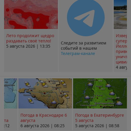
Лето продолжит щедро
Извер
раздавать своё тепло!
суперв
Следите за развитием
5 августа 2026 | 13:35
Йеллоу
событий в нашем
привед
Телеграм-канале
уничт
цивили
4 авгус
Погода в Краснодаре 6
Погода в Екатеринбурге
уста
августа
5 августа
08:12
6 августа 2026 | 08:25
5 августа 2026 | 08:58