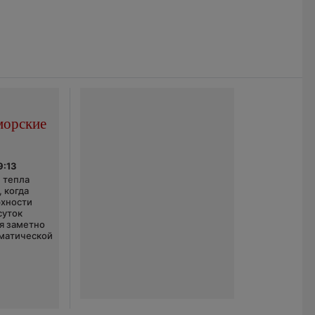
морские
9:13
 тепла
 когда
рхности
суток
я заметно
матической