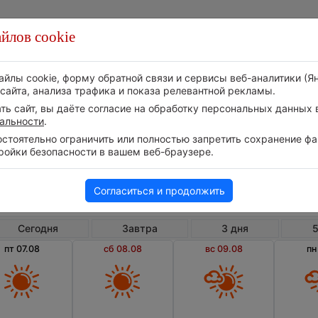
йлов cookie
Стихия
Природа
Технологии
Видео
айлы cookie, форму обратной связи и сервисы веб-аналитики (Я
сайта, анализа трафика и показа релевантной рекламы.
ь сайт, вы даёте согласие на обработку персональных данных в
альности
.
тоятельно ограничить или полностью запретить сохранение фай
ройки безопасности в вашем веб-браузере.
Россия
Ставропольский край
Правоку
Погода в Правокумском на 10 дней
Согласиться и продолжить
Сегодня
Завтра
3 дня
5
пт 07.08
сб 08.08
вс 09.08
пн