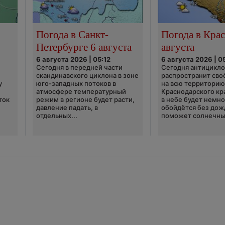
Погода в Санкт-
Погода в Крас
Петербурге 6 августа
августа
6 августа 2026 | 05:12
6 августа 2026 | 0
Сегодня в передней части
Сегодня антицикл
скандинавского циклона в зоне
распространит сво
у
юго-западных потоков в
на всю территори
атмосфере температурный
Краснодарского кр
ток
режим в регионе будет расти,
в небе будет немно
давление падать, в
обойдётся без дож
отдельных...
поможет солнечны