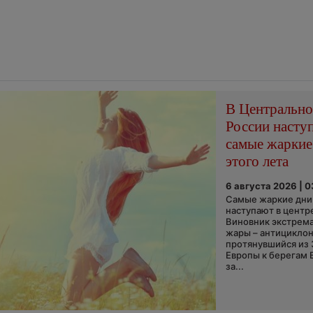
В Центральн
России насту
самые жаркие
этого лета
6 августа 2026 | 
Самые жаркие дни 
наступают в центр
Виновник экстрем
жары – антициклон
протянувшийся из
Европы к берегам 
за...