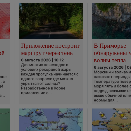
Приложение построит
В Приморье
оё
маршрут через тень
обнаружены 
волны тепла
6 августа 2026 | 10:12
Для многих пешеходов в
6 августа 2026 | 0
условиях рекордной жары
Морскими волнами
каждая прогулка начинается с
ионе
называют периоды,
одного вопроса: где можно
, а
температура пове
укрыться от солнца?
щё
моря пять и более 
Разработанное в Корее
подряд оказываетс
приложение с...
...
выше обычной кли
нормы для...