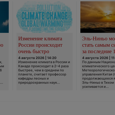
Изменение климата
Эль-Ниньо м
сю
России происходит
стать самым 
очень быстро
за последние 
4 августа 2026 | 14:20
4 августа 2026 | 11
м,
Изменение климата в России и
По данным Национ
ным
Канаде происходит в 2–4 раза
климатического це
6
быстрее, чем в среднем по
Метеорологическо
планете, считает профессор
управления Китая 
кафедры лесных и
продолжающееся 
..
природоохранных наук...
Эль-Ниньо в Тихом
усиливается и...