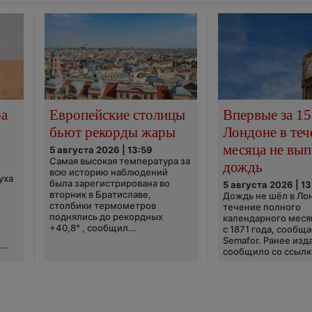
ра
Европейские столицы
Впервые за 15
бьют рекорды жары
Лондоне в теч
месяца не вып
5 августа 2026 | 13:59
Самая высокая температура за
дождь
всю историю наблюдений
уха
была зарегистрирована во
5 августа 2026 | 13
вторник в Братиславе,
Дождь не шёл в Ло
столбики термометров
течение полного
поднялись до рекордных
календарного меся
+40,8° , сообщил...
с 1871 года, сообщ
Semafor. Ранее изда
..
сообщило со ссылко