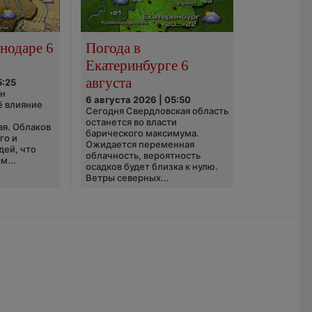
нодаре 6
Погода в
Екатеринбурге 6
августа
5:25
он
6 августа 2026 | 05:50
ё влияние
Сегодня Свердловская область
ю
останется во власти
ая. Облаков
барического максимума.
го и
Ожидается переменная
дей, что
облачность, вероятность
м...
осадков будет близка к нулю.
Ветры северных...