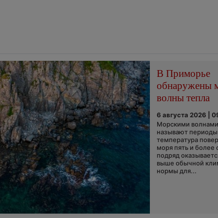
В Приморье
обнаружены 
волны тепла
6 августа 2026 | 0
Морскими волнами
называют периоды,
температура пове
моря пять и более 
подряд оказываетс
выше обычной кли
нормы для...