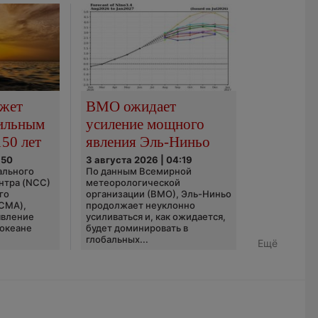
ожет
ВМО ожидает
сильным
усиление мощного
150 лет
явления Эль-Ниньо
:50
3 августа 2026 | 04:19
ального
По данным Всемирной
нтра (NCC)
метеорологической
го
организации (ВМО), Эль-Ниньо
(CMA),
продолжает неуклонно
явление
усиливаться и, как ожидается,
 океане
будет доминировать в
глобальных...
Ещё