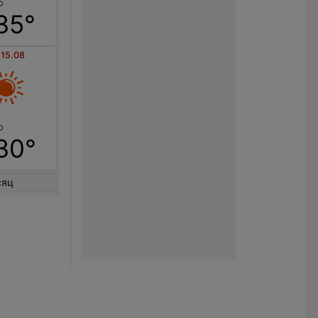
35°
 15.08
30°
сяц