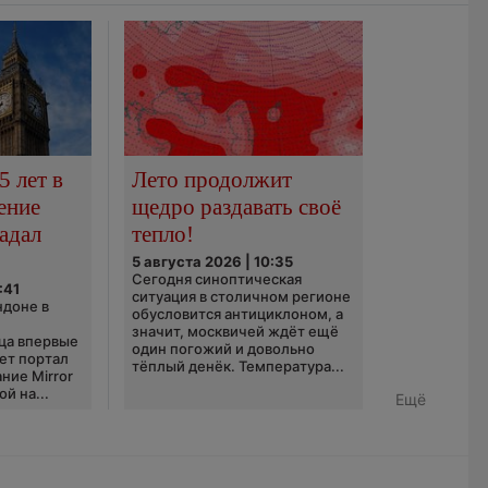
5 лет в
Лето продолжит
ение
щедро раздавать своё
адал
тепло!
5 августа 2026 | 10:35
Сегодня синоптическая
:41
ситуация в столичном регионе
ндоне в
обусловится антициклоном, а
значит, москвичей ждёт ещё
ца впервые
один погожий и довольно
ает портал
тёплый денёк. Температура...
ние Mirror
й на...
Ещё