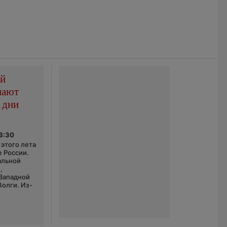
ой
пают
 дни
03:30
этого лета
е России.
альной
,
 Западной
Волги. Из-