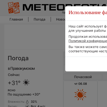
Использование фа
Главная
Погода
Новости погоды
Климат
Наш сайт использует ф
для улучшения работы 
Продолжая использоват
Политикой конфиденци
Вы также можете самос
соответствующие наст
Весь мир
Погода
в Правокумском
Сейчас
Почасовой
+31°
чт 06.08
ясно
По ощущению +30°
Влажность:
32
%
Ветер:
Вст, 4
м/с