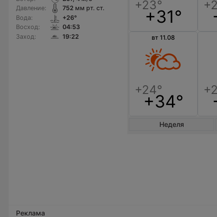
Давление:
752
мм рт. ст.
+31°
Вода:
+26°
Восход:
04:53
Заход:
19:22
вт 11.08
+34°
Неделя
Реклама