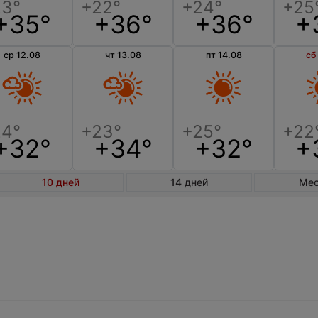
+35°
+36°
+36°
+
ср 12.08
чт 13.08
пт 14.08
сб
+32°
+34°
+32°
+
10 дней
14 дней
Ме