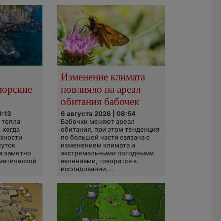
Изменение климата
морские
повлияло на ареал
обитания бабочек
9:13
6 августа 2026 | 08:54
 тепла
Бабочки меняют ареал
 когда
обитания, при этом тенденция
рхности
по большей части связана с
суток
изменением климата и
я заметно
экстремальными погодными
матической
явлениями, говорится в
исследовании,...