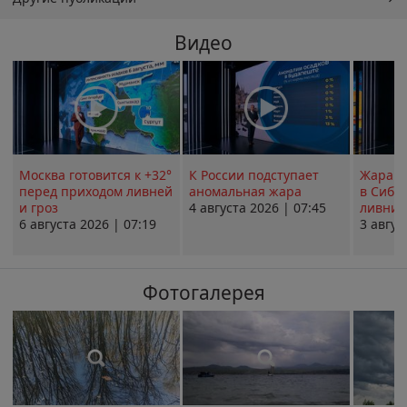
Видео
Москва готовится к +32°
К России подступает
Жара в
перед приходом ливней
аномальная жара
в Сиби
и гроз
4 августа 2026 | 07:45
ливни 
6 августа 2026 | 07:19
3 авгус
Фотогалерея