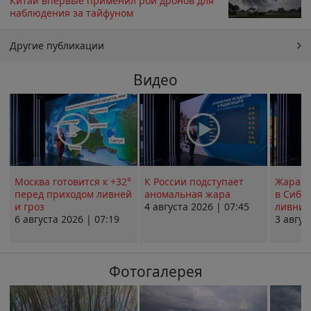
Китай впервые применил рой дронов для
наблюдения за тайфуном
Другие публикации
Видео
Москва готовится к +32°
К России подступает
Жара в
перед приходом ливней
аномальная жара
в Сиби
и гроз
4 августа 2026 | 07:45
ливни 
6 августа 2026 | 07:19
3 авгус
Фотогалерея