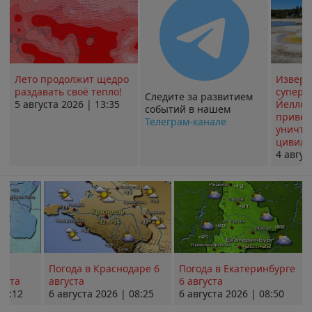
Лето продолжит щедро
Извер
раздавать своё тепло!
суперв
Следите за развитием
5 августа 2026 | 13:35
Йеллоу
событий в нашем
привед
Телеграм-канале
уничт
цивили
4 авгус
Погода в Краснодаре 6
Погода в Екатеринбурге
уста
августа
6 августа
08:12
6 августа 2026 | 08:25
6 августа 2026 | 08:50