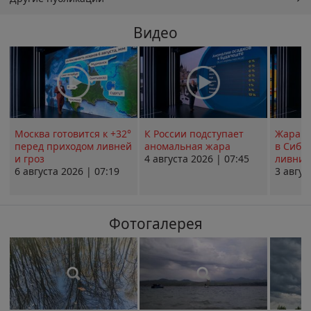
Видео
Москва готовится к +32°
К России подступает
Жара в
перед приходом ливней
аномальная жара
в Сиби
и гроз
4 августа 2026 | 07:45
ливни 
6 августа 2026 | 07:19
3 авгус
Фотогалерея