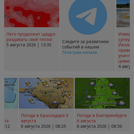
Лето продолжит щедро
Извер
раздавать своё тепло!
суперв
Следите за развитием
5 августа 2026 | 13:35
Йеллоу
событий в нашем
привед
Телеграм-канале
уничт
цивили
4 авгус
Погода в Краснодаре 6
Погода в Екатеринбурге
уста
августа
6 августа
08:12
6 августа 2026 | 08:25
6 августа 2026 | 08:50