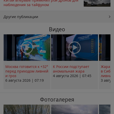
Китай впервые применил рой дронов для
наблюдения за тайфуном
Другие публикации
Видео
Москва готовится к +32°
К России подступает
Жара в
перед приходом ливней
аномальная жара
в Сиби
и гроз
4 августа 2026 | 07:45
ливни 
6 августа 2026 | 07:19
3 авгус
Фотогалерея