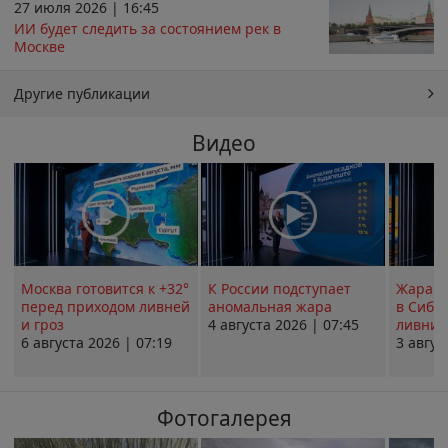
27 июля 2026 | 16:45
ИИ будет следить за состоянием рек в
Москве
Другие публикации
Видео
Москва готовится к +32°
К России подступает
Жара в
перед приходом ливней
аномальная жара
в Сиби
и гроз
4 августа 2026 | 07:45
ливни 
6 августа 2026 | 07:19
3 авгус
Фотогалерея