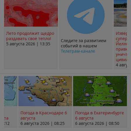
Лето продолжит щедро
Извер
раздавать своё тепло!
суперв
Следите за развитием
5 августа 2026 | 13:35
Йеллоу
событий в нашем
привед
Телеграм-канале
уничт
цивили
4 авгус
Погода в Краснодаре 6
Погода в Екатеринбурге
уста
августа
6 августа
08:12
6 августа 2026 | 08:25
6 августа 2026 | 08:50