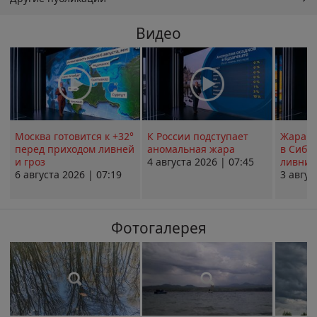
Видео
Москва готовится к +32°
К России подступает
Жара в
перед приходом ливней
аномальная жара
в Сиби
и гроз
4 августа 2026 | 07:45
ливни 
6 августа 2026 | 07:19
3 авгус
Фотогалерея