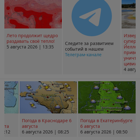
Лето продолжит щедро
Извер
раздавать своё тепло!
суперв
Следите за развитием
5 августа 2026 | 13:35
Йеллоу
событий в нашем
привед
Телеграм-канале
уничт
цивили
4 авгус
Погода в Краснодаре 6
Погода в Екатеринбурге
уста
августа
6 августа
08:12
6 августа 2026 | 08:25
6 августа 2026 | 08:50