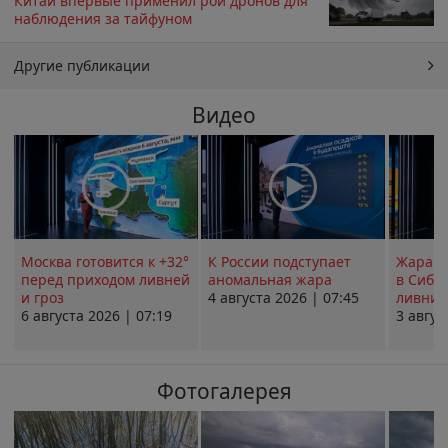
Китай впервые применил рой дронов для
наблюдения за тайфуном
Другие публикации
Видео
Москва готовится к +32°
К России подступает
Жара в
перед приходом ливней
аномальная жара
в Сиби
и гроз
4 августа 2026 | 07:45
ливни 
6 августа 2026 | 07:19
3 авгус
Фотогалерея