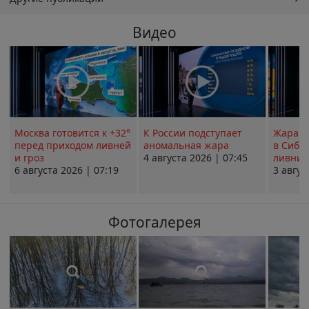
Видео
Москва готовится к +32°
К России подступает
Жара в
перед приходом ливней
аномальная жара
в Сиби
и гроз
4 августа 2026 | 07:45
ливни 
6 августа 2026 | 07:19
3 авгус
Фотогалерея