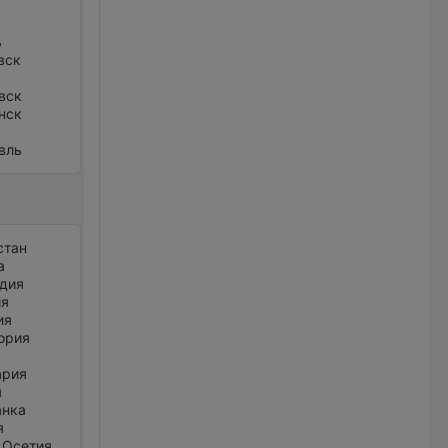
ь
вск
вск
нск
вль
стан
а
дия
ия
ия
ория
ария
я
анка
я
 Осетия