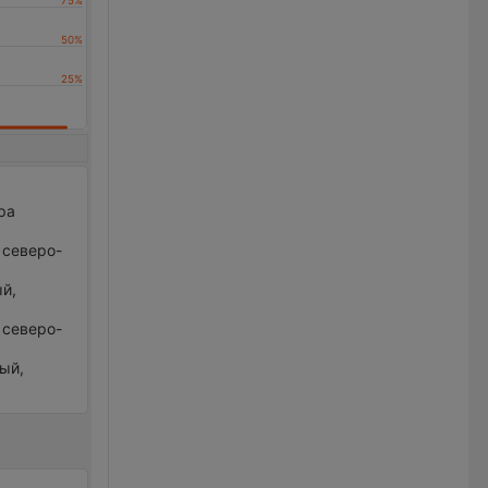
ра
р северо-
ый,
р северо-
ный,