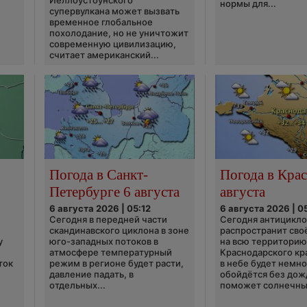
Йеллоустоунского
нормы для...
супервулкана может вызвать
временное глобальное
похолодание, но не уничтожит
современную цивилизацию,
считает американский...
Погода в Санкт-
Погода в Крас
Петербурге 6 августа
августа
6 августа 2026 | 05:12
6 августа 2026 | 0
Сегодня в передней части
Сегодня антицикл
скандинавского циклона в зоне
распространит сво
у
юго-западных потоков в
на всю территори
атмосфере температурный
Краснодарского кр
ток
режим в регионе будет расти,
в небе будет немно
давление падать, в
обойдётся без дож
отдельных...
поможет солнечны