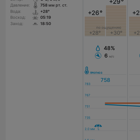
+29
°
Давление:
758
мм рт. ст.
Вода:
+28°
+26
°
+2
Восход:
05:19
Заход:
18:50
по ощущению
+28°
+30°
+2
48%
6
м/с