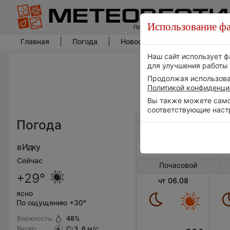
Использование фа
Главная
Погода
Новости погоды
Климат
Наш сайт использует ф
для улучшения работы 
Продолжая использоват
Политикой конфиденци
Вы также можете самос
соответствующие наст
Весь мир
Погода
в Идку
Сейчас
Почасовой
+29°
чт 06.08
ясно
По ощущению +30°
Влажность:
48
%
Ветер:
С-З, 6
м/с