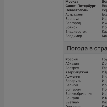
Москва
Во
Санкт-Петербург
Во
Севастополь
Во
Астрахань
Ек
Барнаул
Ив
Белгород
Иж
Брянск
Ир
Владивосток
Ка
Владимир
Ка
Погода в стр
Россия
Гр
Абхазия
До
Австрия
Ег
Азербайджан
Из
Армения
Ин
Беларусь
Ин
Бельгия
Ио
Болгария
Ир
Великобритания
Ис
Венгрия
Ит
Вьетнам
Ка
Германия
Ка