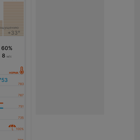
 ощущению
+33°
60%
8
м/с