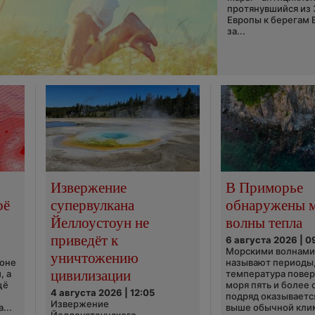
протянувшийся из
Европы к берегам 
за...
Извержение
В Приморье
оё
супервулкана
обнаружены 
Йеллоустоун не
волны тепла
приведёт к
6 августа 2026 | 0
Морскими волнами
уничтожению
ионе
называют периоды,
цивилизации
, а
температура пове
щё
моря пять и более 
4 августа 2026 | 12:05
подряд оказываетс
Извержение
...
выше обычной кли