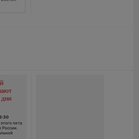
ой
пают
 дни
03:30
этого лета
е России.
альной
,