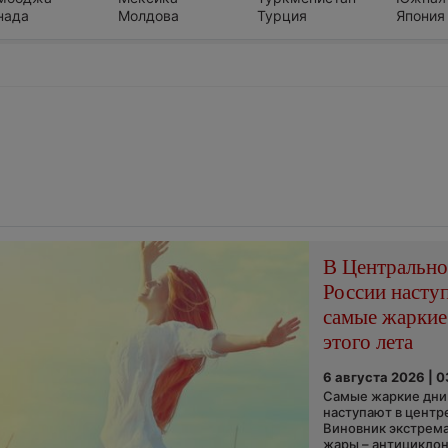
нада
Молдова
Турция
Япония
В Центральн
России насту
самые жаркие
этого лета
6 августа 2026 | 
Самые жаркие дни 
наступают в центр
Виновник экстрем
жары – антициклон