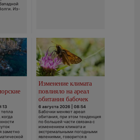
 Западной
Волги. Из-
Изменение климата
морские
повлияло на ареал
обитания бабочек
9:13
6 августа 2026 | 08:54
 тепла
Бабочки меняют ареал
 когда
обитания, при этом тенденция
рхности
по большей части связана с
суток
изменением климата и
я заметно
экстремальными погодными
матической
явлениями, говорится в