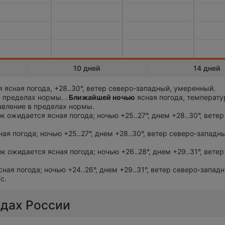
10 дней
14 дней
 ясная погода, +28..30°, ветер северо-западный, умеренный.
 пределах нормы. .
Ближайшей ночью
ясная погода, температу
авление в пределах нормы.
ок ожидается ясная погода; ночью +25..27°, днем +28..30°, вете
ная погода; ночью +25..27°, днем +28..30°, ветер северо-западн
ток ожидается ясная погода; ночью +26..28°, днем +29..31°, вете
сная погода; ночью +24..26°, днем +29..31°, ветер северо-запад
с.
одах России