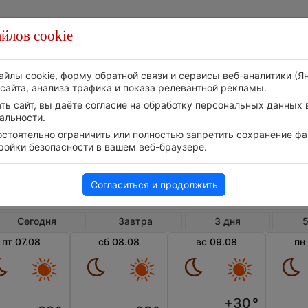
йлов cookie
Стихия
Природа
Технологии
Видео
айлы cookie, форму обратной связи и сервисы веб-аналитики (Я
сайта, анализа трафика и показа релевантной рекламы.
ь сайт, вы даёте согласие на обработку персональных данных в
альности
.
тоятельно ограничить или полностью запретить сохранение фай
ройки безопасности в вашем веб-браузере.
Египет
Идк
Погода в Идку
Согласиться и продолжить
Сегодня
Завтра
3 дня
5
пт 07.08
сб 08.08
вс 09.08
пн
+30
°