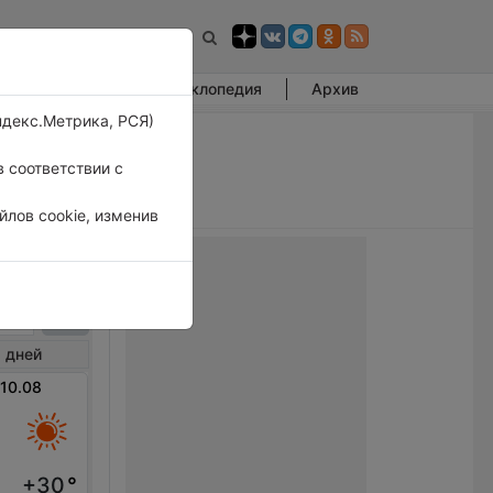
Фотогалерея
Энциклопедия
Архив
ндекс.Метрика, РСЯ)
 соответствии с
лов cookie, изменив
у
 дней
 10.08
+30
°