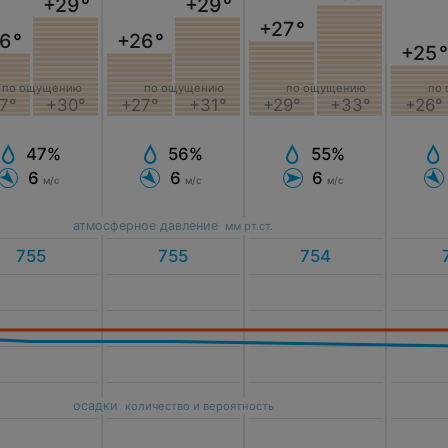
+29
°
+29
°
+27
°
6
°
+26
°
+25
°
по ощущению
по ощущению
по ощущению
по
7°
+30°
+27°
+31°
+29°
+33°
+26°
47%
56%
55%
6
6
6
м/с
м/с
м/с
атмосферное давление
мм рт.ст.
осадки
количество и вероятность