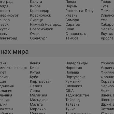
лгоград
Калуга
Пенза
Тверь
логда
Киров
Пермь
Тула
ронеж
Краснодар
Ростов-на-Дону
Тюмен
атеринбург
Красноярск
Рязань
Ульяно
аново
Липецк
Самара
Уфа
евск
Нижний Новгород
Саратов
Хабаро
кутск
Новосибирск
Сочи
Челяби
зань
Омск
Ставрополь
Якутск
лининград
Оренбург
Тамбов
Яросла
анах мира
узия
Кения
Нидерланды
Узбеки
миниканская республика
Кипр
Норвегия
Украин
ипет
Китай
Польша
Финлян
раиль
Куба
Португалия
Франц
дия
Кыргызстан
Румыния
Хорват
донезия
Латвия
Словакия
Черног
рдания
Литва
США
Чехия
ландия
Малайзия
Таджикистан
Швейц
пания
Мальдивы
Тайланд
Швеци
алия
Мальта
Тайвань
Шри-Л
захстан
Марокко
Тунис
Эстони
мбоджа
Мексика
Туркменистан
Южная