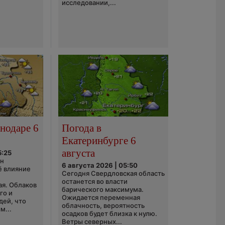
исследовании,...
нодаре 6
Погода в
Екатеринбурге 6
августа
5:25
он
6 августа 2026 | 05:50
ё влияние
Сегодня Свердловская область
ю
останется во власти
ая. Облаков
барического максимума.
го и
Ожидается переменная
дей, что
облачность, вероятность
м...
осадков будет близка к нулю.
Ветры северных...