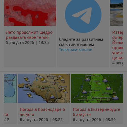
Лето продолжит щедро
Извер
раздавать своё тепло!
суперв
Следите за развитием
5 августа 2026 | 13:35
Йеллоу
событий в нашем
привед
Телеграм-канале
уничт
цивили
4 авгус
Погода в Краснодаре 6
Погода в Екатеринбурге
уста
августа
6 августа
08:12
6 августа 2026 | 08:25
6 августа 2026 | 08:50