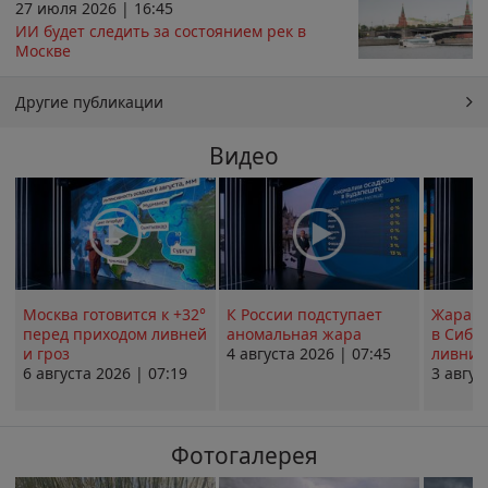
27 июля 2026 | 16:45
ИИ будет следить за состоянием рек в
Москве
Другие публикации
Видео
Москва готовится к +32°
К России подступает
Жара в
перед приходом ливней
аномальная жара
в Сиби
и гроз
4 августа 2026 | 07:45
ливни 
6 августа 2026 | 07:19
3 авгус
Фотогалерея