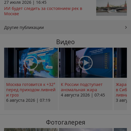
27 июля 2026 | 16:45
ИИ будет следить за состоянием рек в
Москве
Другие публикации
Видео
Москва готовится к +32°
К России подступает
Жара в
перед приходом ливней
аномальная жара
в Сиби
и гроз
4 августа 2026 | 07:45
ливни 
6 августа 2026 | 07:19
3 авгус
Фотогалерея