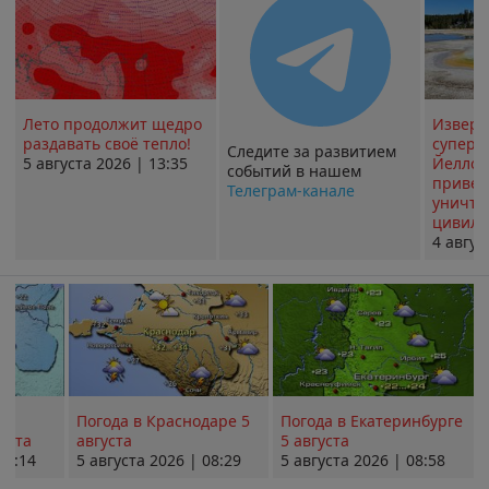
Лето продолжит щедро
Извер
раздавать своё тепло!
суперв
Следите за развитием
5 августа 2026 | 13:35
Йеллоу
событий в нашем
привед
Телеграм-канале
уничт
цивили
4 авгус
Погода в Краснодаре 5
Погода в Екатеринбурге
уста
августа
5 августа
08:14
5 августа 2026 | 08:29
5 августа 2026 | 08:58