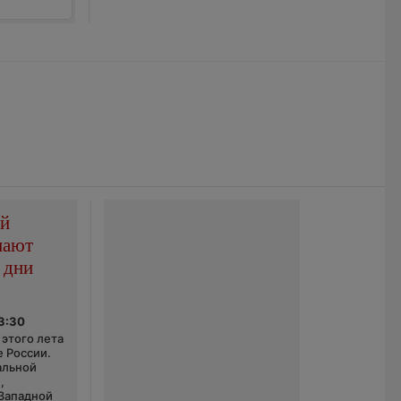
ой
пают
 дни
03:30
этого лета
е России.
альной
,
 Западной