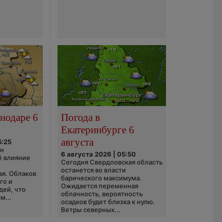
нодаре 6
Погода в
Екатеринбурге 6
августа
5:25
он
6 августа 2026 | 05:50
ё влияние
Сегодня Свердловская область
ю
останется во власти
ая. Облаков
барического максимума.
го и
Ожидается переменная
дей, что
облачность, вероятность
м...
осадков будет близка к нулю.
Ветры северных...