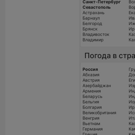
Санкт-Петербург
Во
Севастополь
Во
Астрахань
Ек
Барнаул
Ив
Белгород
Иж
Брянск
Ир
Владивосток
Ка
Владимир
Ка
Погода в стр
Россия
Гр
Абхазия
До
Австрия
Ег
Азербайджан
Из
Армения
Ин
Беларусь
Ин
Бельгия
Ио
Болгария
Ир
Великобритания
Ис
Венгрия
Ит
Вьетнам
Ка
Германия
Ка
Греция
Ка