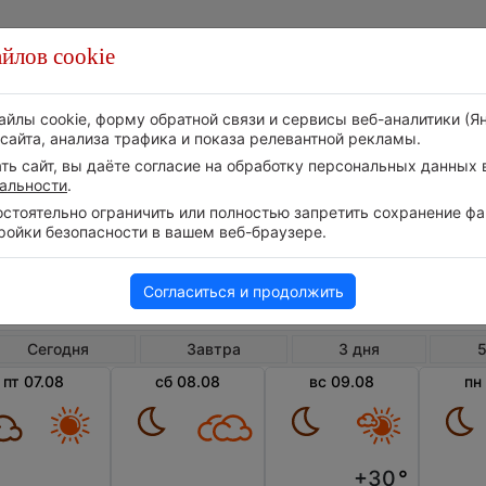
йлов cookie
Стихия
Природа
Технологии
Видео
айлы cookie, форму обратной связи и сервисы веб-аналитики (Я
сайта, анализа трафика и показа релевантной рекламы.
ь сайт, вы даёте согласие на обработку персональных данных в
альности
.
тоятельно ограничить или полностью запретить сохранение фай
ройки безопасности в вашем веб-браузере.
Великобритания
Англия
Блан
Погода в Блансдоне
Согласиться и продолжить
Сегодня
Завтра
3 дня
5
пт 07.08
сб 08.08
вс 09.08
пн
+30
°