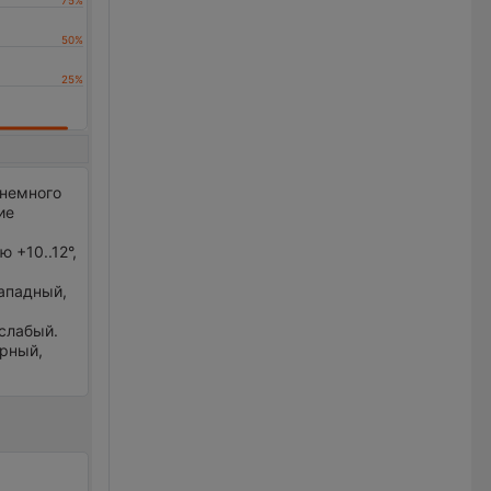
 немного
ие
 +10..12°,
западный,
 слабый.
ерный,