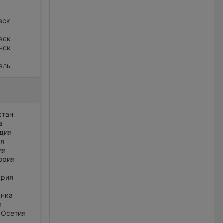
ь
вск
вск
нск
вль
стан
а
дия
ия
ия
ория
ария
я
анка
я
 Осетия