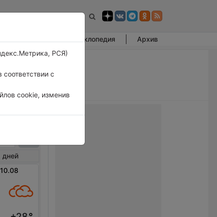
Фотогалерея
Энциклопедия
Архив
ндекс.Метрика, РСЯ)
 соответствии с
лов cookie, изменив
сдон
 дней
 10.08
+28
°