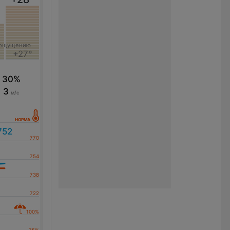
 ощущению
+27°
30%
3
м/с