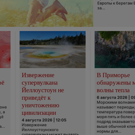
Европы к берегам 
за...
Извержение
В Приморье
оё
супервулкана
обнаружены 
Йеллоустоун не
волны тепла
приведёт к
6 августа 2026 | 0
Морскими волнами
уничтожению
ионе
называют периоды,
цивилизации
, а
температура пове
щё
моря пять и более 
4 августа 2026 | 12:05
подряд оказываетс
Извержение
...
выше обычной кли
Йеллоустоунского
нормы для...
супервулкана может вызвать