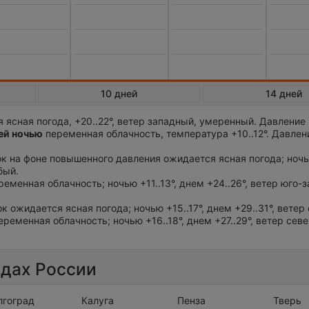
10 дней
14 дней
 ясная погода, +20..22°, ветер западный, умеренный. Давление
й ночью
переменная облачность, температура +10..12°. Давлен
ток на фоне повышенного давления ожидается ясная погода; ночью
бый.
ременная облачность; ночью +11..13°, днем +24..26°, ветер юго-
ок ожидается ясная погода; ночью +15..17°, днем +29..31°, ветер
еременная облачность; ночью +16..18°, днем +27..29°, ветер сев
одах России
лгоград
Калуга
Пенза
Тверь