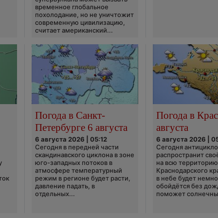
временное глобальное
похолодание, но не уничтожит
современную цивилизацию,
считает американский...
Погода в Санкт-
Погода в Крас
Петербурге 6 августа
августа
6 августа 2026 | 05:12
6 августа 2026 | 0
Сегодня в передней части
Сегодня антицикл
скандинавского циклона в зоне
распространит сво
у
юго-западных потоков в
на всю территори
атмосфере температурный
Краснодарского кр
ток
режим в регионе будет расти,
в небе будет немно
давление падать, в
обойдётся без дож
отдельных...
поможет солнечны