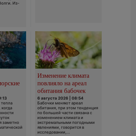
Волги. Из-
Изменение климата
морские
повлияло на ареал
обитания бабочек
9:13
6 августа 2026 | 08:54
 тепла
Бабочки меняют ареал
 когда
обитания, при этом тенденция
рхности
по большей части связана с
суток
изменением климата и
я заметно
экстремальными погодными
матической
явлениями, говорится в
исследовании,...