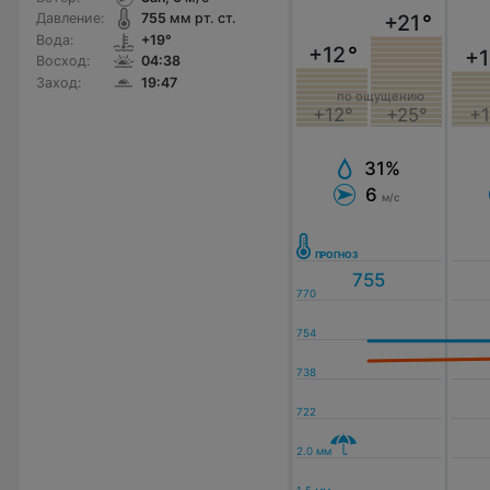
Давление:
755
мм рт. ст.
+21
°
Вода:
+19°
+12
°
+1
Восход:
04:38
Заход:
19:47
по ощущению
+12°
+25°
+1
31%
6
м/с