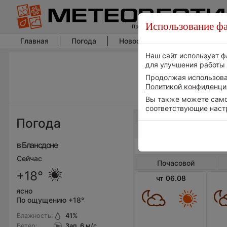
Использование фа
Главная
Погода
Новости погоды
Климат
Наш сайт использует ф
для улучшения работы 
Продолжая использоват
Политикой конфиденци
Вы также можете самос
соответствующие наст
Весь мир
Погода
в Блансдоне
Сейчас
Почасовой
+18°
чт 06.08
ясно
По ощущению +18°
Влажность:
41
%
Ветер:
Зап, 6
м/с