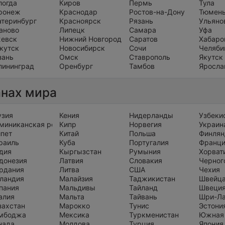
логда
Киров
Пермь
Тула
ронеж
Краснодар
Ростов-на-Дону
Тюмен
атеринбург
Красноярск
Рязань
Ульяно
аново
Липецк
Самара
Уфа
евск
Нижний Новгород
Саратов
Хабаро
кутск
Новосибирск
Сочи
Челяби
зань
Омск
Ставрополь
Якутск
лининград
Оренбург
Тамбов
Яросла
анах мира
узия
Кения
Нидерланды
Узбеки
миниканская республика
Кипр
Норвегия
Украин
ипет
Китай
Польша
Финлян
раиль
Куба
Португалия
Франц
дия
Кыргызстан
Румыния
Хорват
донезия
Латвия
Словакия
Черног
рдания
Литва
США
Чехия
ландия
Малайзия
Таджикистан
Швейц
пания
Мальдивы
Тайланд
Швеци
алия
Мальта
Тайвань
Шри-Л
захстан
Марокко
Тунис
Эстони
мбоджа
Мексика
Туркменистан
Южная
нада
Молдова
Турция
Япония