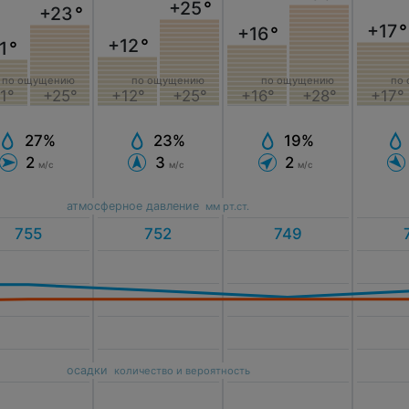
+25
°
+23
°
+17
°
+16
°
+12
°
1
°
по ощущению
по
по ощущению
по ощущению
+12°
+25°
+17°
1°
+25°
+16°
+28°
23%
27%
19%
3
2
2
м/с
м/с
м/с
атмосферное давление
мм рт.ст.
осадки
количество и вероятность