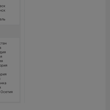
вск
нск
вль
стан
а
дия
ия
ия
ория
ария
я
анка
я
 Осетия