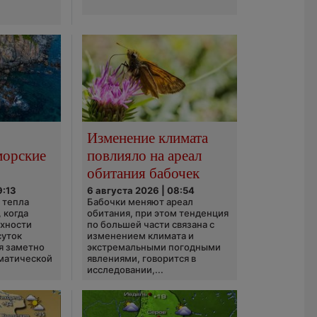
Изменение климата
морские
повлияло на ареал
обитания бабочек
9:13
6 августа 2026 | 08:54
 тепла
Бабочки меняют ареал
 когда
обитания, при этом тенденция
рхности
по большей части связана с
суток
изменением климата и
я заметно
экстремальными погодными
матической
явлениями, говорится в
исследовании,...