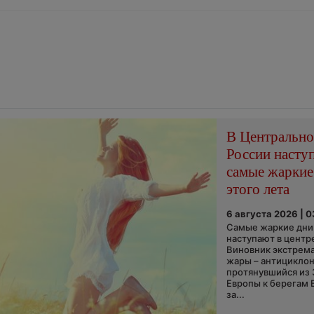
В Центральн
России насту
самые жаркие
этого лета
6 августа 2026 | 
Самые жаркие дни 
наступают в центр
Виновник экстрем
жары – антициклон
протянувшийся из
Европы к берегам 
за...