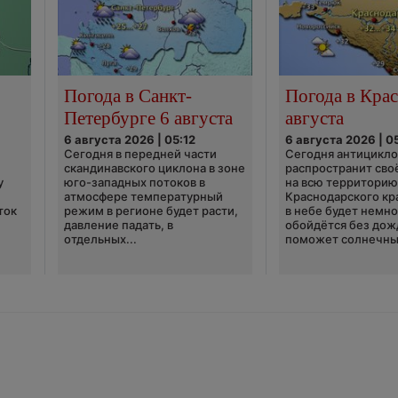
Погода в Санкт-
Погода в Крас
Петербурге 6 августа
августа
6 августа 2026 | 05:12
6 августа 2026 | 0
Сегодня в передней части
Сегодня антицикл
скандинавского циклона в зоне
распространит сво
у
юго-западных потоков в
на всю территори
атмосфере температурный
Краснодарского кр
ток
режим в регионе будет расти,
в небе будет немно
давление падать, в
обойдётся без дож
отдельных...
поможет солнечны