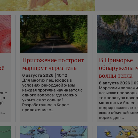
Приложение построит
В Приморье
оё
маршрут через тень
обнаружены 
волны тепла
6 августа 2026 | 10:12
Для многих пешеходов в
6 августа 2026 | 0
условиях рекордной жары
Морскими волнами
каждая прогулка начинается с
ионе
называют периоды,
одного вопроса: где можно
, а
температура пове
укрыться от солнца?
щё
моря пять и более 
Разработанное в Корее
подряд оказываетс
приложение с...
...
выше обычной кли
нормы для...