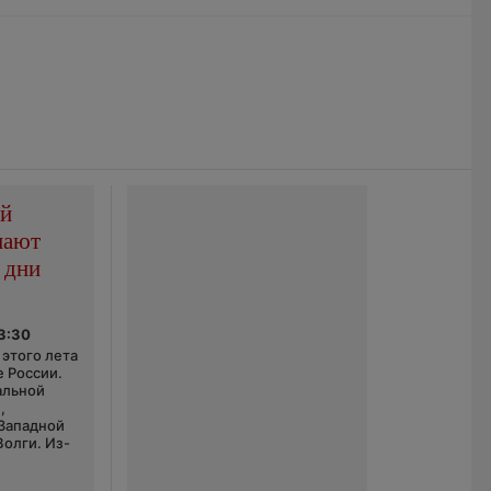
ой
пают
 дни
03:30
этого лета
е России.
альной
,
 Западной
Волги. Из-