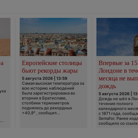
ра
Европейские столицы
Впервые за 15
бьют рекорды жары
Лондоне в теч
месяца не вып
5 августа 2026 | 13:59
Самая высокая температура за
дождь
всю историю наблюдений
уха
была зарегистрирована во
5 августа 2026 | 13
вторник в Братиславе,
Дождь не шёл в Ло
столбики термометров
течение полного
поднялись до рекордных
календарного меся
+40,8° , сообщил...
с 1871 года, сообщ
Semafor. Ранее изда
..
сообщило со ссылко