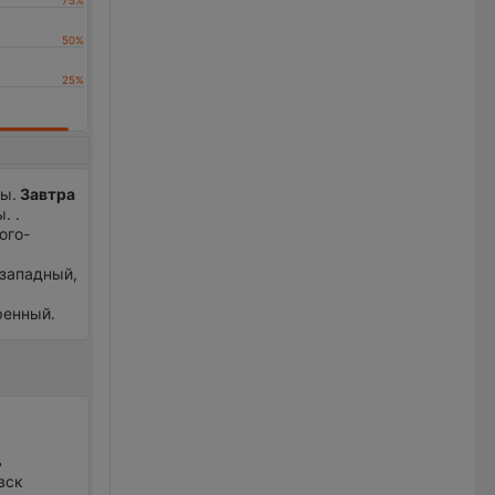
мы.
Завтра
. .
юго-
 западный,
еренный.
ь
вск