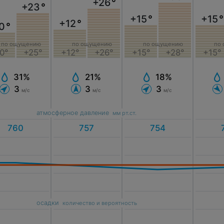
+26
°
+23
°
+15
°
+15
°
+12
°
0
°
по ощущению
по ощущению
по ощущению
по
0°
+25°
+12°
+26°
+15°
+28°
+15°
31%
21%
18%
3
3
3
м/с
м/с
м/с
атмосферное давление
мм рт.ст.
осадки
количество и вероятность