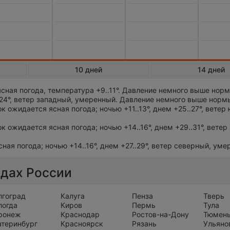
10 дней
14 дней
сная погода, температура +9..11°. Давление немного выше нор
.24°, ветер западный, умеренный. Давление немного выше нормы
ок ожидается ясная погода; ночью +11..13°, днем +25..27°, ветер 
ок ожидается ясная погода; ночью +14..16°, днем +29..31°, ветер
сная погода; ночью +14..16°, днем +27..29°, ветер северный, ум
одах России
лгоград
Калуга
Пенза
Тверь
логда
Киров
Пермь
Тула
ронеж
Краснодар
Ростов-на-Дону
Тюмен
атеринбург
Красноярск
Рязань
Ульяно