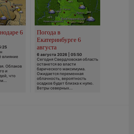
нодаре 6
Погода в
Екатеринбурге 6
августа
5:25
он
6 августа 2026 | 05:50
ё влияние
Сегодня Свердловская область
ю
останется во власти
ая. Облаков
барического максимума.
го и
Ожидается переменная
дей, что
облачность, вероятность
м...
осадков будет близка к нулю.
Ветры северных...