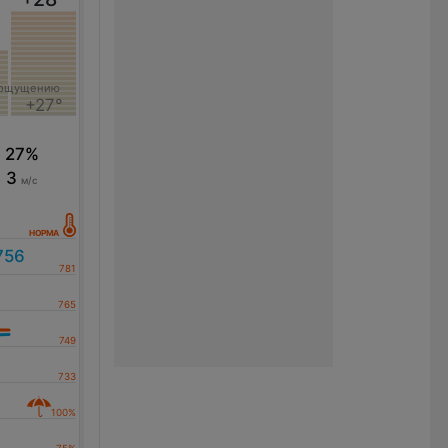
 ощущению
+27°
27%
3
м/с