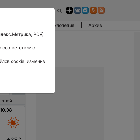
Фотогалерея
Энциклопедия
Архив
ндекс.Метрика, РСЯ)
 соответствии с
лов cookie, изменив
стер
 дней
 10.08
+28
°