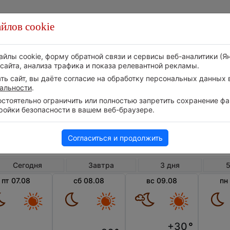
йлов cookie
Стихия
Природа
Технологии
Видео
айлы cookie, форму обратной связи и сервисы веб-аналитики (Я
сайта, анализа трафика и показа релевантной рекламы.
ь сайт, вы даёте согласие на обработку персональных данных в
альности
.
тоятельно ограничить или полностью запретить сохранение фай
ройки безопасности в вашем веб-браузере.
Великобритания
Англия
Ву
Погода в Вустере
Согласиться и продолжить
Сегодня
Завтра
3 дня
5
пт 07.08
сб 08.08
вс 09.08
пн
+30
°