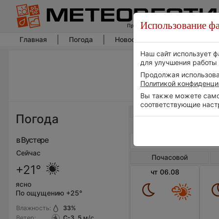
Использование фа
Главная
Погода
Новости погоды
Климат
Наш сайт использует ф
для улучшения работы 
Продолжая использоват
Политикой конфиденци
Вы также можете самос
соответствующие наст
Весь мир
Погода
в Вустере
Сейчас
Почасовой
+21°
чт 06.08
ясно
По ощущению +25°
Влажность:
33
%
Ветер:
С-З, 5
м/с