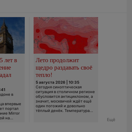
5 лет в
Лето продолжит
ение
щедро раздавать своё
адал
тепло!
5 августа 2026 | 10:35
Сегодня синоптическая
:41
ситуация в столичном регионе
ндоне в
обусловится антициклоном, а
значит, москвичей ждёт ещё
ца впервые
один погожий и довольно
ает портал
тёплый денёк. Температура...
ние Mirror
й на...
Ещё