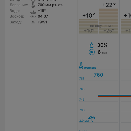
+22
°
Давление:
760
мм рт. ст.
Вода:
+18°
+10
°
+1
Восход:
04:37
Заход:
19:51
по ощущению
+10°
+25°
+1
30%
6
м/с