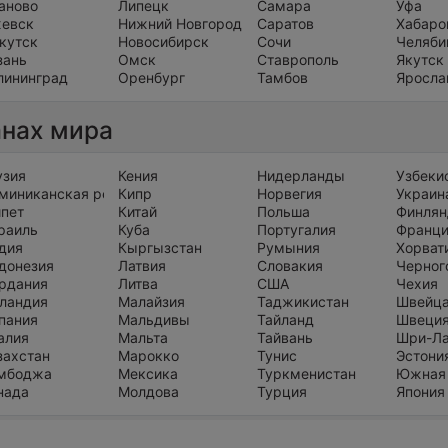
аново
Липецк
Самара
Уфа
евск
Нижний Новгород
Саратов
Хабаро
кутск
Новосибирск
Сочи
Челяби
зань
Омск
Ставрополь
Якутск
лининград
Оренбург
Тамбов
Яросла
анах мира
узия
Кения
Нидерланды
Узбеки
миниканская республика
Кипр
Норвегия
Украин
ипет
Китай
Польша
Финлян
раиль
Куба
Португалия
Франц
дия
Кыргызстан
Румыния
Хорват
донезия
Латвия
Словакия
Черног
рдания
Литва
США
Чехия
ландия
Малайзия
Таджикистан
Швейц
пания
Мальдивы
Тайланд
Швеци
алия
Мальта
Тайвань
Шри-Л
захстан
Марокко
Тунис
Эстони
мбоджа
Мексика
Туркменистан
Южная
нада
Молдова
Турция
Япония