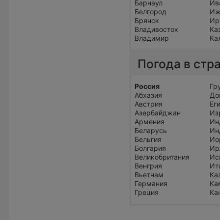
Барнаул
Ив
Белгород
Иж
Брянск
Ир
Владивосток
Ка
Владимир
Ка
Погода в стр
Россия
Гр
Абхазия
До
Австрия
Ег
Азербайджан
Из
Армения
Ин
Беларусь
Ин
Бельгия
Ио
Болгария
Ир
Великобритания
Ис
Венгрия
Ит
Вьетнам
Ка
Германия
Ка
Греция
Ка