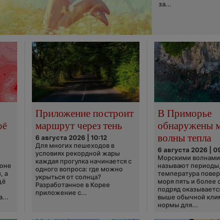
за...
Приложение построит
В Приморье
оё
маршрут через тень
обнаружены 
волны тепла
6 августа 2026 | 10:12
Для многих пешеходов в
6 августа 2026 | 0
условиях рекордной жары
Морскими волнами
каждая прогулка начинается с
ионе
называют периоды,
одного вопроса: где можно
, а
температура пове
укрыться от солнца?
щё
моря пять и более 
Разработанное в Корее
подряд оказываетс
приложение с...
...
выше обычной кли
нормы для...