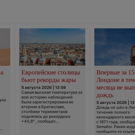
ра
Европейские столицы
Впервые за 15
бьют рекорды жары
Лондоне в теч
месяца не вып
5 августа 2026 | 13:59
Самая высокая температура за
дождь
всю историю наблюдений
уха
была зарегистрирована во
5 августа 2026 | 13
вторник в Братиславе,
Дождь не шёл в Ло
столбики термометров
течение полного
поднялись до рекордных
календарного меся
+40,8° , сообщил...
с 1871 года, сообщ
Semafor. Ранее изда
..
сообщило со ссылко