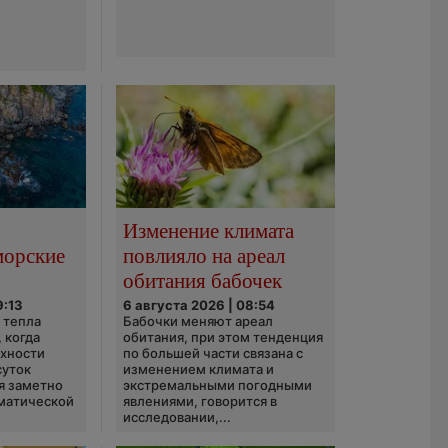
Изменение климата
морские
повлияло на ареал
обитания бабочек
9:13
6 августа 2026 | 08:54
 тепла
Бабочки меняют ареал
 когда
обитания, при этом тенденция
рхности
по большей части связана с
суток
изменением климата и
я заметно
экстремальными погодными
матической
явлениями, говорится в
исследовании,...