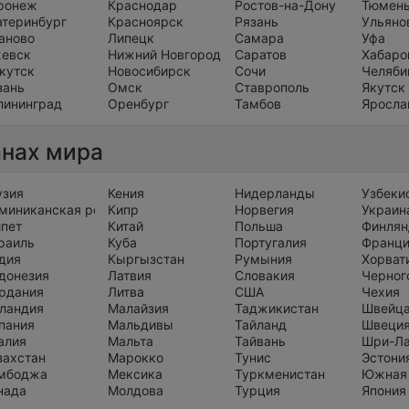
ронеж
Краснодар
Ростов-на-Дону
Тюмен
атеринбург
Красноярск
Рязань
Ульяно
аново
Липецк
Самара
Уфа
евск
Нижний Новгород
Саратов
Хабаро
кутск
Новосибирск
Сочи
Челяби
зань
Омск
Ставрополь
Якутск
лининград
Оренбург
Тамбов
Яросла
анах мира
узия
Кения
Нидерланды
Узбеки
миниканская республика
Кипр
Норвегия
Украин
ипет
Китай
Польша
Финлян
раиль
Куба
Португалия
Франц
дия
Кыргызстан
Румыния
Хорват
донезия
Латвия
Словакия
Черног
рдания
Литва
США
Чехия
ландия
Малайзия
Таджикистан
Швейц
пания
Мальдивы
Тайланд
Швеци
алия
Мальта
Тайвань
Шри-Л
захстан
Марокко
Тунис
Эстони
мбоджа
Мексика
Туркменистан
Южная
нада
Молдова
Турция
Япония