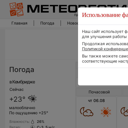
Использование фа
Главная
Погода
Новости погоды
Климат
Наш сайт использует ф
для улучшения работы 
Продолжая использоват
Политикой конфиденци
Вы также можете самос
соответствующие наст
Весь мир
Погода
в Кембридже
Сейчас
Почасовой
+23°
чт 06.08
малооблачно
По ощущению +25°
Влажность:
26
%
Ветер:
С-З, 5
м/с