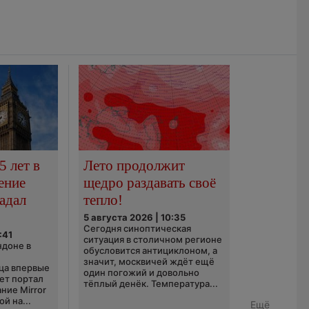
5 лет в
Лето продолжит
ение
щедро раздавать своё
адал
тепло!
5 августа 2026 | 10:35
Сегодня синоптическая
:41
ситуация в столичном регионе
ндоне в
обусловится антициклоном, а
значит, москвичей ждёт ещё
ца впервые
один погожий и довольно
ает портал
тёплый денёк. Температура...
ние Mirror
й на...
Ещё