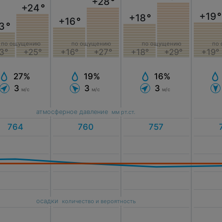
+28
°
+24
°
+19
°
+18
°
+16
°
3
°
по ощущению
по ощущению
по ощущению
по
3°
+25°
+16°
+27°
+18°
+29°
+19°
27%
19%
16%
3
3
3
м/с
м/с
м/с
атмосферное давление
мм рт.ст.
осадки
количество и вероятность