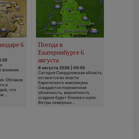
нодаре 6
Погода в
Екатеринбурге 6
августа
5:25
он
6 августа 2026 | 05:50
ё влияние
Сегодня Свердловская область
ю
останется во власти
ая. Облаков
барического максимума.
го и
Ожидается переменная
дей, что
облачность, вероятность
м...
осадков будет близка к нулю.
Ветры северных...