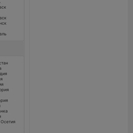
ь
вск
вск
нск
вль
стан
а
дия
ия
ия
ория
ария
я
анка
я
 Осетия