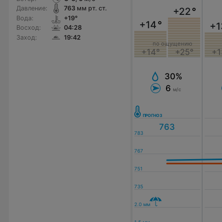
Давление:
763
мм рт. ст.
+22
°
Вода:
+19°
+14
°
+1
Восход:
04:28
Заход:
19:42
по ощущению
+14°
+25°
+1
30%
6
м/с