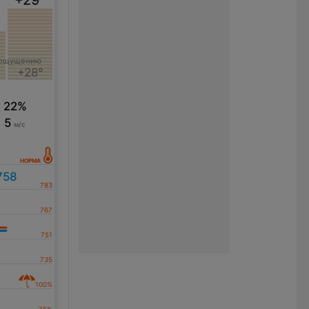
 ощущению
+28°
22%
5
м/с