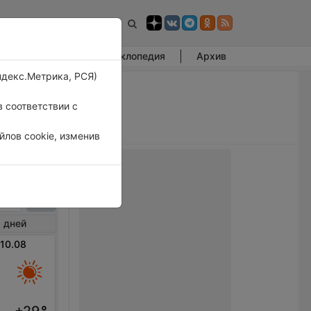
Фотогалерея
Энциклопедия
Архив
ндекс.Метрика, РСЯ)
 соответствии с
лов cookie, изменив
ридж
 дней
 10.08
+29
°