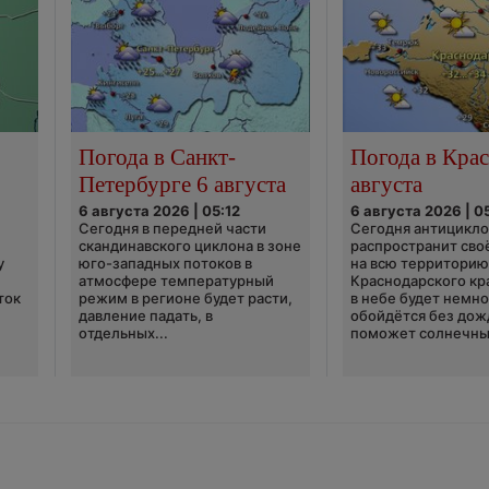
Погода в Санкт-
Погода в Крас
Петербурге 6 августа
августа
6 августа 2026 | 05:12
6 августа 2026 | 0
Сегодня в передней части
Сегодня антицикл
скандинавского циклона в зоне
распространит сво
у
юго-западных потоков в
на всю территори
атмосфере температурный
Краснодарского кр
ток
режим в регионе будет расти,
в небе будет немно
давление падать, в
обойдётся без дож
отдельных...
поможет солнечны