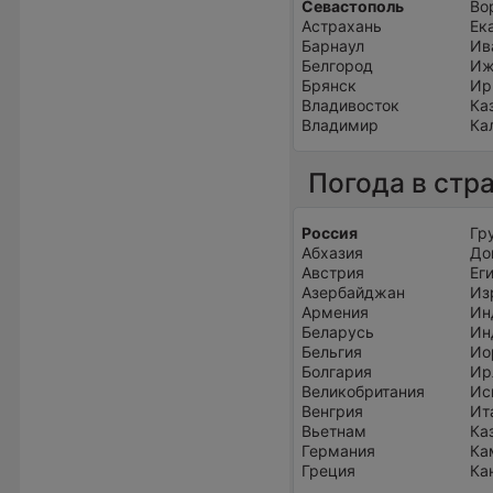
Севастополь
Во
Астрахань
Ек
Барнаул
Ив
Белгород
Иж
Брянск
Ир
Владивосток
Ка
Владимир
Ка
Погода в стр
Россия
Гр
Абхазия
До
Австрия
Ег
Азербайджан
Из
Армения
Ин
Беларусь
Ин
Бельгия
Ио
Болгария
Ир
Великобритания
Ис
Венгрия
Ит
Вьетнам
Ка
Германия
Ка
Греция
Ка