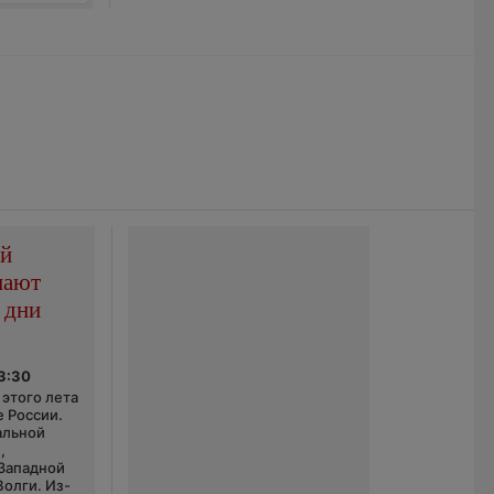
ой
пают
 дни
03:30
этого лета
е России.
альной
,
 Западной
Волги. Из-