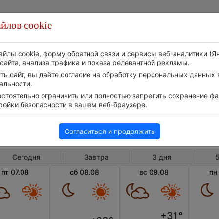
йлов cookie
Стихия
Природа
Технологии
Видео
айлы cookie, форму обратной связи и сервисы веб-аналитики (Я
сайта, анализа трафика и показа релевантной рекламы.
ь сайт, вы даёте согласие на обработку персональных данных в
альности
.
тоятельно ограничить или полностью запретить сохранение фай
ройки безопасности в вашем веб-браузере.
Великобритания
Англия
Кемб
Погода в Кембридже
Согласиться и продолжить
Сегодня
Завтра
3 дня
5
пт 07.08
сб 08.08
вс 09.08
пн
+31
°