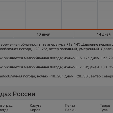
10 дней
14 дней
еременная облачность, температура +12..14°. Давление немног
облачная погода, +23..25°, ветер западный, умеренный. Давле
ток ожидается малооблачная погода; ночью +15..17°, днем +27..29
ток ожидается малооблачная погода; ночью +17..19°, днем +30..32
алооблачная погода; ночью +18..20°, днем +28..30°, ветер север
одах России
лгоград
Калуга
Пенза
Тверь
логда
Киров
Пермь
Тула