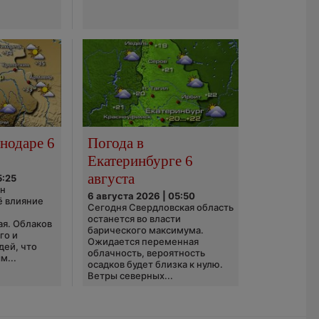
нодаре 6
Погода в
Екатеринбурге 6
августа
5:25
он
6 августа 2026 | 05:50
ё влияние
Сегодня Свердловская область
ю
останется во власти
ая. Облаков
барического максимума.
го и
Ожидается переменная
дей, что
облачность, вероятность
м...
осадков будет близка к нулю.
Ветры северных...