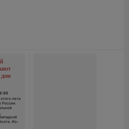
ой
пают
 дни
03:30
этого лета
е России.
альной
,
 Западной
Волги. Из-