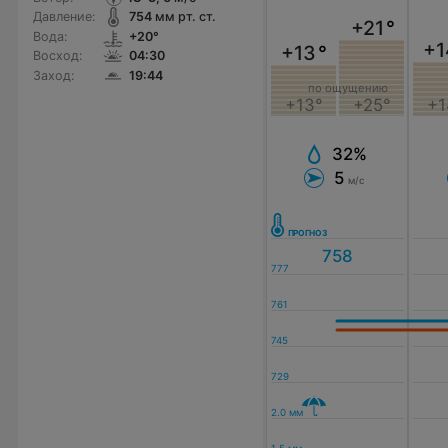
Давление:
754
мм рт. ст.
+21
°
Вода:
+20°
+1
+13
°
Восход:
04:30
Заход:
19:44
по ощущению
+1
+13°
+25°
32%
5
м/с