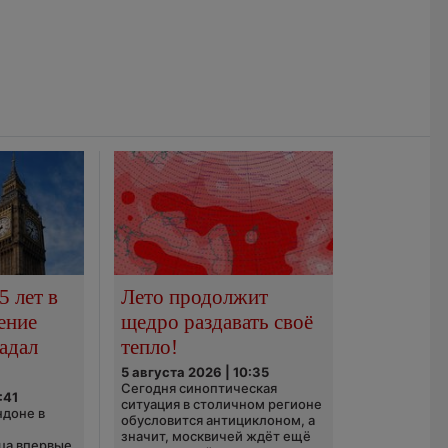
5 лет в
Лето продолжит
ение
щедро раздавать своё
адал
тепло!
5 августа 2026 | 10:35
Сегодня синоптическая
:41
ситуация в столичном регионе
ндоне в
обусловится антициклоном, а
значит, москвичей ждёт ещё
ца впервые