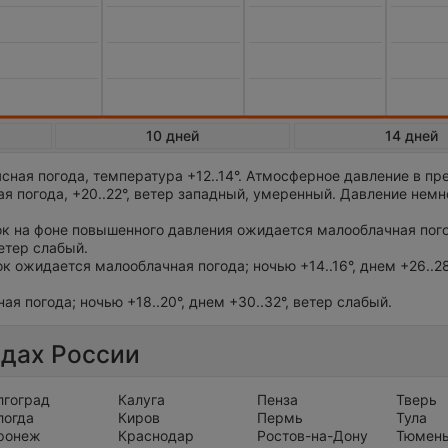
10 дней
14 дней
сная погода, температура +12..14°. Атмосферное давление в пр
я погода, +20..22°, ветер западный, умеренный. Давление нем
ток на фоне повышенного давления ожидается малооблачная пог
ветер слабый.
ток ожидается малооблачная погода; ночью +14..16°, днем +26..28
ная погода; ночью +18..20°, днем +30..32°, ветер слабый.
одах России
лгоград
Калуга
Пенза
Тверь
логда
Киров
Пермь
Тула
ронеж
Краснодар
Ростов-на-Дону
Тюмен