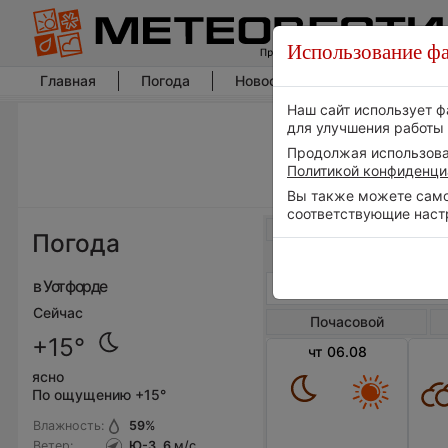
Использование фа
Главная
Погода
Новости погоды
Климат
Наш сайт использует ф
для улучшения работы 
Продолжая использоват
Политикой конфиденци
Вы также можете самос
соответствующие наст
Весь мир
Погода
в Уотфорде
Сейчас
Почасовой
+15°
чт 06.08
ясно
По ощущению +15°
Влажность:
59
%
Ветер:
Ю-З, 6
м/с