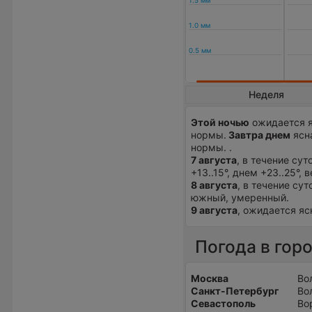
Неделя
Этой ночью
ожидается я
нормы.
Завтра днем
ясна
нормы. .
7 августа
, в течение су
+13..15°, днем +23..25°, 
8 августа
, в течение су
южный, умеренный.
9 августа
, ожидается яс
Погода в гор
Москва
Во
Санкт-Петербург
Во
Севастополь
Во