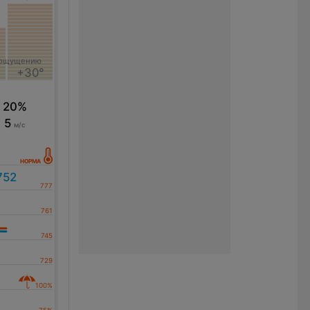
 ощущению
+30°
20%
5
м/с