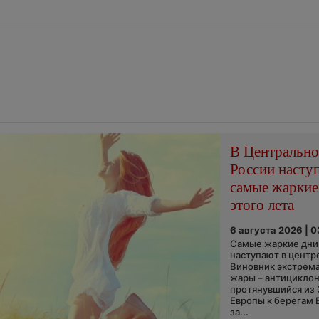
В Центральн
России насту
самые жаркие
этого лета
6 августа 2026 | 
Самые жаркие дни 
наступают в центр
Виновник экстрем
жары – антициклон
протянувшийся из
Европы к берегам 
за...