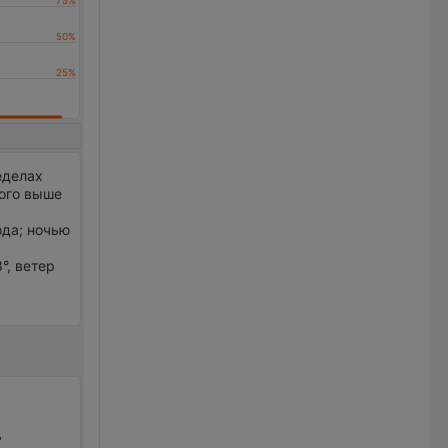
еделах
ного выше
ода; ночью
°, ветер
ь