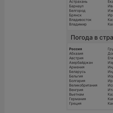
Астрахань
Ек
Барнаул
Ив
Белгород
Иж
Брянск
Ир
Владивосток
Ка
Владимир
Ка
Погода в стр
Россия
Гр
Абхазия
До
Австрия
Ег
Азербайджан
Из
Армения
Ин
Беларусь
Ин
Бельгия
Ио
Болгария
Ир
Великобритания
Ис
Венгрия
Ит
Вьетнам
Ка
Германия
Ка
Греция
Ка