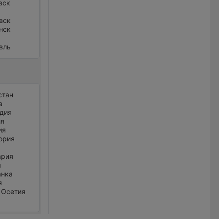
вск
вск
нск
вль
стан
а
дия
ия
ия
ория
ария
я
анка
я
 Осетия