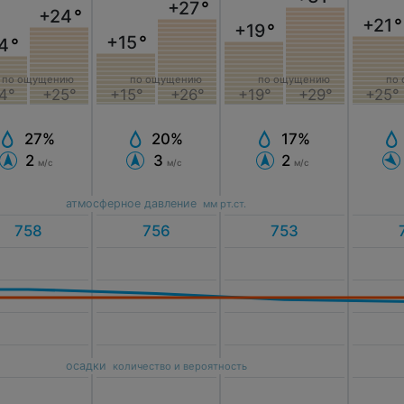
+27
°
+24
°
+21
°
+19
°
+15
°
4
°
по ощущению
по ощущению
по ощущению
по
4°
+25°
+15°
+26°
+19°
+29°
+25°
27%
20%
17%
2
3
2
м/с
м/с
м/с
атмосферное давление
мм рт.ст.
осадки
количество и вероятность