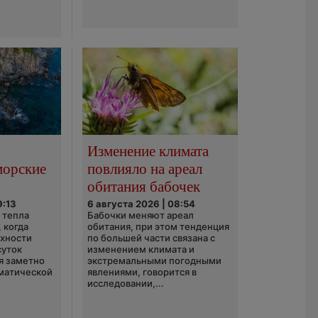
Изменение климата
морские
повлияло на ареал
обитания бабочек
9:13
6 августа 2026 | 08:54
 тепла
Бабочки меняют ареал
 когда
обитания, при этом тенденция
рхности
по большей части связана с
суток
изменением климата и
я заметно
экстремальными погодными
матической
явлениями, говорится в
исследовании,...