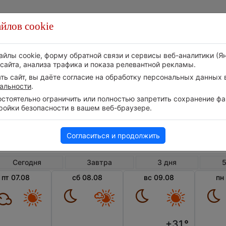
йлов cookie
Стихия
Природа
Технологии
Видео
айлы cookie, форму обратной связи и сервисы веб-аналитики (Я
сайта, анализа трафика и показа релевантной рекламы.
ь сайт, вы даёте согласие на обработку персональных данных в
альности
.
тоятельно ограничить или полностью запретить сохранение фай
ройки безопасности в вашем веб-браузере.
Великобритания
Англия
Уот
Погода в Уотфорде
Согласиться и продолжить
Сегодня
Завтра
3 дня
5
пт 07.08
сб 08.08
вс 09.08
пн
+31
°