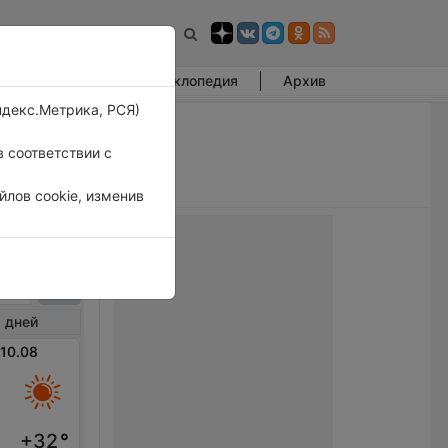
Фотогалерея
Энциклопедия
Архив
ндекс.Метрика, РСЯ)
 соответствии с
лов cookie, изменив
форд
 дней
 10.08
+32
°