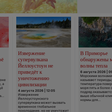
Извержение
В Приморье
оё
супервулкана
обнаружены 
Йеллоустоун не
волны тепла
приведёт к
6 августа 2026 | 0
Морскими волнами
уничтожению
ионе
называют периоды,
цивилизации
, а
температура пове
щё
моря пять и более 
4 августа 2026 | 12:05
подряд оказываетс
Извержение
...
выше обычной кли
Йеллоустоунского
нормы для...
супервулкана может вызвать
временное глобальное
похолодание, но не уничтожит