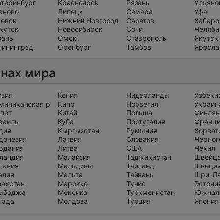
атеринбург
Красноярск
Рязань
Ульяно
аново
Липецк
Самара
Уфа
евск
Нижний Новгород
Саратов
Хабаро
кутск
Новосибирск
Сочи
Челяби
зань
Омск
Ставрополь
Якутск
лининград
Оренбург
Тамбов
Яросла
анах мира
узия
Кения
Нидерланды
Узбеки
миниканская республика
Кипр
Норвегия
Украин
ипет
Китай
Польша
Финлян
раиль
Куба
Португалия
Франц
дия
Кыргызстан
Румыния
Хорват
донезия
Латвия
Словакия
Черног
рдания
Литва
США
Чехия
ландия
Малайзия
Таджикистан
Швейц
пания
Мальдивы
Тайланд
Швеци
алия
Мальта
Тайвань
Шри-Л
захстан
Марокко
Тунис
Эстони
мбоджа
Мексика
Туркменистан
Южная
нада
Молдова
Турция
Япония