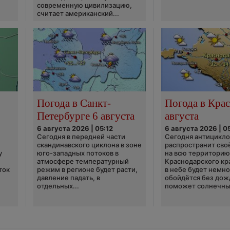
современную цивилизацию,
считает американский...
Погода в Санкт-
Погода в Крас
Петербурге 6 августа
августа
6 августа 2026 | 05:12
6 августа 2026 | 0
Сегодня в передней части
Сегодня антицикл
скандинавского циклона в зоне
распространит сво
у
юго-западных потоков в
на всю территори
атмосфере температурный
Краснодарского кр
ток
режим в регионе будет расти,
в небе будет немно
давление падать, в
обойдётся без дож
отдельных...
поможет солнечны