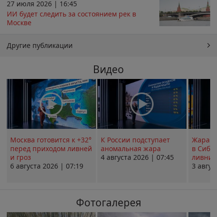
27 июля 2026 | 16:45
ИИ будет следить за состоянием рек в
Москве
Другие публикации
Видео
Москва готовится к +32°
К России подступает
Жара в
перед приходом ливней
аномальная жара
в Сиби
и гроз
4 августа 2026 | 07:45
ливни 
6 августа 2026 | 07:19
3 авгус
Фотогалерея