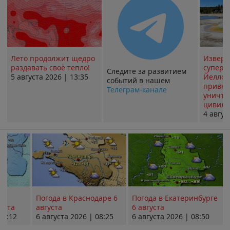
Лето продолжит щедро
Извер
раздавать своё тепло!
суперв
Следите за развитием
5 августа 2026 | 13:35
Йеллоу
событий в нашем
привед
Телеграм-канале
уничт
цивили
4 авгус
Погода в Краснодаре 6
Погода в Екатеринбурге
уста
августа
6 августа
08:12
6 августа 2026 | 08:25
6 августа 2026 | 08:50