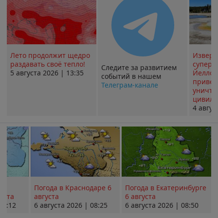
Лето продолжит щедро
Извер
раздавать своё тепло!
суперв
Следите за развитием
5 августа 2026 | 13:35
Йеллоу
событий в нашем
привед
Телеграм-канале
уничт
цивили
4 авгус
Погода в Краснодаре 6
Погода в Екатеринбурге
уста
августа
6 августа
08:12
6 августа 2026 | 08:25
6 августа 2026 | 08:50