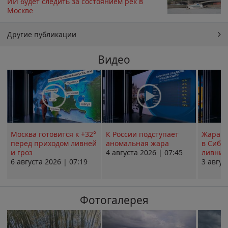
ИИ будет следить за состоянием рек в
Москве
Другие публикации
Видео
Москва готовится к +32°
К России подступает
Жара в
перед приходом ливней
аномальная жара
в Сиби
и гроз
4 августа 2026 | 07:45
ливни 
6 августа 2026 | 07:19
3 авгус
Фотогалерея