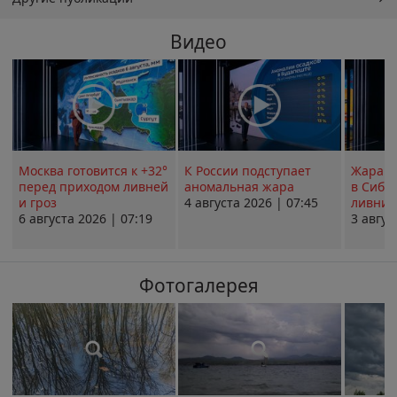
Видео
Москва готовится к +32°
К России подступает
Жара в
перед приходом ливней
аномальная жара
в Сиби
и гроз
4 августа 2026 | 07:45
ливни 
6 августа 2026 | 07:19
3 авгус
Фотогалерея