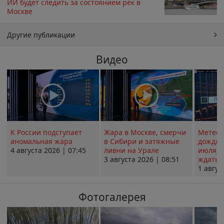
ИИ будет следить за состоянием рек в
Москве
Другие публикации
Видео
К России подступает
Жара в Москве, смерчи
Метеои
аномальная жара
в Сибири и затяжные
дождли
4 августа 2026 | 07:45
ливни на Урале
июля; 
3 августа 2026 | 08:51
ждать о
1 авгус
Фотогалерея