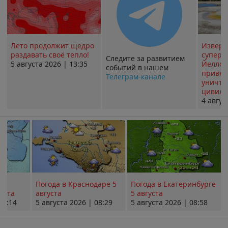
Лето продолжит щедро
Извер
раздавать своё тепло!
суперв
Следите за развитием
5 августа 2026 | 13:35
Йеллоу
событий в нашем
привед
Телеграм-канале
уничт
цивили
4 авгус
Погода в Краснодаре 5
Погода в Екатеринбурге
уста
августа
5 августа
08:14
5 августа 2026 | 08:29
5 августа 2026 | 08:58