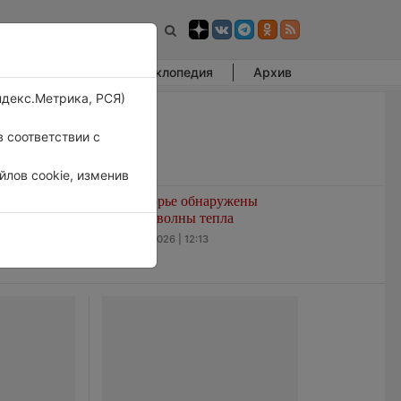
Фотогалерея
Энциклопедия
Архив
ндекс.Метрика, РСЯ)
 соответствии с
лов cookie, изменив
амерзать
В Приморье обнаружены
морские волны тепла
6 августа 2026 | 12:13