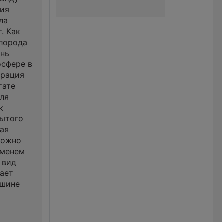
ния
ла
. Как
слорода
ень
осфере в
трация
тате
ля
к
рытого
рая
можно
еменем
 вид
щает
ршине