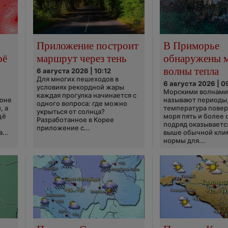
Приложение построит
В Приморье
оё
маршрут через тень
обнаружены 
волны тепла
6 августа 2026 | 10:12
Для многих пешеходов в
6 августа 2026 | 0
условиях рекордной жары
Морскими волнами
каждая прогулка начинается с
ионе
называют периоды,
одного вопроса: где можно
, а
температура пове
укрыться от солнца?
щё
моря пять и более 
Разработанное в Корее
подряд оказываетс
приложение с...
...
выше обычной кли
нормы для...