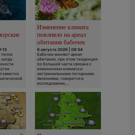
Изменение климата
морские
повлияло на ареал
обитания бабочек
9:13
6 августа 2026 | 08:54
 тепла
Бабочки меняют ареал
 когда
обитания, при этом тенденция
рхности
по большей части связана с
суток
изменением климата и
я заметно
экстремальными погодными
матической
явлениями, говорится в
исследовании,...