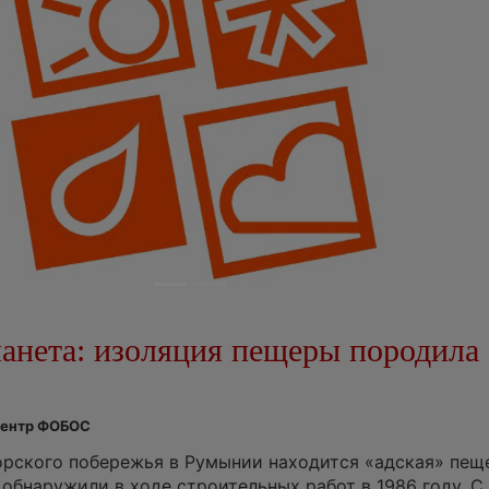
анета: изоляция пещеры породила
 Центр ФОБОС
орского побережья в Румынии находится «адская» пещ
 обнаружили в ходе строительных работ в 1986 году. С