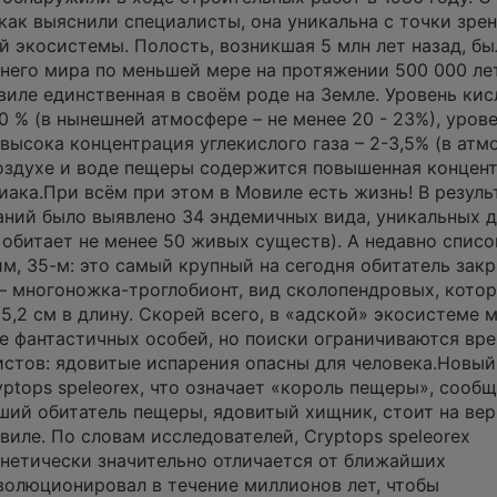
 как выяснили специалисты, она уникальна с точки зре
й экосистемы. Полость, возникшая 5 млн лет назад, бы
него мира по меньшей мере на протяжении 500 000 лет
виле единственная в своём роде на Земле. Уровень ки
0 % (в нынешней атмосфере – не менее 20 - 23%), уров
 высока концентрация углекислого газа – 2-3,5% (в атм
воздухе и воде пещеры содержится повышенная концен
ака.При всём при этом в Мовиле есть жизнь! В резуль
ний было выявлено 34 эндемичных вида, уникальных д
 обитает не менее 50 живых существ). А недавно списо
м, 35-м: это самый крупный на сегодня обитатель зак
– многоножка-троглобионт, вид сколопендровых, кото
5,2 см в длину. Скорей всего, в «адской» экосистеме 
е фантастичных особей, но поиски ограничиваются вр
стов: ядовитые испарения опасны для человека.Новый
yptops speleorex, что означает «король пещеры», сооб
йший обитатель пещеры, ядовитый хищник, стоит на ве
иле. По словам исследователей, Cryptops speleorex
нетически значительно отличается от ближайших
волюционировал в течение миллионов лет, чтобы