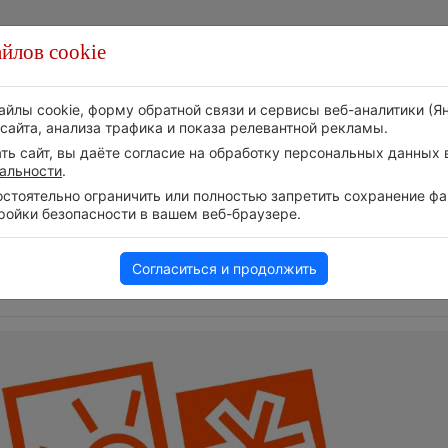
йлов cookie
Стихия
Природа
Технологии
Видео
айлы cookie, форму обратной связи и сервисы веб-аналитики (Я
сайта, анализа трафика и показа релевантной рекламы.
ь сайт, вы даёте согласие на обработку персональных данных в
альности
.
тоятельно ограничить или полностью запретить сохранение фай
ройки безопасности в вашем веб-браузере.
Следите за развитием
т на
Атмосфера начала з
событий в нашем
6 августа 2026 | 12:19
Телеграм-канале
Согласиться и продолжить