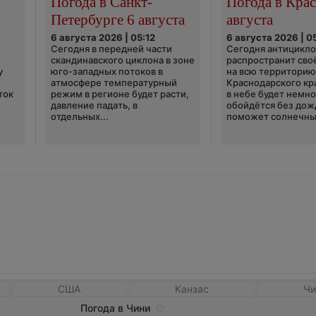
Погода в Санкт-
Погода в Крас
Петербурге 6 августа
августа
6 августа 2026 | 05:12
6 августа 2026 | 0
Сегодня в передней части
Сегодня антицикл
скандинавского циклона в зоне
распространит сво
у
юго-западных потоков в
на всю территори
атмосфере температурный
Краснодарского кр
ток
режим в регионе будет расти,
в небе будет немно
давление падать, в
обойдётся без дож
отдельных...
поможет солнечны
США
Канзас
Чи
Погода в Чини