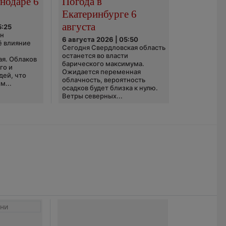
нодаре 6
Погода в
Екатеринбурге 6
августа
5:25
он
6 августа 2026 | 05:50
ё влияние
Сегодня Свердловская область
ю
останется во власти
ая. Облаков
барического максимума.
го и
Ожидается переменная
дей, что
облачность, вероятность
м...
осадков будет близка к нулю.
Ветры северных...
ни