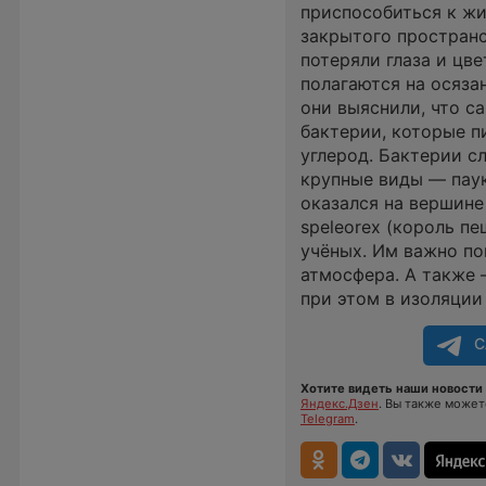
приспособиться к жи
закрытого пространс
потеряли глаза и цв
полагаются на осяза
они выяснили, что с
бактерии, которые п
углерод. Бактерии с
крупные виды — паук
оказался на вершине
speleorex (король п
учёных. Им важно пон
атмосфера. А также 
при этом в изоляции
С
Хотите видеть наши новости 
Яндекс.Дзен
. Вы также може
Telegram
.