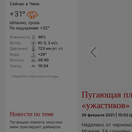
Сейчас в Чини
+31°
облачно, гроза
По ощущению +32°
Влажность:
46
%
Ветер:
Ю-З, 2
м/с
Давление:
723
мм рт. ст.
Previous
Вода:
+26°
Восход:
05:40
Заход:
19:34
Перейти к прогнозу погоды
Пугающая пл
«ужастиков»
Новости по теме
26 февраля 2021 | 15:02
Пугающая планета: морские
Недалеко от черном
змеи преследуют дайверов
Мовиле. Её случайно