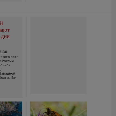
ой
пают
 дни
03:30
этого лета
е России.
альной
,
 Западной
Волги. Из-