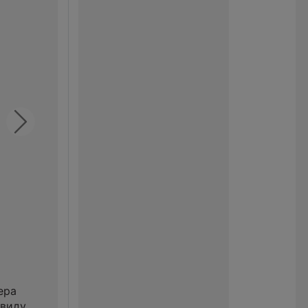
Next
ера
 виду