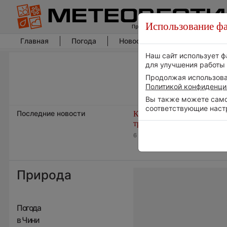
Использование фа
Главная
Погода
Новости погоды
Климат
Наш сайт использует ф
для улучшения работы 
Продолжая использоват
Политикой конфиденци
Вы также можете самос
соответствующие наст
Последние новости
Космическая погода влияе
транспорт
6 августа 2026 | 15:13
Природа
Погода
в Чини