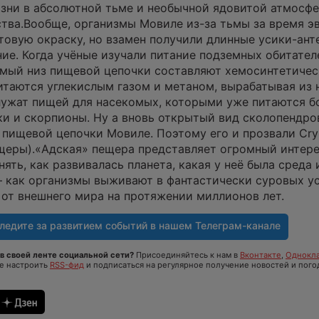
зни в абсолютной тьме и необычной ядовитой атмосф
тва.Вообще, организмы Мовиле из-за тьмы за время 
етовую окраску, но взамен получили длинные усики-ант
ние. Когда учёные изучали питание подземных обитател
амый низ пищевой цепочки составляют хемосинтетиче
итаются углекислым газом и метаном, вырабатывая из 
лужат пищей для насекомых, которыми уже питаются б
и и скорпионы. Ну а вновь открытый вид сколопендр
 пищевой цепочки Мовиле. Поэтому его и прозвали Cry
ещеры).«Адская» пещера представляет огромный интере
ять, как развивалась планета, какая у неё была среда 
– как организмы выживают в фантастически суровых у
 от внешнего мира на протяжении миллионов лет.
ледите за развитием событий в нашем
Телеграм-канале
в своей ленте социальной сети?
Присоединяйтесь к нам в
Вконтакте
,
Однокла
те настроить
RSS-фид
и подписаться на регулярное получение новостей и пого