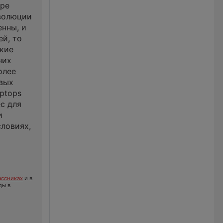
ере
эволюции
енны, и
ей, то
ские
них
олее
овых
ptops
с для
и
словиях,
ссниках
и в
ды в