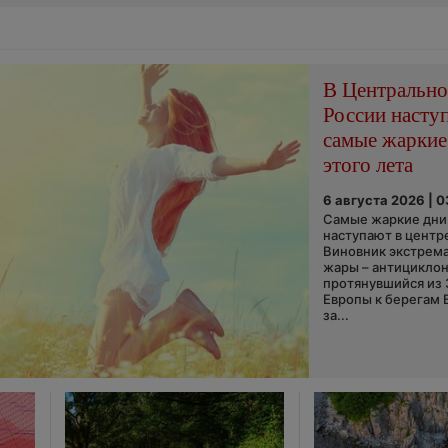
В Центральн
России насту
самые жаркие
этого лета
6 августа 2026 | 
Самые жаркие дни 
наступают в центр
Виновник экстрем
жары – антициклон
протянувшийся из
Европы к берегам 
за...