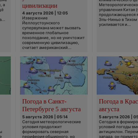
цивилизации
, а
Метеорологическо
щё
управления Китая 
4 августа 2026 | 12:05
продолжающееся 
Извержение
...
Эль-Ниньо в Тихом
Йеллоустоунского
усиливается и...
супервулкана может вызвать
временное глобальное
похолодание, но не уничтожит
современную цивилизацию,
считает американский...
Погода в Санкт-
Погода в Крас
Петербурге 5 августа
августа
5 августа 2026 | 05:14
5 августа 2026 | 0
Сегодня метеорологические
Сегодня в формир
условия продолжит
условий погоды вм
ы
формировать северная
антициклон. Перем
е
периферия обширного, но
запада, он приметс