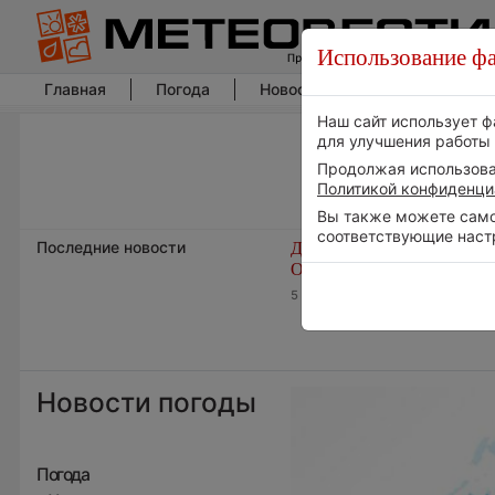
Использование фа
Главная
Погода
Новости погоды
Климат
Наш сайт использует ф
для улучшения работы 
Продолжая использоват
Политикой конфиденци
Вы также можете самос
соответствующие наст
Последние новости
Дневная температура возд
ОАЭ превысила +51°
5 августа 2026 | 17:20
Новости погоды
Погода