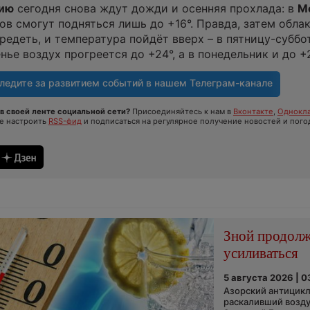
сию
сегодня снова ждут дожди и осенняя прохлада: в
М
в смогут подняться лишь до +16°. Правда, затем облак
редеть, и температура пойдёт вверх – в пятницу-суббо
нье воздух прогреется до +24°, а в понедельник и до +
ледите за развитием событий в нашем
Телеграм-канале
в своей ленте социальной сети?
Присоединяйтесь к нам в
Вконтакте
,
Однокла
те настроить
RSS-фид
и подписаться на регулярное получение новостей и пого
Зной продол
усиливаться
5 августа 2026 | 0
Азорский антицикл
раскаливший возду