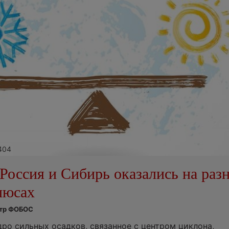
e404
Россия и Сибирь оказались на раз
люсах
нтр ФОБОС
дро сильных осадков, связанное с центром циклона,