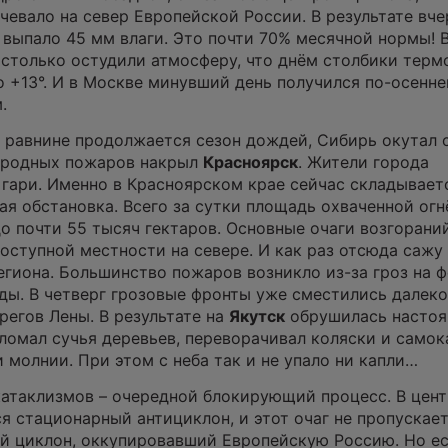
чевало на север Европейской России. В результате вче
выпало 45 мм влаги. Это почти 70% месячной нормы! 
столько остудили атмосферу, что днём столбики тер
о +13°. И в Москве минувший день получился по-осенн
м.
й равнине продолжается сезон дождей, Сибирь окутал 
иродных пожаров накрыл
Красноярск
. Жители города
 гари. Именно в Красноярском крае сейчас складывает
я обстановка. Всего за сутки площадь охваченной огн
до почти 55 тысяч гектаров. Основные очаги возгорани
оступной местности на севере. И как раз отсюда сажу
егиона. Большинство пожаров возникло из-за гроз на 
ды. В четверг грозовые фронты уже сместились далеко
регов Лены. В результате на
Якутск
обрушилась насто
 ломал сучья деревьев, переворачивал коляски и самок
 молнии. При этом с неба так и не упало ни капли…
катаклизмов – очередной блокирующий процесс. В цен
 стационарный антициклон, и этот очаг не пропускае
ий циклон, оккупировавший Европейскую Россию. Но ес