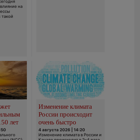
сегодня
 влияние на
цессы
В такой
ожет
Изменение климата
сильным
России происходит
150 лет
очень быстро
:50
4 августа 2026 | 14:20
ального
Изменение климата в России и
нтра (NCC)
Канаде происходит в 2–4 раза