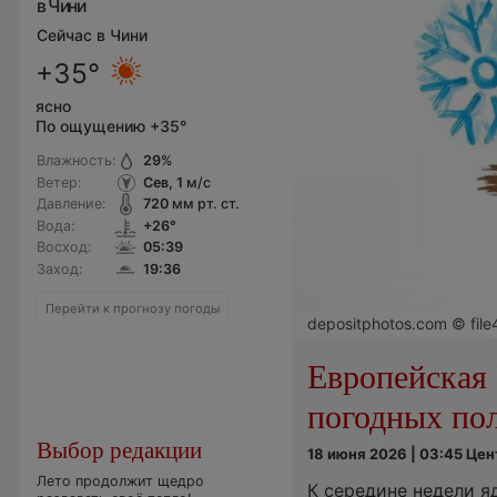
в Чини
Сейчас в Чини
+35°
ясно
По ощущению +35°
Влажность:
29
%
Ветер:
Сев, 1
м/с
Давление:
720
мм рт. ст.
Вода:
+26°
Восход:
05:39
Заход:
19:36
Перейти к прогнозу погоды
depositphotos.com © fil
Европейская 
погодных по
Выбор редакции
18 июня 2026 | 03:45 Це
Лето продолжит щедро
К середине недели я