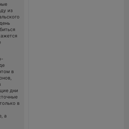
ные
аду из
альского
день
биться
кажется
е
о-
де
этом в
онов,
в
ющие дни
осточные
только в
, а