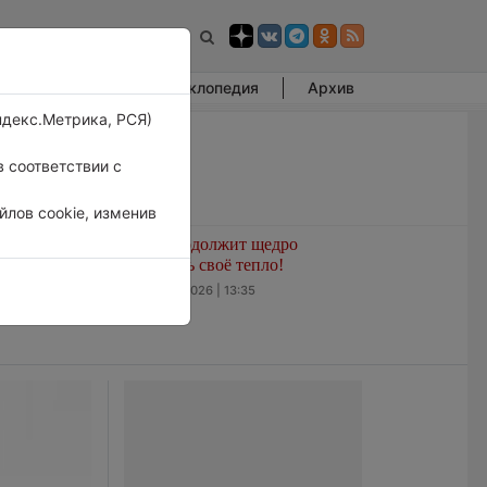
Фотогалерея
Энциклопедия
Архив
ндекс.Метрика, РСЯ)
 соответствии с
лов cookie, изменив
 в Лондоне
Лето продолжит щедро
е выпадал
раздавать своё тепло!
5 августа 2026 | 13:35