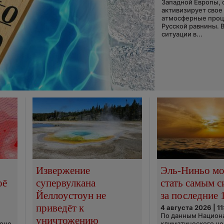
Западной Европы, 
активизирует свое
атмосферные про
Русской равнины. 
ситуации в...
Извержение
Эль-Ниньо м
оё
супервулкана
стать самым 
Йеллоустоун не
за последние 
приведёт к
4 августа 2026 | 11
По данным Национ
уничтожению
ионе
климатического це