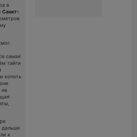
ра в
В
Санкт-
мометров
ему
смог.
ся самая
ём тайги
й
 и копоть
фоне
 на
ящая
аты,
тре
т дальше
ли к