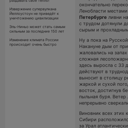
раздавать своё тепло!
окончательно переко
Извержение супервулкана
Ленобласти местами 
Йеллоустоун не приведёт к
Петербурге
ливни на
уничтожению цивилизации
с трудом дотянули д
Эль-Ниньо может стать самым
сырым и прохладны
сильным за последние 150 лет
Ну а пока на Русско
Изменение климата России
происходит очень быстро
Накануне дым от пр
жаловались на запах
сложная лесопожарна
здесь выросла с 33 
действуют в труднод
выносит в столицу р
жаркой и сухой пого
восток, достигнув бе
пыльная буря. Ветер
непрерывно сверкали
Виновник всех этих 
Сибири расположился
за Урал атлантическ