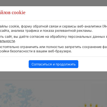
йлов cookie
Стихия
Природа
Технологии
Видео
айлы cookie, форму обратной связи и сервисы веб-аналитики (Я
сайта, анализа трафика и показа релевантной рекламы.
ь сайт, вы даёте согласие на обработку персональных данных в
альности
.
тоятельно ограничить или полностью запретить сохранение фай
ройки безопасности в вашем веб-браузере.
Следите за развитием
уха в
Впервые за 155 лет
событий в нашем
в течение месяца н
Телеграм-канале
дождь
Согласиться и продолжить
5 августа 2026 | 16:41