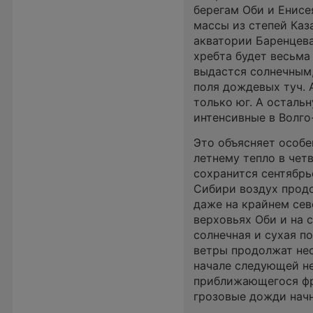
берегам Оби и Енисе
массы из степей Каза
акватории Баренцева
хребта будет весьма
выдастся солнечным,
поля дождевых туч. 
только юг. А осталь
интенсивные в Волго
Это объясняет особе
летнему тепло в четв
сохранится сентябрь
Сибири воздух продо
даже на крайнем сев
верховьях Оби и на 
солнечная и сухая п
ветры продолжат не
начале следующей не
приближающегося фро
грозовые дожди нач