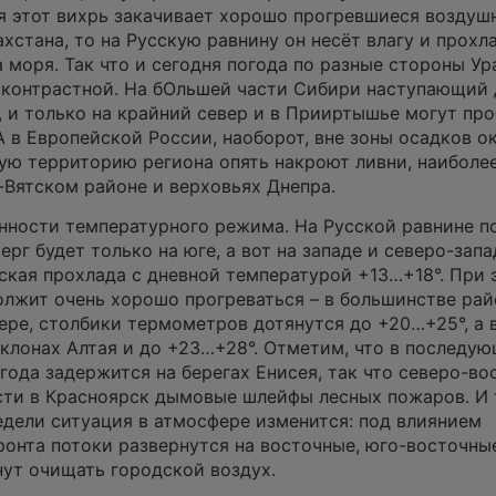
я этот вихрь закачивает хорошо прогревшиеся воздуш
хстана, то на Русскую равнину он несёт влагу и прохл
 моря. Так что и сегодня погода по разные стороны Ур
 контрастной. На бОльшей части Сибири наступающий 
 и только на крайний север и в Прииртышье могут про
А в Европейской России, наоборот, вне зоны осадков о
ную территорию региона опять накроют ливни, наиболе
-Вятском районе и верховьях Днепра.
нности температурного режима. На Русской равнине п
ерг будет только на юге, а вот на западе и северо-запа
ская прохлада с дневной температурой +13…+18°. При 
лжит очень хорошо прогреваться – в большинстве рай
ере, столбики термометров дотянутся до +20…+25°, а 
склонах Алтая и до +23…+28°. Отметим, что в последу
огода задержится на берегах Енисея, так что северо-в
сти в Красноярск дымовые шлейфы лесных пожаров. И 
дели ситуация в атмосфере изменится: под влиянием
нта потоки развернутся на восточные, юго-восточные
нут очищать городской воздух.