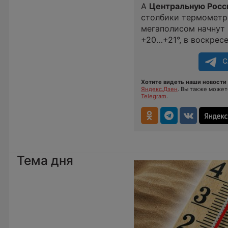
А
Центральную Рос
столбики термометро
мегаполисом начнут 
+20…+21°, в воскресе
С
Хотите видеть наши новости 
Яндекс.Дзен
. Вы также може
Telegram
.
Тема дня