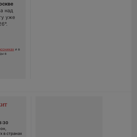
оскве
а над
ту уже
26°.
ссниках
и в
ды в
жит
3:30
он,
х в странах