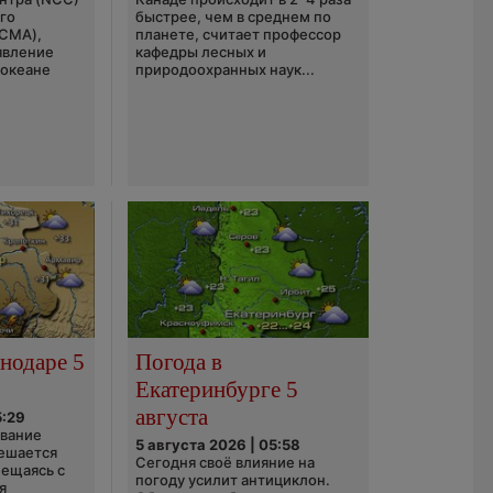
го
быстрее, чем в среднем по
(CMA),
планете, считает профессор
явление
кафедры лесных и
 океане
природоохранных наук...
нодаре 5
Погода в
Екатеринбурге 5
августа
5:29
ование
5 августа 2026 | 05:58
ешается
Сегодня своё влияние на
ещаясь с
погоду усилит антициклон.
я