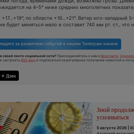
ями погода, временами дожди, возможны грозы. Днев
жидается на 4–5° ниже средних многолетних показате
+17…+19°, по области +16…+21°. Ветер юго-западный 5–
е будет меняться мало и составит 740 мм рт. ст., что 
ледите за развитием событий в нашем
Телеграм-канале
в своей ленте социальной сети?
Присоединяйтесь к нам в
Вконтакте
,
Однокла
те настроить
RSS-фид
и подписаться на регулярное получение новостей и пого
Зной продол
усиливаться
5 августа 2026 | 0
Азорский антицикл