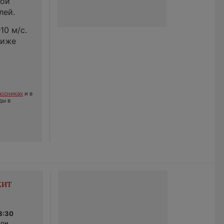
ной
лей.
10 м/с.
ниже
ссниках
и в
ды в
жит
3:30
он,