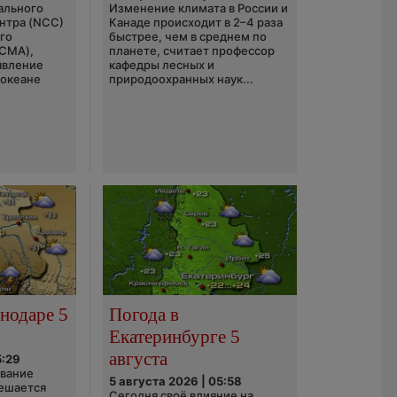
ального
Изменение климата в России и
нтра (NCC)
Канаде происходит в 2–4 раза
го
быстрее, чем в среднем по
(CMA),
планете, считает профессор
явление
кафедры лесных и
 океане
природоохранных наук...
нодаре 5
Погода в
Екатеринбурге 5
августа
5:29
ование
5 августа 2026 | 05:58
ешается
Сегодня своё влияние на