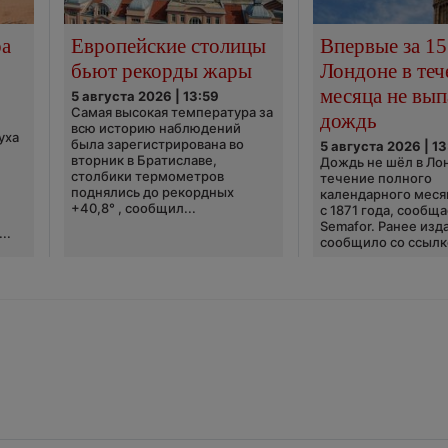
ра
Европейские столицы
Впервые за 15
бьют рекорды жары
Лондоне в теч
месяца не вып
5 августа 2026 | 13:59
Самая высокая температура за
дождь
всю историю наблюдений
уха
была зарегистрирована во
5 августа 2026 | 13
вторник в Братиславе,
Дождь не шёл в Ло
столбики термометров
течение полного
поднялись до рекордных
календарного меся
+40,8° , сообщил...
с 1871 года, сообщ
Semafor. Ранее изда
..
сообщило со ссылко