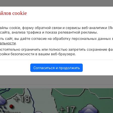
йлов cookie
Стихия
Природа
Технологии
Видео
айлы cookie, форму обратной связи и сервисы веб-аналитики (Я
сайта, анализа трафика и показа релевантной рекламы.
ь сайт, вы даёте согласие на обработку персональных данных в
альности
.
тоятельно ограничить или полностью запретить сохранение фай
ройки безопасности в вашем веб-браузере.
уха в
Европейские столицы бьют
Впервые за 155 лет
рекорды жары
в течение месяца н
дождь
5 августа 2026 | 16:59
Согласиться и продолжить
5 августа 2026 | 16:41