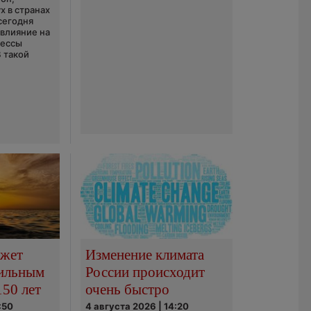
х в странах
сегодня
 влияние на
цессы
В такой
ожет
Изменение климата
сильным
России происходит
150 лет
очень быстро
:50
4 августа 2026 | 14:20