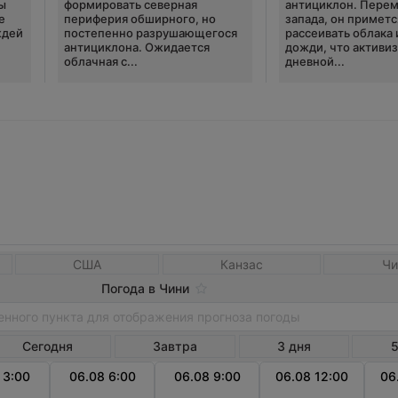
ы
формировать северная
антициклон. Перем
е
периферия обширного, но
запада, он приметс
ждей
постепенно разрушающегося
рассеивать облака 
антициклона. Ожидается
дожди, что активи
облачная с...
дневной...
США
Канзас
Чи
Погода в Чини
Сегодня
Завтра
3 дня
5
 3:00
06.08 6:00
06.08 9:00
06.08 12:00
06