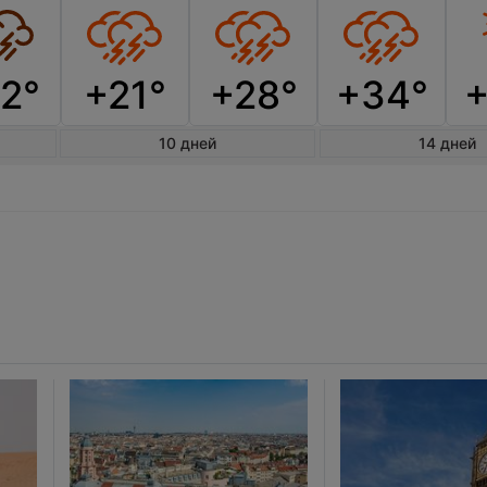
2°
+21°
+28°
+34°
10 дней
14 дней