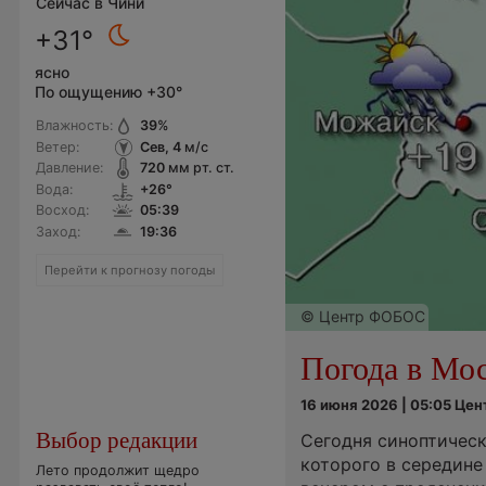
Сейчас в Чини
+31°
ясно
По ощущению +30°
Влажность:
39
%
Ветер:
Сев, 4
м/с
Давление:
720
мм рт. ст.
Вода:
+26°
Восход:
05:39
Заход:
19:36
Перейти к прогнозу погоды
© Центр ФОБОС
Погода в Мо
16 июня 2026 | 05:05 Це
Выбор редакции
Сегодня синоптическ
которого в середине
Лето продолжит щедро