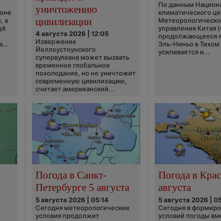
По данным Национ
уничтожению
ионе
климатического це
цивилизации
, а
Метеорологическо
щё
управления Китая 
4 августа 2026 | 12:05
продолжающееся 
Извержение
...
Эль-Ниньо в Тихом
Йеллоустоунского
усиливается и...
супервулкана может вызвать
временное глобальное
похолодание, но не уничтожит
современную цивилизацию,
считает американский...
Погода в Санкт-
Погода в Крас
Петербурге 5 августа
августа
5 августа 2026 | 05:14
5 августа 2026 | 0
Сегодня метеорологические
Сегодня в формир
условия продолжит
условий погоды вм