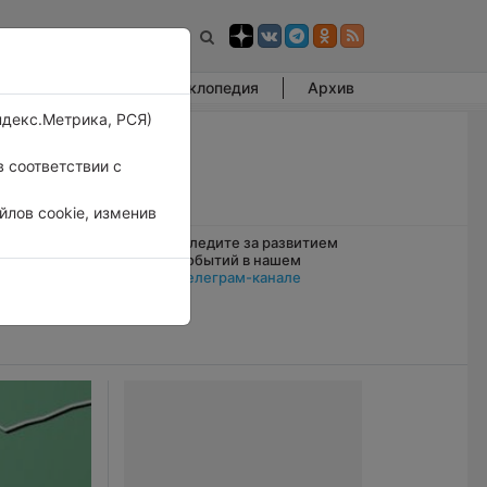
Фотогалерея
Энциклопедия
Архив
ндекс.Метрика, РСЯ)
 соответствии с
лов cookie, изменив
Следите за развитием
 в Лондоне
событий в нашем
е выпадал
Телеграм-канале