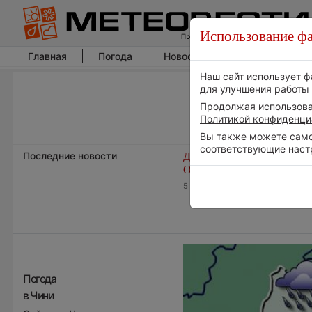
Использование фа
Главная
Погода
Новости погоды
Климат
Наш сайт использует ф
для улучшения работы 
Продолжая использоват
Политикой конфиденци
Вы также можете самос
соответствующие наст
Последние новости
Дневная температура возд
ОАЭ превысила +51°
5 августа 2026 | 17:20
Погода
в Чини