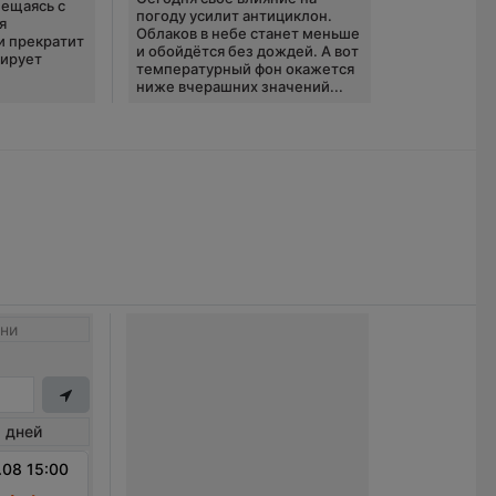
ещаясь с
погоду усилит антициклон.
я
Облаков в небе станет меньше
и прекратит
и обойдётся без дождей. А вот
зирует
температурный фон окажется
ниже вчерашних значений...
ни
 дней
.08 15:00