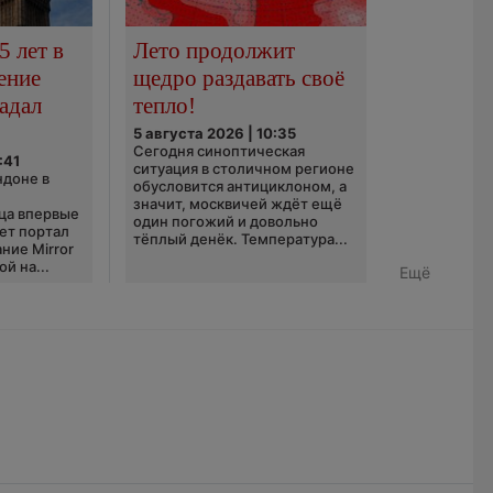
5 лет в
Лето продолжит
ение
щедро раздавать своё
адал
тепло!
5 августа 2026 | 10:35
Сегодня синоптическая
:41
ситуация в столичном регионе
ндоне в
обусловится антициклоном, а
значит, москвичей ждёт ещё
ца впервые
один погожий и довольно
ает портал
тёплый денёк. Температура...
ние Mirror
й на...
Ещё