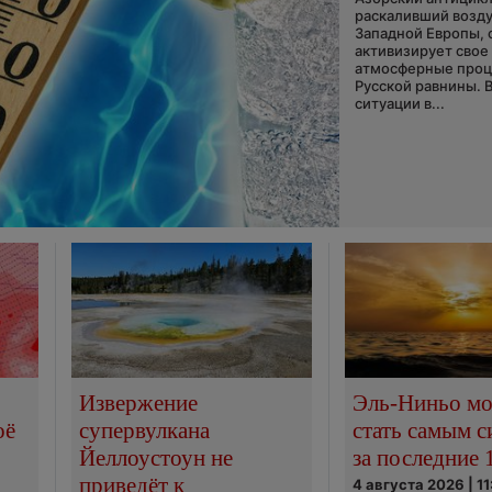
раскаливший возду
Западной Европы, 
активизирует свое
атмосферные про
Русской равнины. 
ситуации в...
Извержение
Эль-Ниньо м
оё
супервулкана
стать самым 
Йеллоустоун не
за последние 
приведёт к
4 августа 2026 | 11