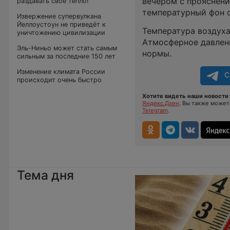
вечером с прояснени
раздавать своё тепло!
температурный фон о
Извержение супервулкана
Йеллоустоун не приведёт к
Температура воздуха 
уничтожению цивилизации
Атмосферное давлени
Эль-Ниньо может стать самым
нормы.
сильным за последние 150 лет
Изменение климата России
С
происходит очень быстро
Хотите видеть наши новости 
Яндекс.Дзен
. Вы также може
Telegram
.
Тема дня