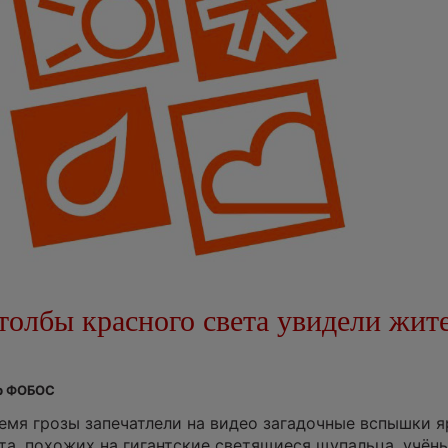
толбы красного света увидели жит
тр ФОБОС
емя грозы запечатлели на видео загадочные вспышки я
та, похожих на гигантские светящиеся щупальца, учён