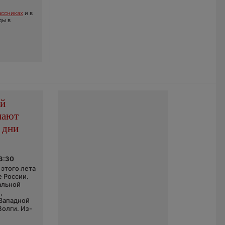
ссниках
и в
ды в
ой
пают
 дни
03:30
этого лета
е России.
альной
,
 Западной
Волги. Из-