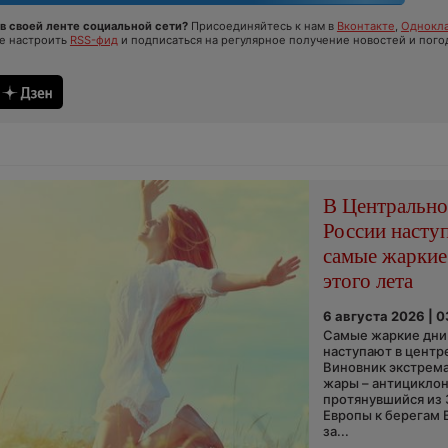
в своей ленте социальной сети?
Присоединяйтесь к нам в
Вконтакте
,
Однокла
те настроить
RSS-фид
и подписаться на регулярное получение новостей и пого
В Центральн
России насту
самые жаркие
этого лета
6 августа 2026 | 
Самые жаркие дни 
наступают в центр
Виновник экстрем
жары – антициклон
протянувшийся из
Европы к берегам 
за...