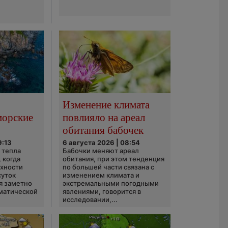
Изменение климата
морские
повлияло на ареал
обитания бабочек
9:13
6 августа 2026 | 08:54
 тепла
Бабочки меняют ареал
 когда
обитания, при этом тенденция
рхности
по большей части связана с
суток
изменением климата и
я заметно
экстремальными погодными
матической
явлениями, говорится в
исследовании,...