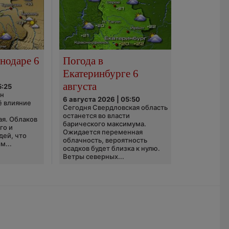
нодаре 6
Погода в
Екатеринбурге 6
августа
5:25
он
6 августа 2026 | 05:50
ё влияние
Сегодня Свердловская область
ю
останется во власти
ая. Облаков
барического максимума.
го и
Ожидается переменная
дей, что
облачность, вероятность
м...
осадков будет близка к нулю.
Ветры северных...