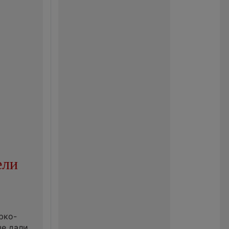
ели
рко-
ые дали