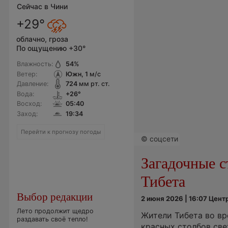
Сейчас в Чини
+29°
облачно, гроза
По ощущению +30°
Влажность:
54
%
Ветер:
Южн, 1
м/с
Давление:
724
мм рт. ст.
Вода:
+26°
Восход:
05:40
Заход:
19:34
Перейти к прогнозу погоды
© соцсети
Загадочные с
Тибета
Выбор редакции
2 июня 2026 | 16:07 Цен
Лето продолжит щедро
Жители Тибета во вр
раздавать своё тепло!
красных столбов све