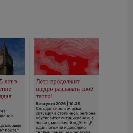
5 лет в
Лето продолжит
ение
щедро раздавать своё
адал
тепло!
5 августа 2026 | 10:35
Сегодня синоптическая
:41
ситуация в столичном регионе
ндоне в
обусловится антициклоном, а
значит, москвичей ждёт ещё
ца впервые
один погожий и довольно
ает портал
тёплый денёк. Температура...