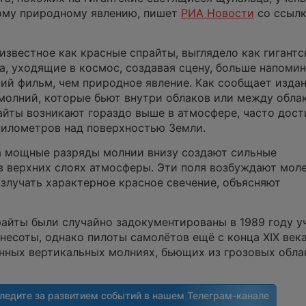
ому природному явлению, пишет
РИА Новости
со ссылк
 известное как красные спрайты, выглядело как гигантс
а, уходящие в космос, создавая сцену, больше напом
ий фильм, чем природное явление. Как сообщает издан
молний, ​​которые бьют внутри облаков или между обла
айты возникают гораздо выше в атмосфере, часто дост
километров над поверхностью Земли.
а мощные разряды молнии внизу создают сильные
в верхних слоях атмосферы. Эти поля возбуждают мол
 излучать характерное красное свечение, объясняют
айты были случайно задокументированы в 1989 году 
несоты, однако пилоты самолётов ещё с конца XIX век
нных вертикальных молниях, бьющих из грозовых обла
ледите за развитием событий в нашем
Телеграм-канале