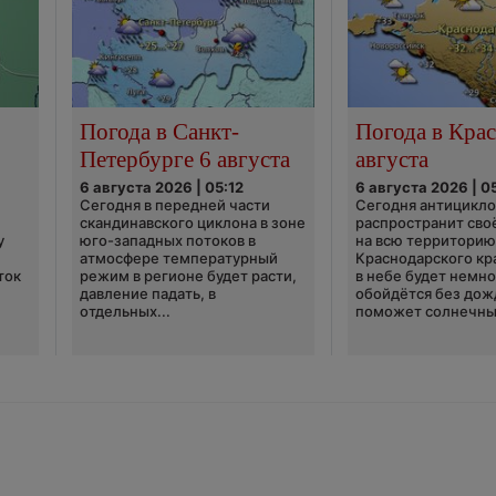
Погода в Санкт-
Погода в Крас
Петербурге 6 августа
августа
6 августа 2026 | 05:12
6 августа 2026 | 0
Сегодня в передней части
Сегодня антицикл
скандинавского циклона в зоне
распространит сво
у
юго-западных потоков в
на всю территори
атмосфере температурный
Краснодарского кр
ток
режим в регионе будет расти,
в небе будет немно
давление падать, в
обойдётся без дож
отдельных...
поможет солнечны