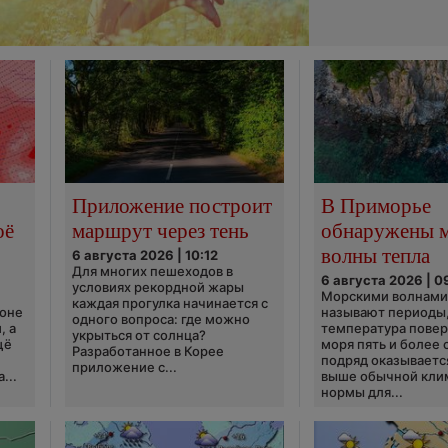
Приложение построит
В Приморье
оё
маршрут через тень
обнаружены 
волны тепла
6 августа 2026 | 10:12
Для многих пешеходов в
6 августа 2026 | 0
условиях рекордной жары
Морскими волнами
каждая прогулка начинается с
ионе
называют периоды,
одного вопроса: где можно
, а
температура пове
укрыться от солнца?
щё
моря пять и более 
Разработанное в Корее
подряд оказываетс
приложение с...
...
выше обычной кли
нормы для...