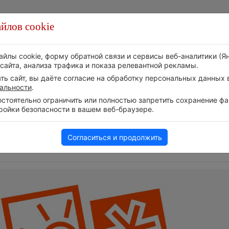
йлов cookie
Стихия
Природа
Технологии
Видео
айлы cookie, форму обратной связи и сервисы веб-аналитики (Я
сайта, анализа трафика и показа релевантной рекламы.
ь сайт, вы даёте согласие на обработку персональных данных в
альности
.
тоятельно ограничить или полностью запретить сохранение фай
ройки безопасности в вашем веб-браузере.
т на
Приложение построит маршрут
Атмосфера начала з
через тень
6 августа 2026 | 12:19
6 августа 2026 | 13:12
Согласиться и продолжить