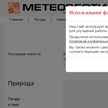
Использование фа
Главная
Погода
Новости погоды
Климат
Наш сайт использует ф
для улучшения работы 
Продолжая использоват
Политикой конфиденци
Вы также можете самос
соответствующие наст
Последние новости
Космическая погода влияе
транспорт
6 августа 2026 | 15:13
Природа
Погода
в Чини