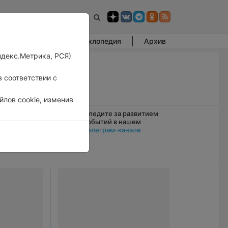
Фотогалерея
Энциклопедия
Архив
ндекс.Метрика, РСЯ)
 соответствии с
лов cookie, изменив
Следите за развитием
амерзать
событий в нашем
Телеграм-канале