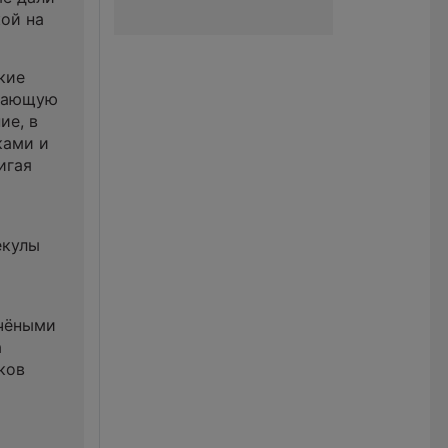
ой на
кие
инающую
ие, в
ками и
игая
екулы
учёными
а
ков