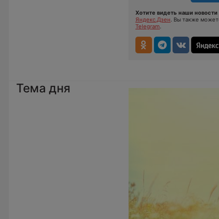
Хотите видеть наши новости 
Яндекс.Дзен
. Вы также може
Telegram
.
Тема дня