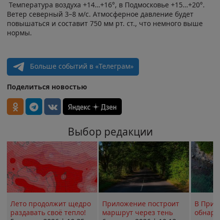
Температура воздуха +14…+16°, в Подмосковье +15…+20°.
Ветер северный 3–8 м/с. Атмосферное давление будет
повышаться и составит 750 мм рт. ст., что немного выше
нормы.
Больше событий в «Телеграм»
Поделиться новостью
Выбор редакции
Лето продолжит щедро
Приложение построит
В Прим
раздавать своё тепло!
маршрут через тень
обнару