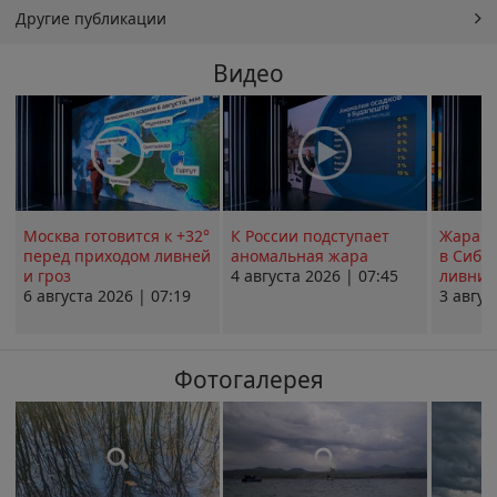
Другие публикации
Видео
Москва готовится к +32°
К России подступает
Жара в
перед приходом ливней
аномальная жара
в Сиби
и гроз
4 августа 2026 | 07:45
ливни 
6 августа 2026 | 07:19
3 авгус
Фотогалерея