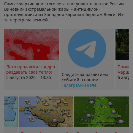
Самые жаркие дни этого лета наступают в центре России.
Виновник экстремальной жары – антициклон,
протянувшийся из Западной Европы к берегам Волги. Из-
за перегрева земной...
Лето продолжит щедро
Прилож
раздавать своё тепло!
маршру
Следите за развитием
5 августа 2026 | 13:35
6 авгус
событий в нашем
Телеграм-канале