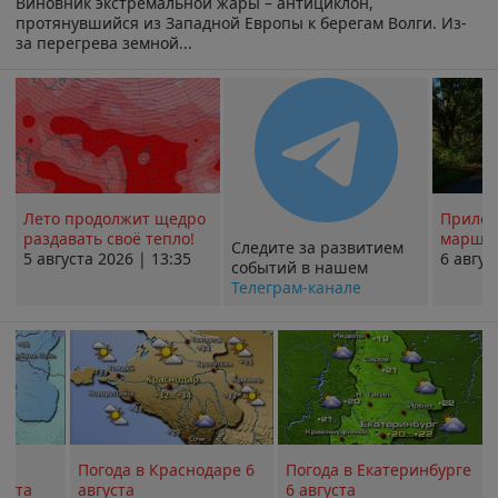
Виновник экстремальной жары – антициклон,
протянувшийся из Западной Европы к берегам Волги. Из-
за перегрева земной...
Лето продолжит щедро
Прилож
раздавать своё тепло!
маршру
Следите за развитием
5 августа 2026 | 13:35
6 авгус
событий в нашем
Телеграм-канале
Погода в Краснодаре 6
Погода в Екатеринбурге
уста
августа
6 августа