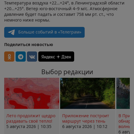
Температура воздуха +22…+24°, в Ленинградской области
+20…+25°. Ветер юго-восточный 4–9 м/с. Атмосферное
давление будет падать и составит 758 мм рт. ст., что
немного ниже нормы.
Больше событий в «Телеграм»
Поделиться новостью
Выбор редакции
Лето продолжит щедро
Приложение построит
В Прим
раздавать своё тепло!
маршрут через тень
обнару
5 августа 2026 | 10:35
6 августа 2026 | 10:12
волны 
6 авгус