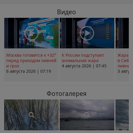
Видео
Москва готовится к +32°
К России подступает
Жара в
перед приходом ливней
аномальная жара
в Сиби
и гроз
4 августа 2026 | 07:45
ливни 
6 августа 2026 | 07:19
3 авгус
Фотогалерея