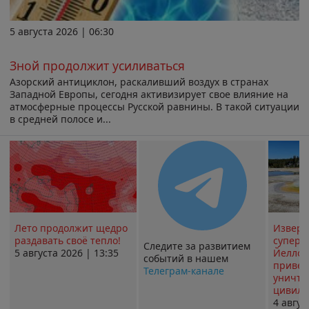
5 августа 2026 | 06:30
Зной продолжит усиливаться
Азорский антициклон, раскаливший воздух в странах
Западной Европы, сегодня активизирует свое влияние на
атмосферные процессы Русской равнины. В такой ситуации
в средней полосе и...
Лето продолжит щедро
Извер
раздавать своё тепло!
суперв
Следите за развитием
5 августа 2026 | 13:35
Йеллоу
событий в нашем
привед
Телеграм-канале
уничт
цивили
4 авгус