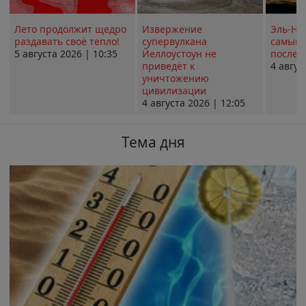
Лето продолжит щедро
Извержение
Эль-Ни
раздавать своё тепло!
супервулкана
самым 
5 августа 2026 | 10:35
Йеллоустоун не
послед
приведёт к
4 авгус
уничтожению
цивилизации
4 августа 2026 | 12:05
Тема дня