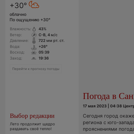
+30°
облачно
По ощущению +30°
Влажность:
43
%
Ветер:
С-В, 4
м/с
Давление:
722
мм рт. ст.
Вода:
+26°
Восход:
05:39
Заход:
19:36
Перейти к прогнозу погоды
Погода в Сан
17 мая 2023 | 04:38 Цен
Выбор редакции
Сегодня город окаже
региона с юго-запад
Лето продолжит щедро
прояснениями погод
раздавать своё тепло!