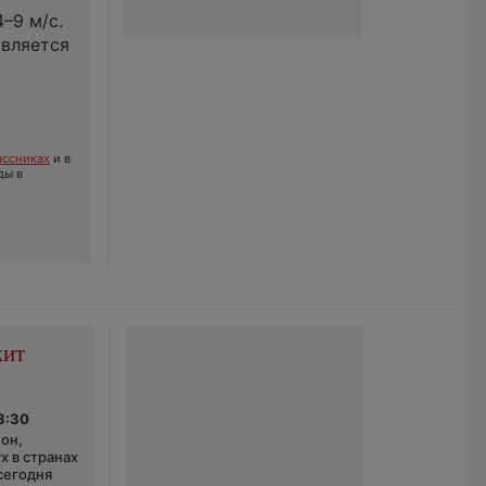
–9 м/с.
является
ссниках
и в
ды в
жит
3:30
он,
х в странах
сегодня