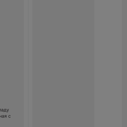
паду
ная с