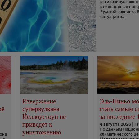
активизирует свое
атмосферные про
Русской равнины. 
ситуации в...
Извержение
Эль-Ниньо м
оё
супервулкана
стать самым 
Йеллоустоун не
за последние 
приведёт к
4 августа 2026 | 11
По данным Национ
уничтожению
ионе
климатического це