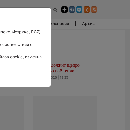
Фотогалерея
Энциклопедия
Архив
ндекс.Метрика, РСЯ)
 соответствии с
лов cookie, изменив
развитием
Лето продолжит щедро
ашем
раздавать своё тепло!
нале
5 августа 2026 | 13:35