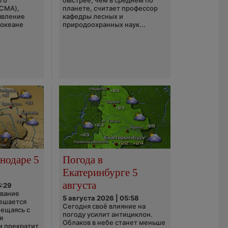
го
быстрее, чем в среднем по
(CMA),
планете, считает профессор
явление
кафедры лесных и
 океане
природоохранных наук...
нодаре 5
Погода в
Екатеринбурге 5
августа
5:29
ование
5 августа 2026 | 05:58
ешается
Сегодня своё влияние на
ещаясь с
погоду усилит антициклон.
я
Облаков в небе станет меньше
и прекратит