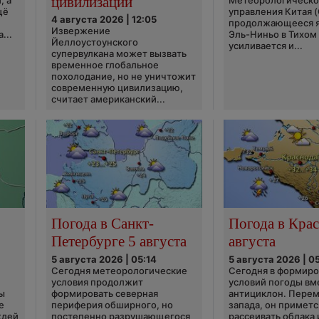
цивилизации
, а
Метеорологическо
щё
управления Китая 
4 августа 2026 | 12:05
продолжающееся 
Извержение
...
Эль-Ниньо в Тихом
Йеллоустоунского
усиливается и...
супервулкана может вызвать
временное глобальное
похолодание, но не уничтожит
современную цивилизацию,
считает американский...
Погода в Санкт-
Погода в Крас
Петербурге 5 августа
августа
5 августа 2026 | 05:14
5 августа 2026 | 0
Сегодня метеорологические
Сегодня в формир
условия продолжит
условий погоды вм
ы
формировать северная
антициклон. Перем
е
периферия обширного, но
запада, он приметс
ждей
постепенно разрушающегося
рассеивать облака 