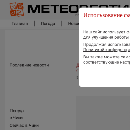
Использование фа
Главная
Погода
Новости погоды
Климат
Наш сайт использует ф
для улучшения работы 
Продолжая использоват
Политикой конфиденци
Вы также можете самос
соответствующие наст
Последние новости
Дневная температура возд
ОАЭ превысила +51°
5 августа 2026 | 17:20
Погода
в Чини
Сейчас в Чини