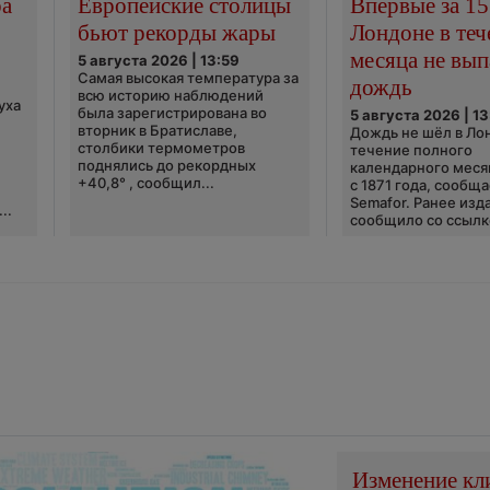
ра
Европейские столицы
Впервые за 15
бьют рекорды жары
Лондоне в теч
месяца не вып
5 августа 2026 | 13:59
Самая высокая температура за
дождь
всю историю наблюдений
уха
была зарегистрирована во
5 августа 2026 | 13
вторник в Братиславе,
Дождь не шёл в Ло
столбики термометров
течение полного
поднялись до рекордных
календарного меся
+40,8° , сообщил...
с 1871 года, сообщ
Semafor. Ранее изда
..
сообщило со ссылко
Изменение кл