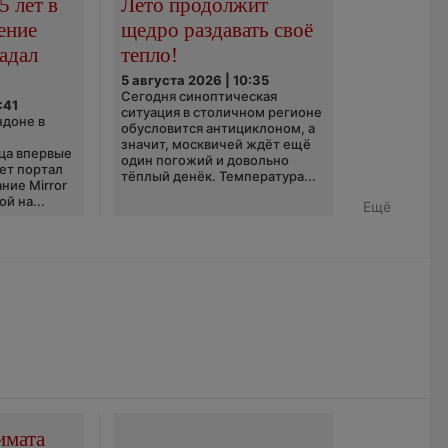
5 лет в
Лето продолжит
ение
щедро раздавать своё
адал
тепло!
5 августа 2026 | 10:35
Сегодня синоптическая
:41
ситуация в столичном регионе
ндоне в
обусловится антициклоном, а
значит, москвичей ждёт ещё
ца впервые
один погожий и довольно
ает портал
тёплый денёк. Температура...
ние Mirror
й на...
Ещё
имата