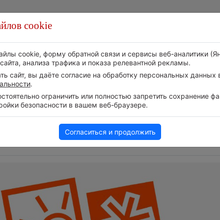
йлов cookie
Стихия
Природа
Технологии
Видео
айлы cookie, форму обратной связи и сервисы веб-аналитики (Я
сайта, анализа трафика и показа релевантной рекламы.
ь сайт, вы даёте согласие на обработку персональных данных в
альности
.
тоятельно ограничить или полностью запретить сохранение фай
ройки безопасности в вашем веб-браузере.
Следите за 
уха в
Европейские столицы бьют
событий в н
рекорды жары
Телеграм-ка
5 августа 2026 | 16:59
Согласиться и продолжить