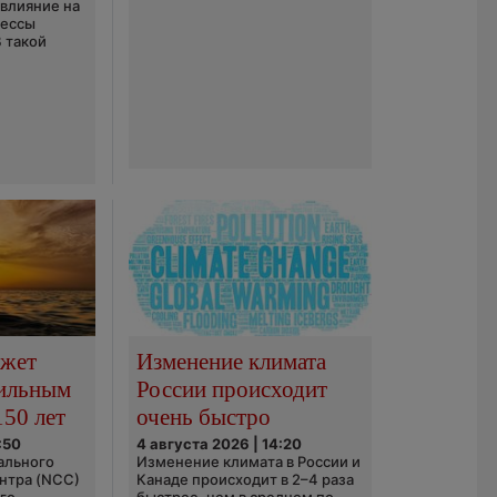
 влияние на
цессы
В такой
ожет
Изменение климата
сильным
России происходит
150 лет
очень быстро
:50
4 августа 2026 | 14:20
ального
Изменение климата в России и
нтра (NCC)
Канаде происходит в 2–4 раза