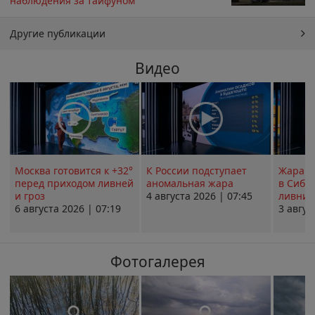
наблюдения за тайфуном
Другие публикации
Видео
Москва готовится к +32°
К России подступает
Жара в
перед приходом ливней
аномальная жара
в Сиби
и гроз
4 августа 2026 | 07:45
ливни 
6 августа 2026 | 07:19
3 авгус
Фотогалерея