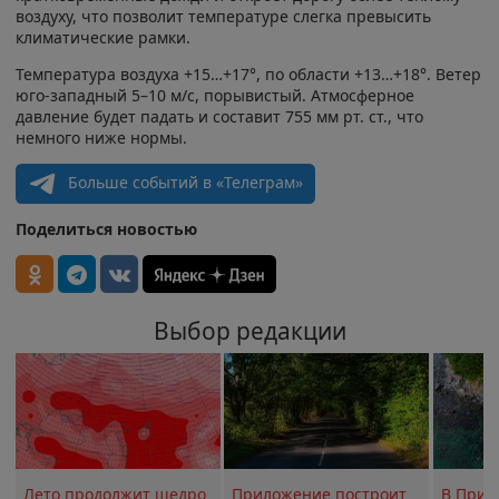
воздуху, что позволит температуре слегка превысить
климатические рамки.
Температура воздуха +15…+17°, по области +13…+18°. Ветер
юго-западный 5–10 м/с, порывистый. Атмосферное
давление будет падать и составит 755 мм рт. ст., что
немного ниже нормы.
Больше событий в «Телеграм»
Поделиться новостью
Выбор редакции
Лето продолжит щедро
Приложение построит
В Прим