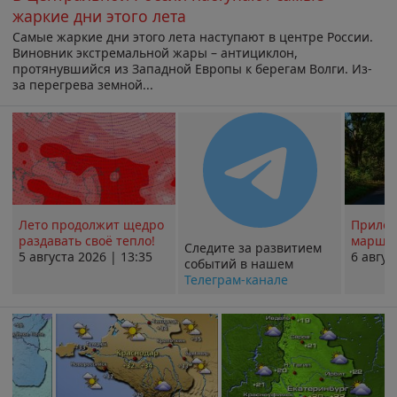
жаркие дни этого лета
Самые жаркие дни этого лета наступают в центре России.
Виновник экстремальной жары – антициклон,
протянувшийся из Западной Европы к берегам Волги. Из-
за перегрева земной...
Лето продолжит щедро
Прилож
раздавать своё тепло!
маршру
Следите за развитием
5 августа 2026 | 13:35
6 авгус
событий в нашем
Телеграм-канале