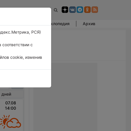
Фотогалерея
Энциклопедия
Архив
ндекс.Метрика, РСЯ)
 соответствии с
лов cookie, изменив
арете
 дней
07.08
14:00