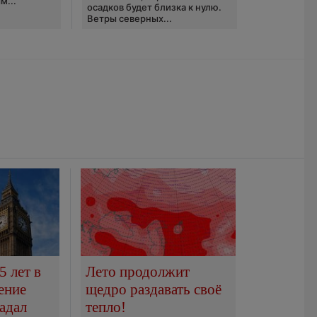
м...
осадков будет близка к нулю.
Ветры северных...
5 лет в
Лето продолжит
ение
щедро раздавать своё
адал
тепло!