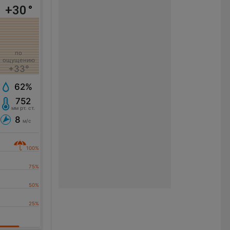
+30
°
по
ощущению
+33°
62%
752
мм рт. ст.
8
м/с