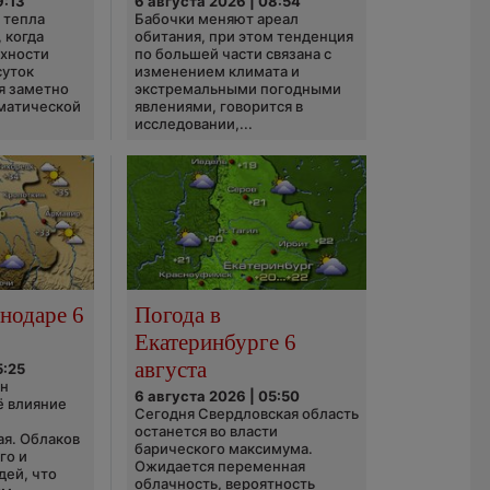
9:13
6 августа 2026 | 08:54
 тепла
Бабочки меняют ареал
 когда
обитания, при этом тенденция
рхности
по большей части связана с
суток
изменением климата и
я заметно
экстремальными погодными
матической
явлениями, говорится в
исследовании,...
нодаре 6
Погода в
Екатеринбурге 6
августа
5:25
он
6 августа 2026 | 05:50
ё влияние
Сегодня Свердловская область
ю
останется во власти
ая. Облаков
барического максимума.
го и
Ожидается переменная
дей, что
облачность, вероятность