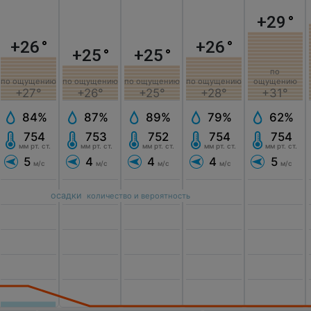
+29
°
+26
°
+26
°
+25
°
+25
°
по
по ощущению
по ощущению
по ощущению
по ощущению
ощущению
+27°
+26°
+25°
+28°
+31°
84%
87%
89%
79%
62%
754
753
752
754
754
мм рт. ст.
мм рт. ст.
мм рт. ст.
мм рт. ст.
мм рт. ст.
5
4
4
4
5
м/с
м/с
м/с
м/с
м/с
осадки
количество и вероятность