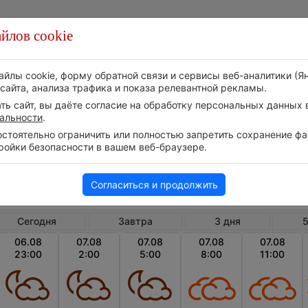
йлов cookie
Стихия
Природа
Технологии
Видео
айлы cookie, форму обратной связи и сервисы веб-аналитики (Я
сайта, анализа трафика и показа релевантной рекламы.
ь сайт, вы даёте согласие на обработку персональных данных в
альности
.
тоятельно ограничить или полностью запретить сохранение фай
ройки безопасности в вашем веб-браузере.
Доминиканская республика
Каб
Почасовой прогноз погоды в Кабарете
Согласиться и продолжить
Сегодня
Завтра
3 дня
5
06.08
07.08
07.08
07.08
07.08
23:00
2:00
5:00
8:00
11:00