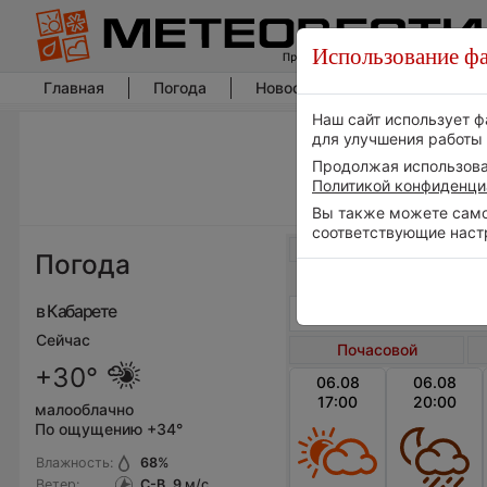
Использование фа
Главная
Погода
Новости погоды
Климат
Наш сайт использует ф
для улучшения работы 
Продолжая использоват
Политикой конфиденци
Вы также можете самос
соответствующие наст
Весь мир
Погода
в Кабарете
Сейчас
Почасовой
+30°
06.08
06.08
17:00
20:00
малооблачно
По ощущению +34°
Влажность:
68
%
Ветер:
С-В, 9
м/с