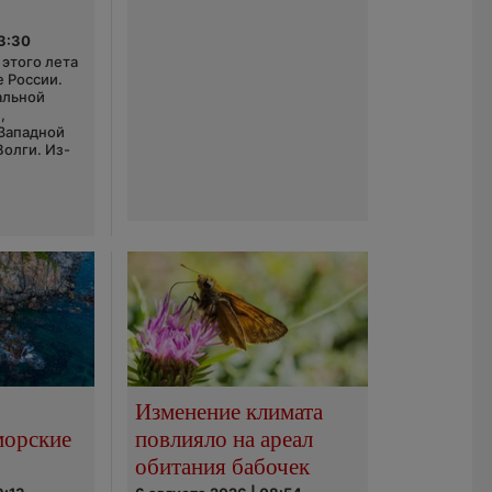
03:30
этого лета
е России.
альной
,
 Западной
Волги. Из-
Изменение климата
морские
повлияло на ареал
обитания бабочек