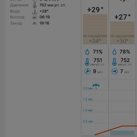
Давление:
752
мм рт. ст.
+29
°
Вода:
+28°
+27
°
Восход:
06:19
Заход:
19:16
по ощущению
по ощущению
+34°
+30°
71%
78%
751
752
мм рт. ст.
мм рт. ст.
9
7
м/с
м/с