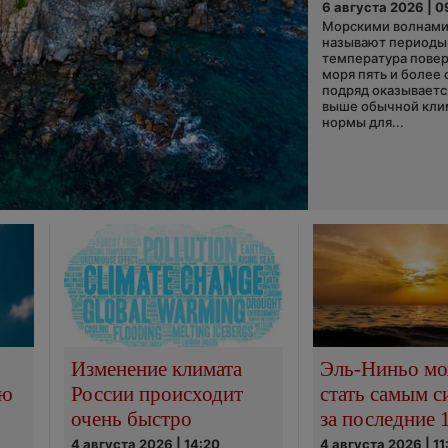
6 августа 2026 | 0
Морскими волнами
называют периоды,
температура пове
моря пять и более 
подряд оказываетс
выше обычной кли
нормы для...
Изменение климата
Эль-Ниньо м
сю
России происходит
стать самым 
очень быстро
за последние 
4 августа 2026 | 14:20
4 августа 2026 | 11