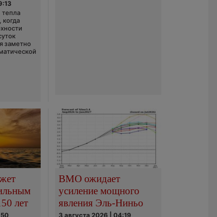
9:13
 тепла
 когда
рхности
суток
я заметно
матической
ожет
ВМО ожидает
сильным
усиление мощного
150 лет
явления Эль-Ниньо
:50
3 августа 2026 | 04:19