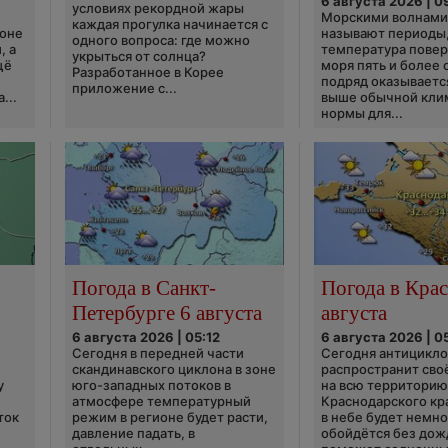
6 августа 2026 | 0
условиях рекордной жары
Морскими волнами
каждая прогулка начинается с
ионе
называют периоды,
одного вопроса: где можно
, а
температура пове
укрыться от солнца?
щё
моря пять и более 
Разработанное в Корее
подряд оказываетс
приложение с...
...
выше обычной кли
нормы для...
Погода в Санкт-
Погода в Крас
Петербурге 6 августа
августа
6 августа 2026 | 05:12
6 августа 2026 | 0
Сегодня в передней части
Сегодня антицикл
скандинавского циклона в зоне
распространит сво
у
юго-западных потоков в
на всю территори
атмосфере температурный
Краснодарского кр
ток
режим в регионе будет расти,
в небе будет немно
давление падать, в
обойдётся без дож