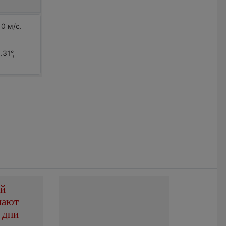
0 м/с.
.31°,
ой
пают
 дни