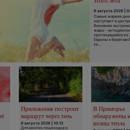
этого лета
6 августа 2026 | 
Самые жаркие дни 
наступают в центр
Виновник экстрем
жары – антициклон
протянувшийся из
Европы к берегам 
за...
Приложение построит
В Приморье
оё
маршрут через тень
обнаружены 
волны тепла
6 августа 2026 | 10:12
Для многих пешеходов в