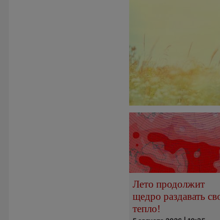
Лето продолжит
щедро раздавать св
тепло!