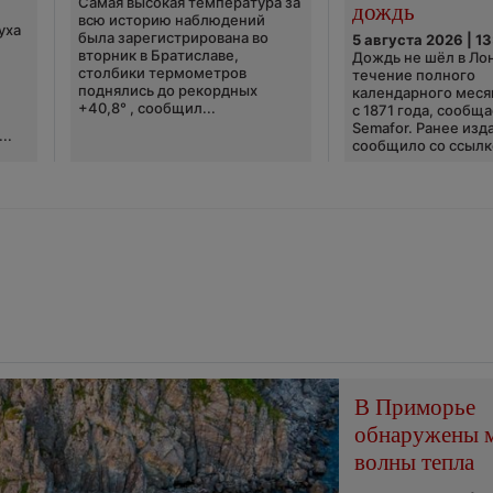
Самая высокая температура за
дождь
всю историю наблюдений
уха
была зарегистрирована во
5 августа 2026 | 13
вторник в Братиславе,
Дождь не шёл в Ло
столбики термометров
течение полного
поднялись до рекордных
календарного меся
+40,8° , сообщил...
с 1871 года, сообщ
Semafor. Ранее изда
..
сообщило со ссылко
В Приморье
обнаружены 
волны тепла