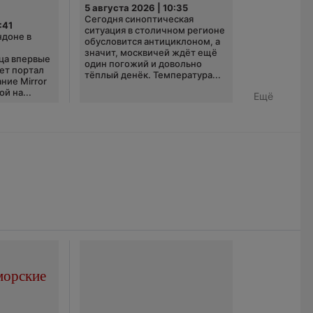
5 августа 2026 | 10:35
Сегодня синоптическая
:41
ситуация в столичном регионе
ндоне в
обусловится антициклоном, а
значит, москвичей ждёт ещё
ца впервые
один погожий и довольно
ает портал
тёплый денёк. Температура...
ние Mirror
й на...
Ещё
морские