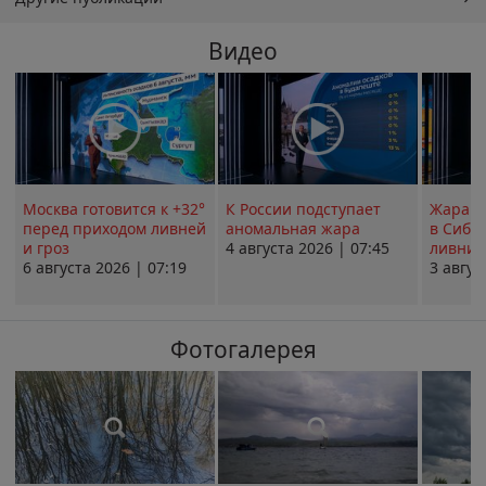
Видео
Москва готовится к +32°
К России подступает
Жара в
перед приходом ливней
аномальная жара
в Сиби
и гроз
4 августа 2026 | 07:45
ливни 
6 августа 2026 | 07:19
3 авгус
Фотогалерея