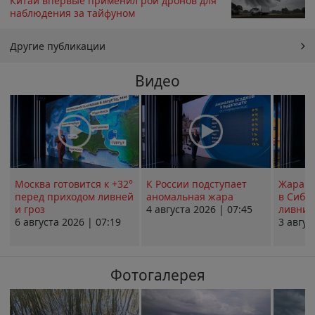
Китай впервые применил рой дронов для
наблюдения за тайфуном
Другие публикации
Видео
Москва готовится к +32°
К России подступает
Жара в
перед приходом ливней
аномальная жара
в Сиби
и гроз
4 августа 2026 | 07:45
ливни 
6 августа 2026 | 07:19
3 авгус
Фотогалерея