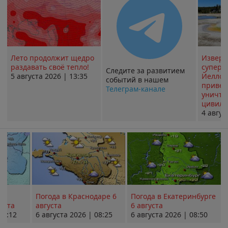
Лето продолжит щедро
Извер
раздавать своё тепло!
суперв
Следите за развитием
5 августа 2026 | 13:35
Йеллоу
событий в нашем
привед
Телеграм-канале
уничт
цивили
4 авгус
Погода в Краснодаре 6
Погода в Екатеринбурге
уста
августа
6 августа
08:12
6 августа 2026 | 08:25
6 августа 2026 | 08:50