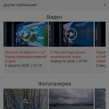
Другие публикации
Видео
Москва готовится к +32°
К России подступает
Жара в
перед приходом ливней
аномальная жара
в Сиби
и гроз
4 августа 2026 | 07:45
ливни 
6 августа 2026 | 07:19
3 авгус
Фотогалерея