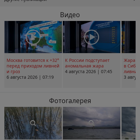
Видео
Москва готовится к +32°
К России подступает
Жара в
перед приходом ливней
аномальная жара
в Сиби
и гроз
4 августа 2026 | 07:45
ливни 
6 августа 2026 | 07:19
3 авгус
Фотогалерея