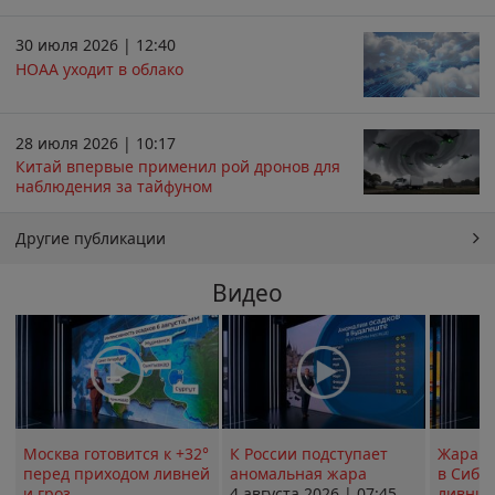
30 июля 2026 | 12:40
НОАА уходит в облако
28 июля 2026 | 10:17
Китай впервые применил рой дронов для
наблюдения за тайфуном
Другие публикации
Видео
Москва готовится к +32°
К России подступает
Жара в
перед приходом ливней
аномальная жара
в Сиби
и гроз
4 августа 2026 | 07:45
ливни 