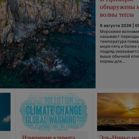
обнаружены 
волны тепла
6 августа 2026 | 0
Морскими волнами
называют периоды,
температура пове
моря пять и более 
подряд оказываетс
выше обычной кли
нормы для...
Изменение климата
Эль-Ниньо м