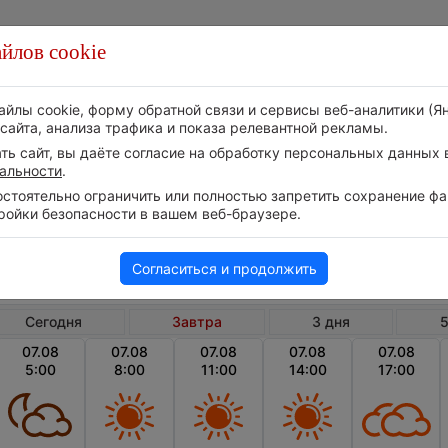
йлов cookie
Стихия
Природа
Технологии
Видео
айлы cookie, форму обратной связи и сервисы веб-аналитики (Я
сайта, анализа трафика и показа релевантной рекламы.
ь сайт, вы даёте согласие на обработку персональных данных в
альности
.
тоятельно ограничить или полностью запретить сохранение фай
ройки безопасности в вашем веб-браузере.
Канада
Нью-Брансуик
Нак
Погода в Накавике на завтра
Согласиться и продолжить
Сегодня
Завтра
3 дня
5
07.08
07.08
07.08
07.08
07.08
5:00
8:00
11:00
14:00
17:00