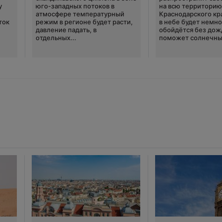
у
юго-западных потоков в
на всю территори
атмосфере температурный
Краснодарского кр
ток
режим в регионе будет расти,
в небе будет немно
давление падать, в
обойдётся без дож
отдельных...
поможет солнечны