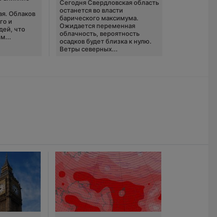
Сегодня Свердловская область
ю
останется во власти
ая. Облаков
барического максимума.
го и
Ожидается переменная
дей, что
облачность, вероятность
м...
осадков будет близка к нулю.
Ветры северных...