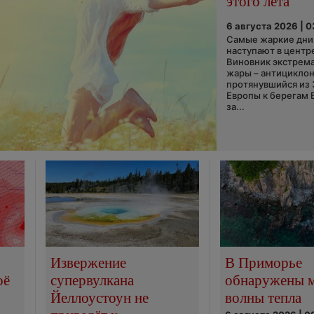
этого лета
6 августа 2026 | 
Самые жаркие дни 
наступают в центр
Виновник экстрем
жары – антициклон
протянувшийся из
Европы к берегам 
за...
Извержение
В Приморье
оё
супервулкана
обнаружены 
Йеллоустоун не
волны тепла