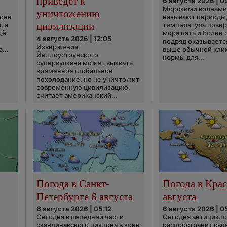
приведёт к
6 августа 2026 | 0
Морскими волнами
уничтожению
ионе
называют периоды,
цивилизации
, а
температура пове
щё
моря пять и более 
4 августа 2026 | 12:05
подряд оказываетс
Извержение
...
выше обычной кли
Йеллоустоунского
нормы для...
супервулкана может вызвать
временное глобальное
похолодание, но не уничтожит
современную цивилизацию,
считает американский...
Погода в Санкт-
Погода в Крас
Петербурге 6 августа
августа
6 августа 2026 | 05:12
6 августа 2026 | 0
Сегодня в передней части
Сегодня антицикл
скандинавского циклона в зоне
распространит сво