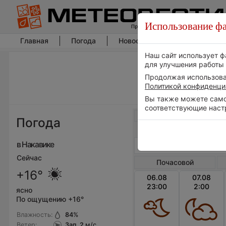
Использование фа
Главная
Погода
Новости погоды
Климат
Наш сайт использует ф
для улучшения работы 
Продолжая использоват
Политикой конфиденци
Вы также можете самос
соответствующие наст
Весь мир
Погода
в Накавике
Сейчас
Почасовой
+16°
06.08
07.08
23:00
2:00
ясно
По ощущению +16°
Влажность:
84
%
Ветер:
Зап, 2
м/с