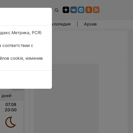
Фотогалерея
Энциклопедия
Архив
ндекс.Метрика, РСЯ)
 соответствии с
лов cookie, изменив
авик
 дней
07.08
20:00