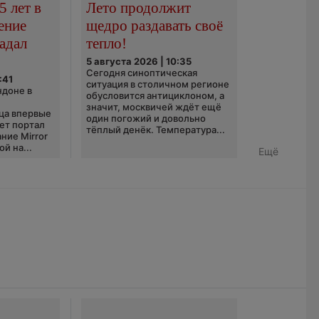
5 лет в
Лето продолжит
ение
щедро раздавать своё
адал
тепло!
5 августа 2026 | 10:35
Сегодня синоптическая
:41
ситуация в столичном регионе
ндоне в
обусловится антициклоном, а
значит, москвичей ждёт ещё
ца впервые
один погожий и довольно
ает портал
тёплый денёк. Температура...
ние Mirror
й на...
Ещё