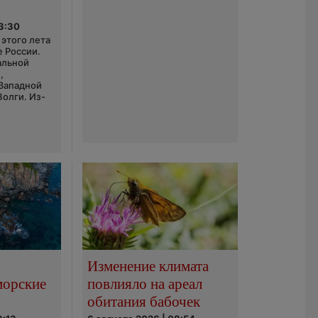
03:30
этого лета
е России.
альной
,
 Западной
Волги. Из-
Изменение климата
морские
повлияло на ареал
обитания бабочек