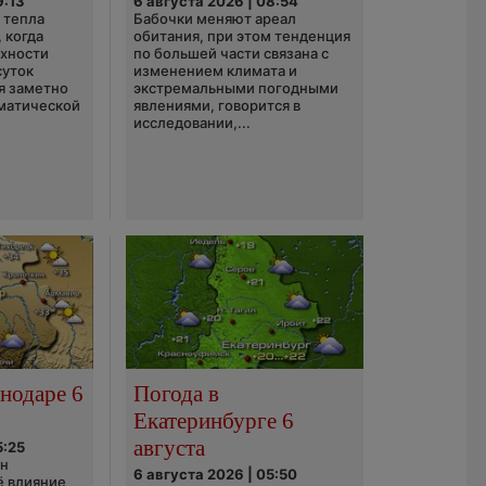
9:13
6 августа 2026 | 08:54
 тепла
Бабочки меняют ареал
 когда
обитания, при этом тенденция
рхности
по большей части связана с
суток
изменением климата и
я заметно
экстремальными погодными
матической
явлениями, говорится в
исследовании,...
нодаре 6
Погода в
Екатеринбурге 6
августа
5:25
он
6 августа 2026 | 05:50
ё влияние