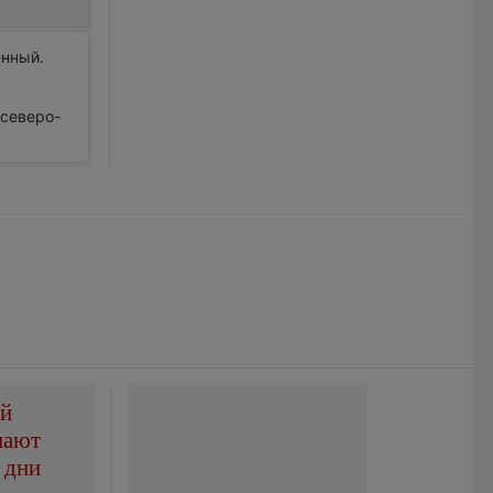
енный.
 северо-
ой
пают
 дни