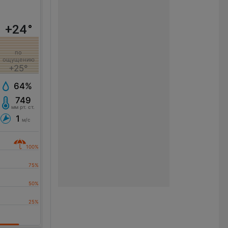
+24
°
по
ощущению
+25°
64%
749
мм рт. ст.
1
м/с