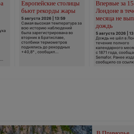
ра
Европейские столицы
Впервые за 15
бьют рекорды жары
Лондоне в теч
месяца не вып
5 августа 2026 | 13:59
Самая высокая температура за
дождь
всю историю наблюдений
уха
была зарегистрирована во
5 августа 2026 | 13
вторник в Братиславе,
Дождь не шёл в Ло
столбики термометров
течение полного
поднялись до рекордных
календарного меся
+40,8° , сообщил...
с 1871 года, сообщ
Semafor. Ранее изда
..
сообщило со ссылко
В Приморье