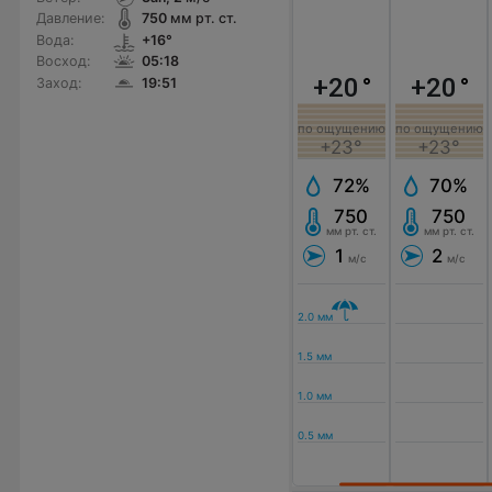
Давление:
750
мм рт. ст.
Вода:
+16°
Восход:
05:18
+20
°
+20
°
Заход:
19:51
по ощущению
по ощущению
+23°
+23°
72%
70%
750
750
мм рт. ст.
мм рт. ст.
1
2
м/с
м/с