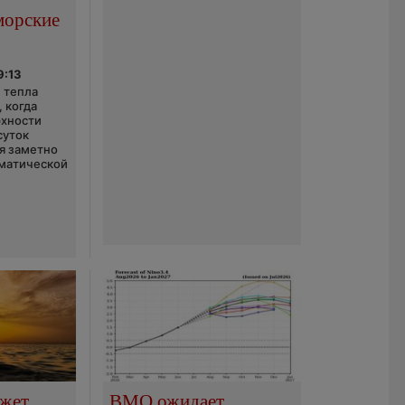
морские
9:13
 тепла
 когда
рхности
суток
я заметно
матической
ожет
ВМО ожидает