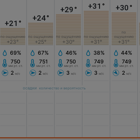
+31
°
+30
°
+29
°
+24
°
+21
°
по
по ощущению
по ощущению
по ощущению
ощущению
по ощущению
+23°
+25°
+30°
+31°
+31°
69%
67%
46%
44%
38%
750
751
750
749
749
мм рт. ст.
мм рт. ст.
мм рт. ст.
мм рт. ст.
мм рт. ст.
2
2
3
2
3
м/с
м/с
м/с
м/с
м/с
осадки
количество и вероятность