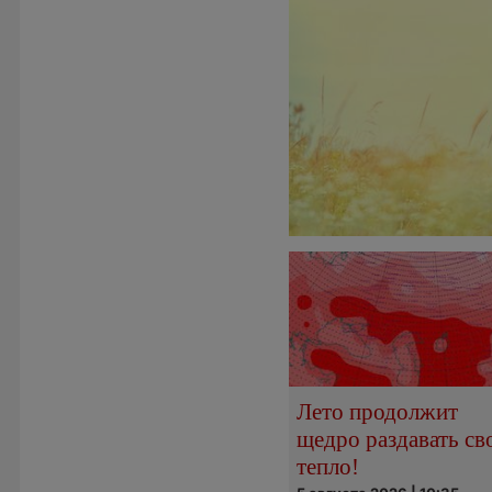
Лето продолжит
щедро раздавать св
тепло!