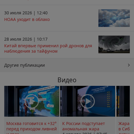
30 июля 2026 | 12:40
НОАА уходит в облако
28 июля 2026 | 10:17
Китай впервые применил рой дронов для
наблюдения за тайфуном
Другие публикации
Видео
Москва готовится к +32°
К России подступает
Жара в
перед приходом ливней
аномальная жара
в Сиби