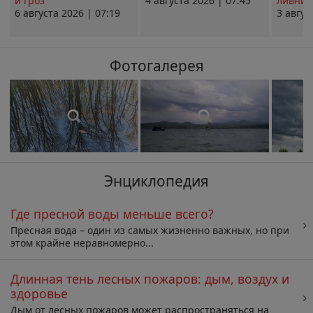
и гроз
4 августа 2026 | 07:45
ливни 
6 августа 2026 | 07:19
3 авгус
Фотогалерея
Энциклопедия
Где пресной воды меньше всего?
Пресная вода – один из самых жизненно важных, но при
этом крайне неравномерно...
Длинная тень лесных пожаров: дым, воздух и
здоровье
Дым от лесных пожаров может распространяться на