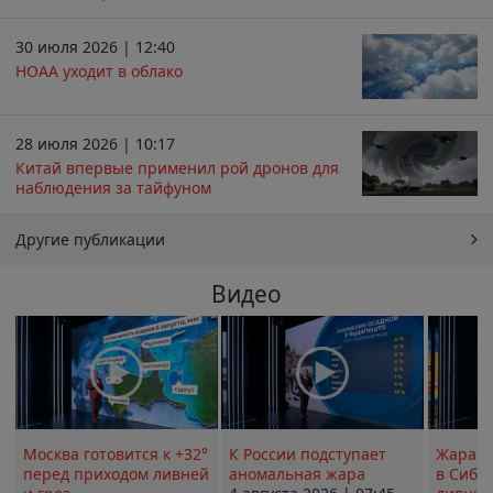
30 июля 2026 | 12:40
НОАА уходит в облако
28 июля 2026 | 10:17
Китай впервые применил рой дронов для
наблюдения за тайфуном
Другие публикации
Видео
Москва готовится к +32°
К России подступает
Жара в
перед приходом ливней
аномальная жара
в Сиби