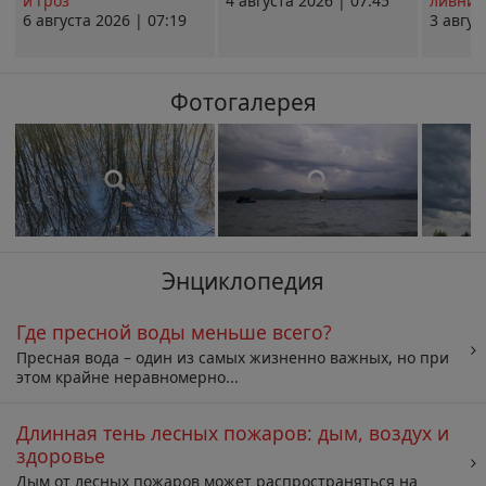
и гроз
4 августа 2026 | 07:45
ливни 
6 августа 2026 | 07:19
3 авгус
Фотогалерея
Энциклопедия
Где пресной воды меньше всего?
Пресная вода – один из самых жизненно важных, но при
этом крайне неравномерно...
Длинная тень лесных пожаров: дым, воздух и
здоровье
Дым от лесных пожаров может распространяться на