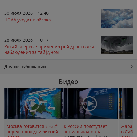
30 июля 2026 | 12:40
НОАА уходит в облако
28 июля 2026 | 10:17
Китай впервые применил рой дронов для
наблюдения за тайфуном
Другие публикации
Видео
Москва готовится к +32°
К России подступает
Жара в
перед приходом ливней
аномальная жара
в Сиби