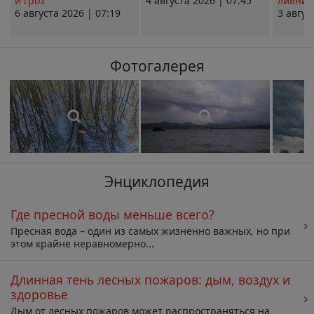
и гроз
4 августа 2026 | 07:45
ливни 
6 августа 2026 | 07:19
3 авгус
Фотогалерея
Энциклопедия
Где пресной воды меньше всего?
Пресная вода – один из самых жизненно важных, но при
этом крайне неравномерно...
Длинная тень лесных пожаров: дым, воздух и
здоровье
Дым от лесных пожаров может распространяться на