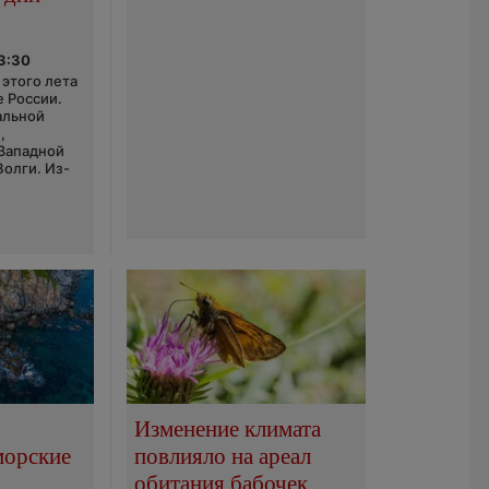
03:30
этого лета
е России.
альной
,
 Западной
Волги. Из-
Изменение климата
морские
повлияло на ареал
обитания бабочек