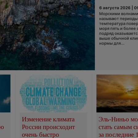
6 августа 2026 | 0
Морскими волнами
называют периоды,
температура пове
моря пять и более 
подряд оказываетс
выше обычной кли
нормы для...
Изменение климата
Эль-Ниньо м
сю
России происходит
стать самым 
очень быстро
за последние 