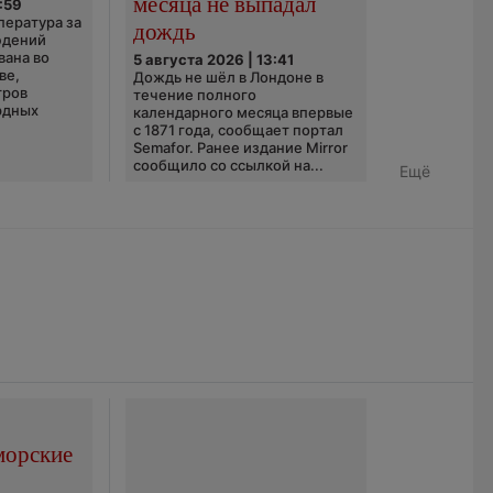
месяца не выпадал
:59
пература за
дождь
юдений
вана во
5 августа 2026 | 13:41
ве,
Дождь не шёл в Лондоне в
тров
течение полного
рдных
календарного месяца впервые
с 1871 года, сообщает портал
Semafor. Ранее издание Mirror
сообщило со ссылкой на...
Ещё
морские