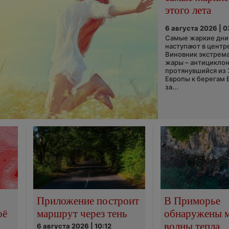
этого лета
6 августа 2026 | 
Самые жаркие дни 
наступают в центр
Виновник экстрем
жары – антициклон
протянувшийся из
Европы к берегам 
за...
Приложение построит
В Приморье
оё
маршрут через тень
обнаружены 
волны тепла
6 августа 2026 | 10:12