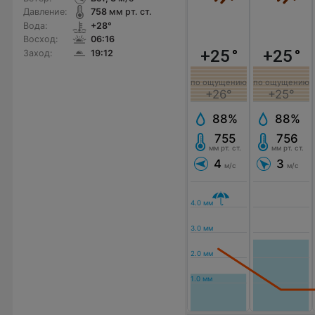
Давление:
758
мм рт. ст.
Вода:
+28°
Восход:
06:16
+25
°
+25
°
Заход:
19:12
по ощущению
по ощущению
+26°
+25°
88%
88%
755
756
мм рт. ст.
мм рт. ст.
4
3
м/с
м/с