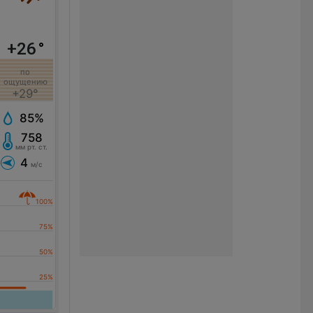
+26
°
по
ощущению
+29°
85%
758
мм рт. ст.
4
м/с