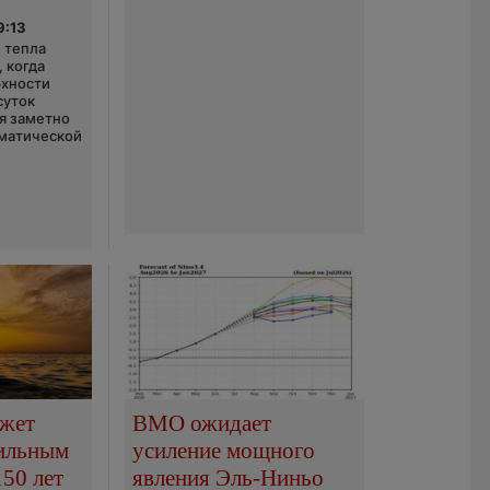
9:13
 тепла
 когда
рхности
суток
я заметно
матической
ожет
ВМО ожидает
сильным
усиление мощного
150 лет
явления Эль-Ниньо