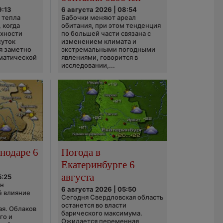
9:13
6 августа 2026 | 08:54
 тепла
Бабочки меняют ареал
 когда
обитания, при этом тенденция
рхности
по большей части связана с
суток
изменением климата и
я заметно
экстремальными погодными
матической
явлениями, говорится в
исследовании,...
нодаре 6
Погода в
Екатеринбурге 6
августа
5:25
он
6 августа 2026 | 05:50
ё влияние
Сегодня Свердловская область
ю
останется во власти
ая. Облаков
барического максимума.
го и
Ожидается переменная