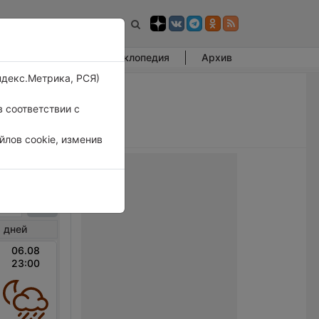
Фотогалерея
Энциклопедия
Архив
ндекс.Метрика, РСЯ)
 соответствии с
лов cookie, изменив
ренас
 дней
06.08
23:00