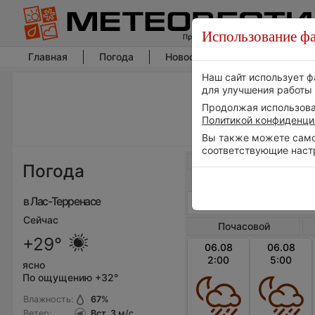
Использование фа
Главная
Погода
Новости погоды
Климат
Наш сайт использует ф
для улучшения работы 
Продолжая использоват
Политикой конфиденци
Вы также можете самос
соответствующие наст
Весь мир
Погода
в Лас-Терренасе
Сейчас
Почасовой
+29°
06.08
06.08
2:00
5:00
ясно
По ощущению +32°
Влажность:
67
%
Ветер:
Вст, 3
м/с