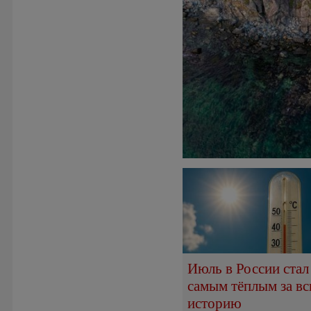
Июль в России стал
самым тёплым за в
историю