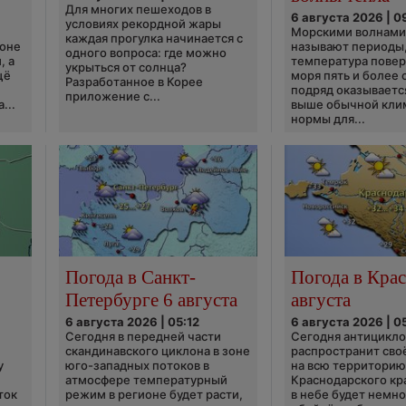
Для многих пешеходов в
6 августа 2026 | 0
условиях рекордной жары
Морскими волнами
каждая прогулка начинается с
ионе
называют периоды,
одного вопроса: где можно
, а
температура пове
укрыться от солнца?
щё
моря пять и более 
Разработанное в Корее
подряд оказываетс
приложение с...
...
выше обычной кли
нормы для...
Погода в Санкт-
Погода в Крас
Петербурге 6 августа
августа
6 августа 2026 | 05:12
6 августа 2026 | 0
Сегодня в передней части
Сегодня антицикл
скандинавского циклона в зоне
распространит сво
у
юго-западных потоков в
на всю территори
атмосфере температурный
Краснодарского кр
ток
режим в регионе будет расти,
в небе будет немно