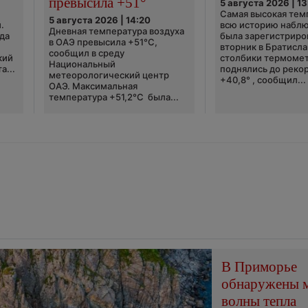
превысила +51°
5 августа 2026 | 13
Самая высокая тем
5 августа 2026 | 14:20
.
всю историю набл
Дневная температура воздуха
да
была зарегистриро
в ОАЭ превысила +51°C,
вторник в Братисла
сообщил в среду
кий
столбики термоме
Национальный
а...
поднялись до реко
метеорологический центр
+40,8° , сообщил...
ОАЭ. Максимальная
температура +51,2°C была...
В Приморье
обнаружены 
волны тепла