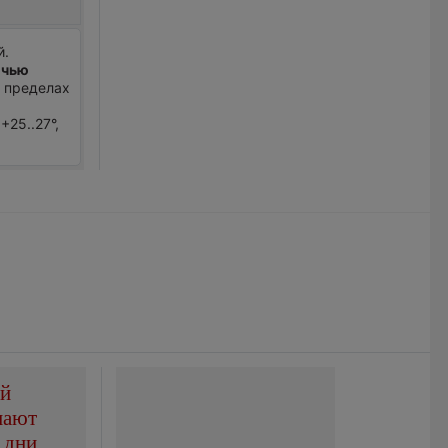
й.
очью
в пределах
+25..27°,
ой
пают
 дни