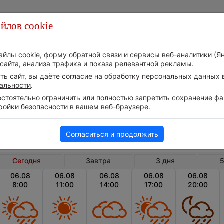
йлов cookie
Стихия
Природа
Технологии
Видео
айлы cookie, форму обратной связи и сервисы веб-аналитики (Я
сайта, анализа трафика и показа релевантной рекламы.
ь сайт, вы даёте согласие на обработку персональных данных в
альности
.
тоятельно ограничить или полностью запретить сохранение фай
ройки безопасности в вашем веб-браузере.
Доминиканская республика
Лас-Тер
Погода в Лас-Терренасе сегодня
Согласиться и продолжить
Сегодня
Завтра
3 дня
5
06.08
06.08
06.08
06.08
06.08
8:00
11:00
14:00
17:00
20:00