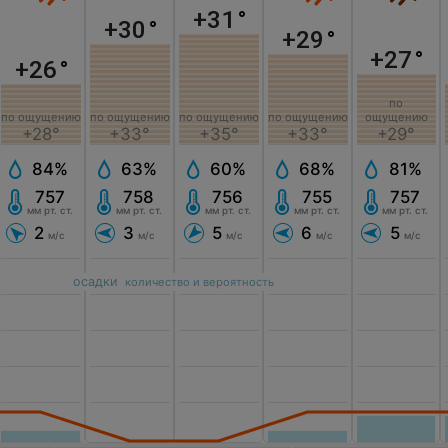
+31
°
+30
°
+29
°
+27
°
+26
°
по
по ощущению
по ощущению
по ощущению
по ощущению
ощущению
+28°
+33°
+35°
+33°
+29°
84%
63%
60%
68%
81%
757
758
756
755
757
мм рт. ст.
мм рт. ст.
мм рт. ст.
мм рт. ст.
мм рт. ст.
2
3
5
6
5
м/с
м/с
м/с
м/с
м/с
осадки
количество и вероятность