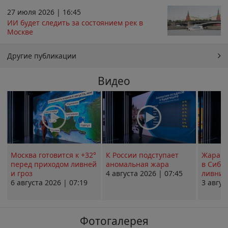
27 июля 2026 | 16:45
ИИ будет следить за состоянием рек в
Москве
Другие публикации
Видео
Москва готовится к +32°
К России подступает
Жара в
перед приходом ливней
аномальная жара
в Сиби
и гроз
4 августа 2026 | 07:45
ливни 
6 августа 2026 | 07:19
3 авгус
Фотогалерея