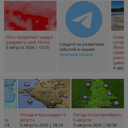
Лето продолжит щедро
Извер
раздавать своё тепло!
суперв
Следите за развитием
5 августа 2026 | 13:35
Йеллоу
событий в нашем
привед
Телеграм-канале
уничт
цивили
4 авгус
Погода в Краснодаре 5
Погода в Екатеринбурге
уста
августа
5 августа
08:14
5 августа 2026 | 08:29
5 августа 2026 | 08:58