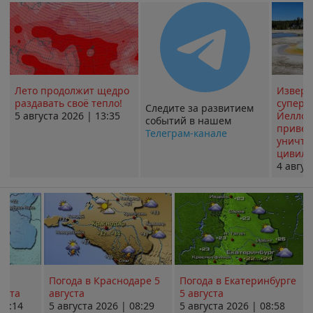
Лето продолжит щедро
Извер
раздавать своё тепло!
суперв
Следите за развитием
5 августа 2026 | 13:35
Йеллоу
событий в нашем
привед
Телеграм-канале
уничт
цивили
4 авгус
Погода в Краснодаре 5
Погода в Екатеринбурге
уста
августа
5 августа
08:14
5 августа 2026 | 08:29
5 августа 2026 | 08:58