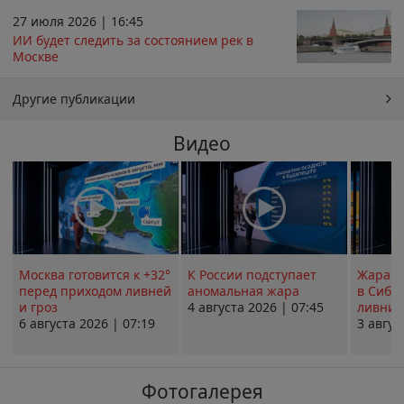
27 июля 2026 | 16:45
ИИ будет следить за состоянием рек в
Москве
Другие публикации
Видео
Москва готовится к +32°
К России подступает
Жара в
перед приходом ливней
аномальная жара
в Сиби
и гроз
4 августа 2026 | 07:45
ливни 
6 августа 2026 | 07:19
3 авгус
Фотогалерея