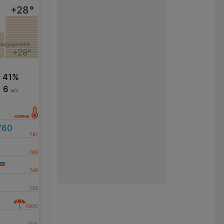
+28
°
°
 ощущению
+28°
41%
6
м/с