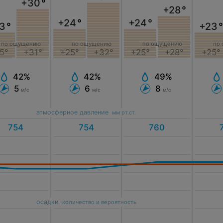
+30
°
+28
°
+24
°
+24
°
3
°
+23
по ощущению
по ощущению
по ощущению
по
+25°
+28°
5°
+31°
+25°
+32°
+25°
49%
42%
42%
8
5
6
м/с
м/с
м/с
атмосферное давление
мм рт.ст.
осадки
количество и вероятность