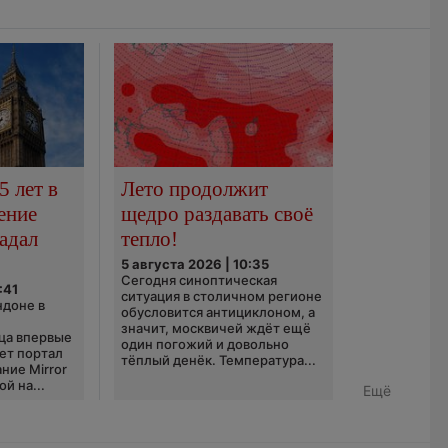
5 лет в
Лето продолжит
ение
щедро раздавать своё
адал
тепло!
5 августа 2026 | 10:35
Сегодня синоптическая
:41
ситуация в столичном регионе
ндоне в
обусловится антициклоном, а
значит, москвичей ждёт ещё
ца впервые
один погожий и довольно
ает портал
тёплый денёк. Температура...
ние Mirror
й на...
Ещё