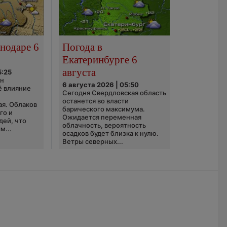
нодаре 6
Погода в
Екатеринбурге 6
августа
5:25
он
6 августа 2026 | 05:50
ё влияние
Сегодня Свердловская область
ю
останется во власти
ая. Облаков
барического максимума.
го и
Ожидается переменная
дей, что
облачность, вероятность
м...
осадков будет близка к нулю.
Ветры северных...