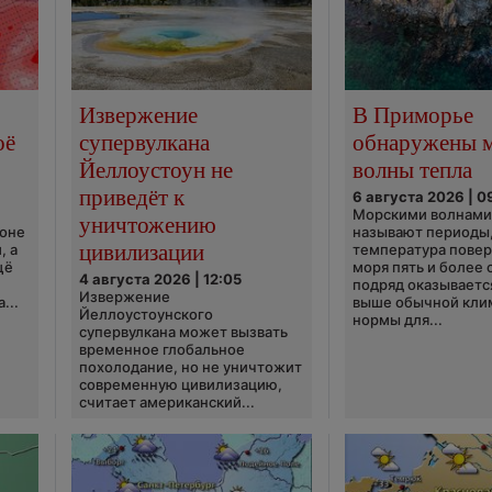
Извержение
В Приморье
оё
супервулкана
обнаружены 
Йеллоустоун не
волны тепла
приведёт к
6 августа 2026 | 0
Морскими волнами
уничтожению
ионе
называют периоды,
цивилизации
, а
температура пове
щё
моря пять и более 
4 августа 2026 | 12:05
подряд оказываетс
Извержение
...
выше обычной кли
Йеллоустоунского
нормы для...
супервулкана может вызвать
временное глобальное
похолодание, но не уничтожит
современную цивилизацию,
считает американский...