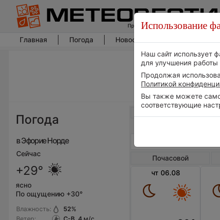
Использование фа
Главная
Погода
Новости погоды
Климат
Наш сайт использует ф
для улучшения работы 
Продолжая использоват
Политикой конфиденци
Вы также можете самос
соответствующие наст
Весь мир
Погода
в Эфорие Норде
Сейчас
Почасовой
+29°
чт 06.08
ясно
По ощущению +30°
Влажность:
52
%
Ветер:
С-В, 4
м/с