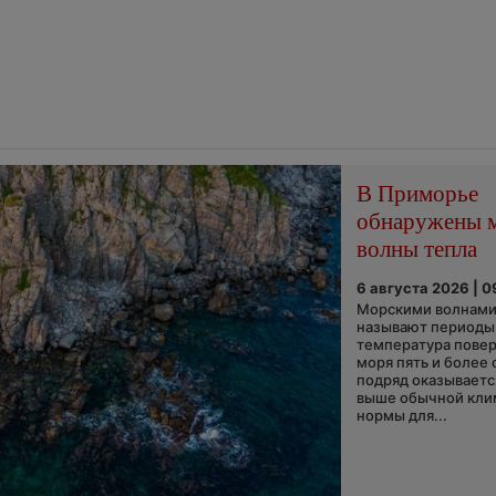
В Приморье
обнаружены 
волны тепла
6 августа 2026 | 0
Морскими волнами
называют периоды,
температура пове
моря пять и более 
подряд оказываетс
выше обычной кли
нормы для...