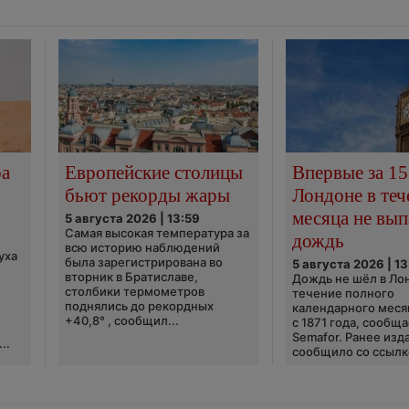
ра
Европейские столицы
Впервые за 15
бьют рекорды жары
Лондоне в теч
месяца не вып
5 августа 2026 | 13:59
Самая высокая температура за
дождь
всю историю наблюдений
уха
была зарегистрирована во
5 августа 2026 | 13
вторник в Братиславе,
Дождь не шёл в Ло
столбики термометров
течение полного
поднялись до рекордных
календарного меся
+40,8° , сообщил...
с 1871 года, сообщ
Semafor. Ранее изда
..
сообщило со ссылко