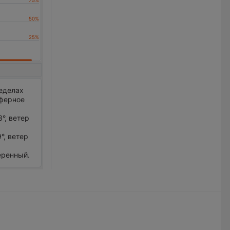
ределах
сферное
°, ветер
°, ветер
меренный.