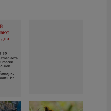
ой
пают
 дни
03:30
этого лета
е России.
альной
,
 Западной
Волги. Из-