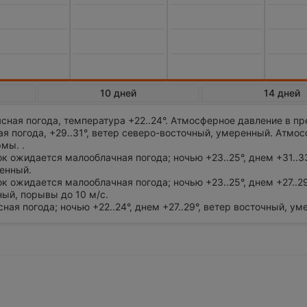
10 дней
14 дней
сная погода, температура +22..24°. Атмосферное давление в п
я погода, +29..31°, ветер северо-восточный, умеренный. Атмо
мы. .
ток ожидается малооблачная погода; ночью +23..25°, днем +31..33
енный.
ток ожидается малооблачная погода; ночью +23..25°, днем +27..29
ый, порывы до 10 м/с.
сная погода; ночью +22..24°, днем +27..29°, ветер восточный, у