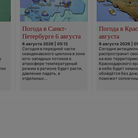
Погода в Санкт-
Погода в Крас
Петербурге 6 августа
августа
6 августа 2026 | 05:12
6 августа 2026 | 0
Сегодня в передней части
Сегодня антицикл
скандинавского циклона в зоне
распространит сво
у
юго-западных потоков в
на всю территори
атмосфере температурный
Краснодарского кр
ток
режим в регионе будет расти,
в небе будет немно
давление падать, в
обойдётся без дож
отдельных...
поможет солнечны