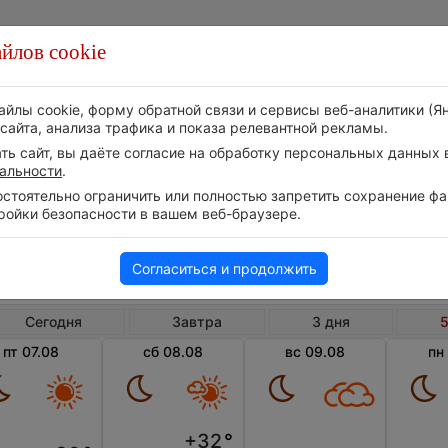
йлов cookie
Стихия
Природа
Технологии
Видео
айлы cookie, форму обратной связи и сервисы веб-аналитики (Я
сайта, анализа трафика и показа релевантной рекламы.
ь сайт, вы даёте согласие на обработку персональных данных в
альности
.
тоятельно ограничить или полностью запретить сохранение фай
ройки безопасности в вашем веб-браузере.
Румыния
Юго-восточный регион
Эфорие
Погода в Эфорие Норде на 5 дней
Согласиться и продолжить
Сегодня
Завтра
3 дня
5
пт 07.08
сб 08.08
вс 09.08
пн
+32
°