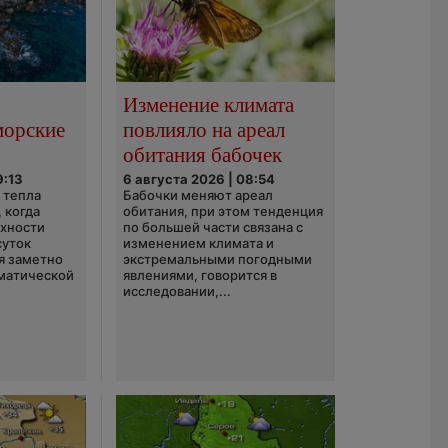
Изменение климата
морские
повлияло на ареал
обитания бабочек
9:13
6 августа 2026 | 08:54
 тепла
Бабочки меняют ареал
 когда
обитания, при этом тенденция
рхности
по большей части связана с
суток
изменением климата и
я заметно
экстремальными погодными
матической
явлениями, говорится в
исследовании,...