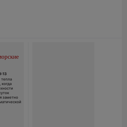
морские
9:13
 тепла
 когда
рхности
суток
я заметно
матической