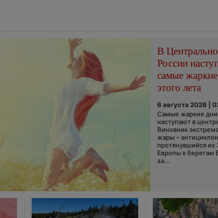
В Центральн
России насту
самые жаркие
этого лета
6 августа 2026 | 
Самые жаркие дни 
наступают в центр
Виновник экстрем
жары – антициклон
протянувшийся из
Европы к берегам 
за...