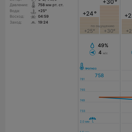
+30
°
Давление:
758
мм рт. ст.
Вода:
+25°
+24
°
+2
Восход:
04:59
Заход:
19:24
по ощущению
+25°
+30°
+2
49%
4
м/с