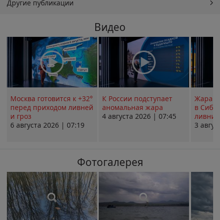
Другие публикации
Видео
Москва готовится к +32°
К России подступает
Жара в
перед приходом ливней
аномальная жара
в Сиби
и гроз
4 августа 2026 | 07:45
ливни 
6 августа 2026 | 07:19
3 авгус
Фотогалерея