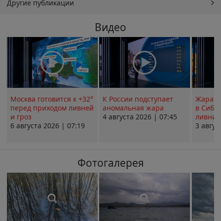
Другие публикации
Видео
Москва готовится к +32°
К России подступает
Жара в
перед приходом ливней
аномальная жара
в Сиби
и гроз
4 августа 2026 | 07:45
ливни 
6 августа 2026 | 07:19
3 авгус
Фотогалерея